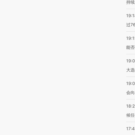
持续
19:1
过7
19:1
能否
19:
大选
19:0
会向
18:
候任
17: