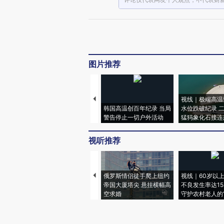
图片推荐
视线｜极端高温
韩国高温创百年纪录 当局
水位跌破纪录 
警告停止一切户外活动
猛犸象化石接连
视听推荐
俄罗斯情侣徒手爬上纽约
视线｜60岁以
帝国大厦塔尖 悬挂横幅高
不良发生率达15.
空求婚
守护农村老人的“