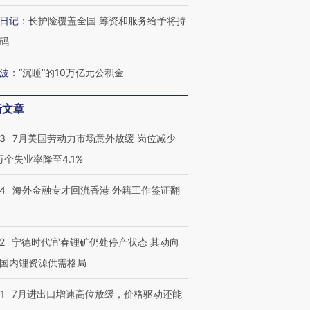
日记
：
长护险覆盖全国 筹资和服务给予将持
码
波
：
“沉睡”的10万亿元公积金
新文章
跨国走私7万
43
7月美国劳动力市场意外放缓 岗位减少
视线｜被称为“蟑螂”的印
视线｜“入侵”还是“人道危
检体内含3种
度Z世代 用街头抗争将教
机”？难民潮撕裂西班牙
秘鲁纳斯
3万个失业率降至4.1%
育部长拱下台
飞地休达
13人遇难
14
海外金融专才回流香港 外籍工作签证翻
2
宁德时代宜春锂矿仍处停产状态 其动向
最热百城独占
视线｜不
何熬过48°C
38岁梅西上演帽子戏法
韩国高温创百年纪录 当局
围棋失利
国内锂资源供需格局
阿根廷3-0阿尔及利亚
警告停止一切户外活动
兹奖得主
1
7月进出口增速高位放缓，价格驱动还能