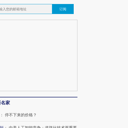
订阅
新名家
：
停不下来的价格？
恒
：
中美人工智能竞争：道路比技术更重要