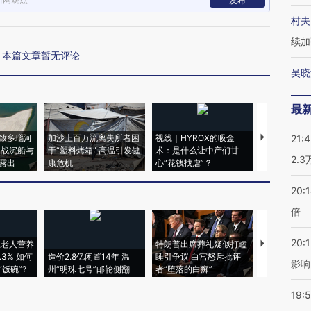
发布
村夫
续加
本篇文章暂无评论
吴晓
最
致多瑙河
加沙上百万流离失所者困
视线｜HYROX的吸金
马航飞行员
21:
二战沉船与
于“塑料烤箱” 高温引发健
术：是什么让中产们甘
粒摇头丸 尿
2.
露出
康危机
心“花钱找虐”？
毒品
20:
倍
20:1
上老人营养
特朗普出席葬礼疑似打瞌
视线｜全球
3% 如何
造价2.8亿闲置14年 温
睡引争议 白宫怒斥批评
97个 印度如
影响
饭碗”?
州“明珠七号”邮轮侧翻
者“堕落的白痴”
的夏天
19:5