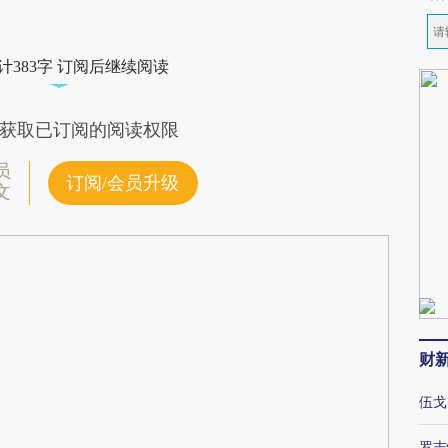
计383字 订阅后继续阅读
获取已订阅的阅读权限
员
订阅/会员升级
文
财
伍戈
罗志