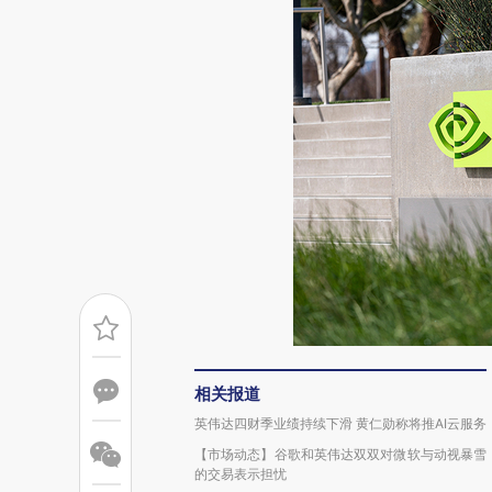
相关报道
英伟达四财季业绩持续下滑 黄仁勋称将推AI云服务
【市场动态】谷歌和英伟达双双对微软与动视暴雪
的交易表示担忧