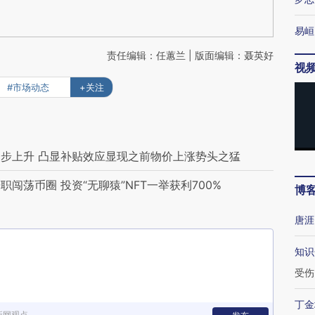
易峘
责任编辑：任蕙兰 | 版面编辑：聂英好
视
#市场动态
+关注
步上升 凸显补贴效应显现之前物价上涨势头之猛
闯荡币圈 投资“无聊猿”NFT一举获利700%
博
唐涯
知识
受伤
丁金
新网观点