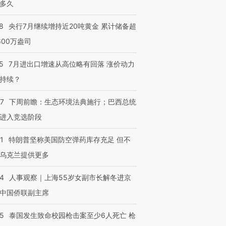
多久
8
央行7月继续增持近20吨黄金 累计储备超
600万盎司
5
7月进出口增速从高位略有回落 涨价动力
持续？
07
下周前瞻：生态环境法典施行；巴西总统
进入竞选阶段
1
特朗普坚称美国防空弹药库存充足 但不
乌克兰提供更多
24
人事观察｜上海55岁女副市长解冬进京
中国侨联副主席
45
泰国发生致命校园枪击案至少6人死亡 枪