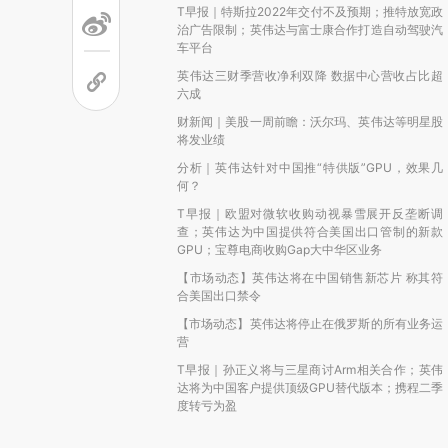
T早报｜特斯拉2022年交付不及预期；推特放宽政
治广告限制；英伟达与富士康合作打造自动驾驶汽
车平台
英伟达三财季营收净利双降 数据中心营收占比超
六成
财新闻｜美股一周前瞻：沃尔玛、英伟达等明星股
将发业绩
分析｜英伟达针对中国推“特供版”GPU，效果几
何？
T早报｜欧盟对微软收购动视暴雪展开反垄断调
查；英伟达为中国提供符合美国出口管制的新款
GPU；宝尊电商收购Gap大中华区业务
【市场动态】英伟达将在中国销售新芯片 称其符
合美国出口禁令
【市场动态】英伟达将停止在俄罗斯的所有业务运
营
T早报｜孙正义将与三星商讨Arm相关合作；英伟
达将为中国客户提供顶级GPU替代版本；携程二季
度转亏为盈