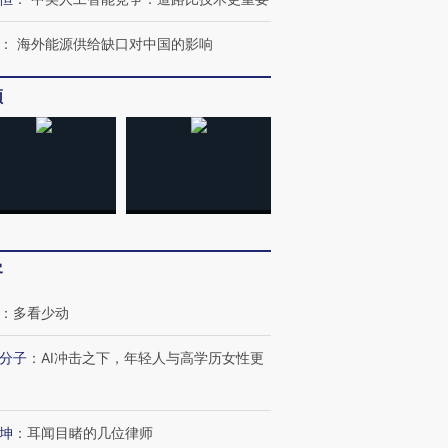
：
海外能源供给缺口对中国的影响
频
客
：
多看少动
分子
：
AI冲击之下，年轻人与高学历女性更
坤
：
耳闻目睹的几位律师