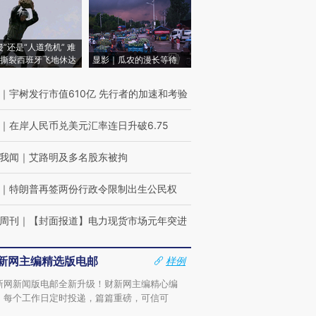
侵”还是“人道危机” 难
撕裂西班牙飞地休达
显影｜瓜农的漫长等待
｜
宇树发行市值610亿 先行者的加速和考验
｜
在岸人民币兑美元汇率连日升破6.75
我闻
｜
艾路明及多名股东被拘
｜
特朗普再签两份行政令限制出生公民权
周刊
｜
【封面报道】电力现货市场元年突进
新网主编精选版电邮
样例
新网新闻版电邮全新升级！财新网主编精心编
，每个工作日定时投递，篇篇重磅，可信可
。