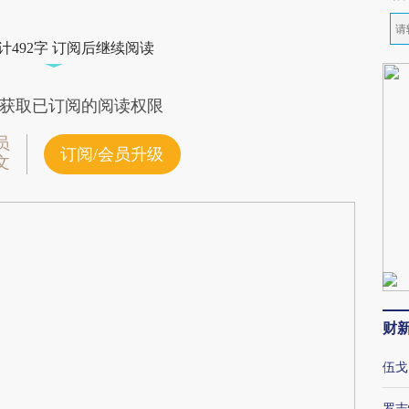
计492字 订阅后继续阅读
获取已订阅的阅读权限
员
订阅/会员升级
文
财
伍戈
罗志