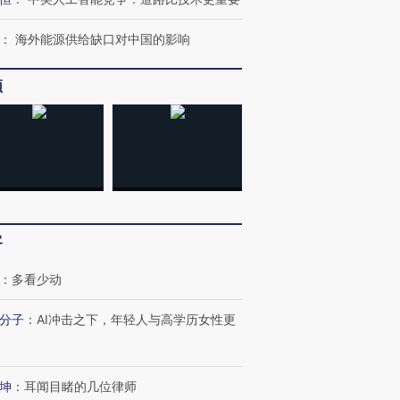
：
海外能源供给缺口对中国的影响
频
客
：
多看少动
分子
：
AI冲击之下，年轻人与高学历女性更
坤
：
耳闻目睹的几位律师