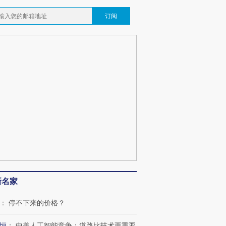
订阅
新名家
：
停不下来的价格？
恒
：
中美人工智能竞争：道路比技术更重要