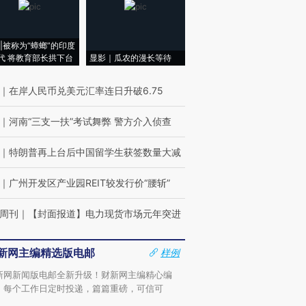
|被称为“蟑螂”的印度
代 将教育部长拱下台
显影｜瓜农的漫长等待
｜
在岸人民币兑美元汇率连日升破6.75
｜
河南“三支一扶”考试舞弊 警方介入侦查
｜
特朗普再上台后中国留学生获签数量大减
｜
广州开发区产业园REIT较发行价“腰斩”
周刊
｜
【封面报道】电力现货市场元年突进
新网主编精选版电邮
样例
新网新闻版电邮全新升级！财新网主编精心编
，每个工作日定时投递，篇篇重磅，可信可
。