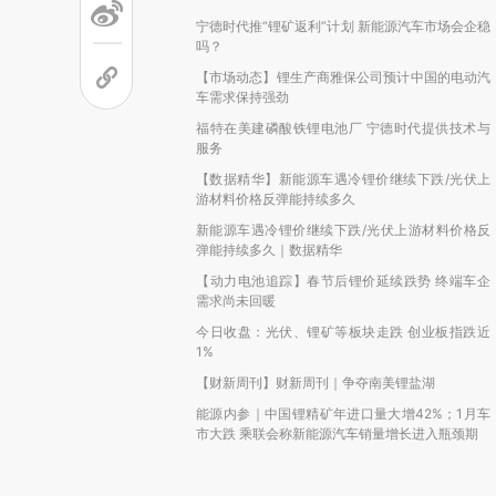
宁德时代推“锂矿返利”计划 新能源汽车市场会企稳
吗？
【市场动态】锂生产商雅保公司预计中国的电动汽
车需求保持强劲
福特在美建磷酸铁锂电池厂 宁德时代提供技术与
服务
【数据精华】新能源车遇冷锂价继续下跌/光伏上
游材料价格反弹能持续多久
新能源车遇冷锂价继续下跌/光伏上游材料价格反
弹能持续多久｜数据精华
【动力电池追踪】春节后锂价延续跌势 终端车企
需求尚未回暖
今日收盘：光伏、锂矿等板块走跌 创业板指跌近
1%
【财新周刊】财新周刊｜争夺南美锂盐湖
能源内参｜中国锂精矿年进口量大增42%；1月车
市大跌 乘联会称新能源汽车销量增长进入瓶颈期