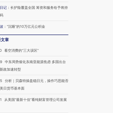
日记
：
长护险覆盖全国 筹资和服务给予将持
码
波
：
“沉睡”的10万亿元公积金
新文章
跨国走私7万
视线｜HYROX的吸金
视线｜被
0
看空消费的“三大误区”
检体内含3种
术：是什么让中产们甘
泽连斯基密集出访美英 索
度Z世代
心“花钱找虐”？
要防空导弹“救急”
育部长拱
59
中东局势催化东南亚能源焦虑 多国出台
新政加速转型
05
分析｜贝森特操盘稳日元，操作巧思能否
最热百城独占
视线｜不考竞赛的王虹、
美日货币基本面
何熬过48°C
38岁梅西上演帽子戏法
围棋失利的邓煜 两位菲尔
习近平抵
阿根廷3-0阿尔及利亚
兹奖得主的“非天才”拼图
再访朝鲜
1
从美国“最新十佳”看纯财富管理公司发展