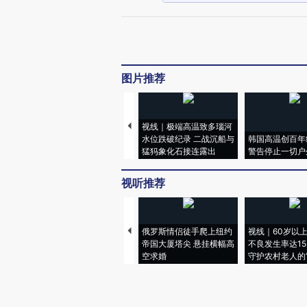
图片推荐
视线｜极端高温致多瑙河
水位跌破纪录 二战沉船与
韩国高温创百年
猛犸象化石接连露出
警告停止一切户
视听推荐
俄罗斯情侣徒手爬上纽约
视线｜60岁以
帝国大厦塔尖 悬挂横幅高
不良发生率达15.
空求婚
守护农村老人的“