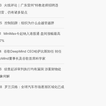
3
火线评论｜广东雷州“特教老师招聘违
很雷，仍有诸多疑点
05
控制陷阱：组织为什么会越管越胖
1
MiniMax今起纳入港股通 盘间涨幅最高
77%
4
谷歌DeepMind CEO哈萨比斯卸任 转任
epMind董事长及谷歌首席科学家
6
侦查起诉审判执行均有漏洞 涉案财物处
象何解
58
罗兰贝格：全球汽车市场逐渐区域化已成