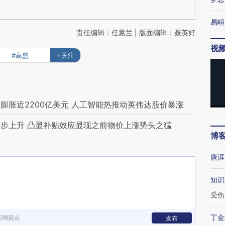
易峘
责任编辑：任蕙兰 | 版面编辑：聂英好
视
#高盛
+关注
膨胀近2200亿美元 人工智能热推动英伟达股价暴涨
步上升 凸显补贴效应显现之前物价上涨势头之猛
博
唐涯
知识
受伤
丁金
新网观点
发布