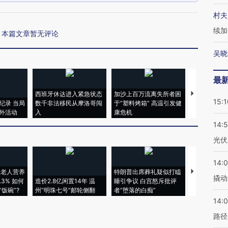
村夫
续加
本篇文章暂无评论
吴晓
最
西班牙休达进入紧急状态
加沙上百万流离失所者困
马航飞行员
15:1
纪录 当局
数千非法移民从摩洛哥闯
于“塑料烤箱” 高温引发健
粒摇头丸 尿
外活动
入
康危机
毒品
14:
光伏
14:
上老人营养
特朗普出席葬礼疑似打瞌
视线｜全球
撬动
3% 如何
造价2.8亿闲置14年 温
睡引争议 白宫怒斥批评
97个 印度如
饭碗”?
州“明珠七号”邮轮侧翻
者“堕落的白痴”
的夏天
14:0
路径