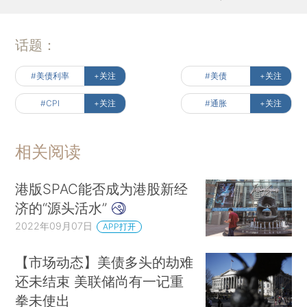
话题：
#美债利率
+关注
#美债
+关注
#CPI
+关注
#通胀
+关注
相关阅读
港版SPAC能否成为港股新经
济的“源头活水”
2022年09月07日
APP打开
【市场动态】美债多头的劫难
还未结束 美联储尚有一记重
拳未使出