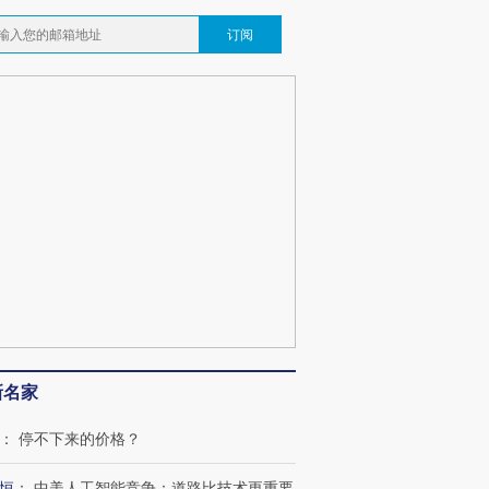
订阅
新名家
：
停不下来的价格？
恒
：
中美人工智能竞争：道路比技术更重要