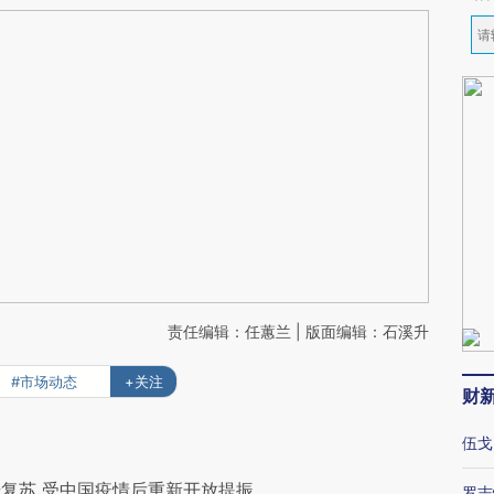
责任编辑：任蕙兰 | 版面编辑：石溪升
#市场动态
+关注
财
伍戈
复苏 受中国疫情后重新开放提振
罗志