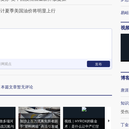
预计夏季美国油价将明显上行
易峘
视
新网观点
发布
博
本篇文章暂无评论
唐涯
知识
受伤
致多瑙河
加沙上百万流离失所者困
视线｜HYROX的吸金
马航飞行员
丁金
二战沉船与
于“塑料烤箱” 高温引发健
术：是什么让中产们甘
粒摇头丸 尿