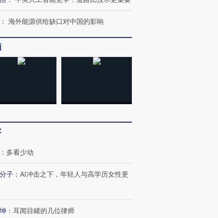
：
海外能源供给缺口对中国的影响
频
客
：
多看少动
分子
：
AI冲击之下，年轻人与高学历女性更
跨国走私7万
视线｜被称为“蟑螂”的印
视线｜“入侵”还是“人道危
坤
：
耳闻目睹的几位律师
检体内含3种
度Z世代 用街头抗争将教
机”？难民潮撕裂西班牙
秘鲁纳斯