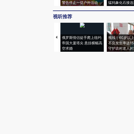
警告停止一切户外活动
猛犸象化石接连
视听推荐
俄罗斯情侣徒手爬上纽约
视线｜60岁以
帝国大厦塔尖 悬挂横幅高
不良发生率达15.
空求婚
守护农村老人的“