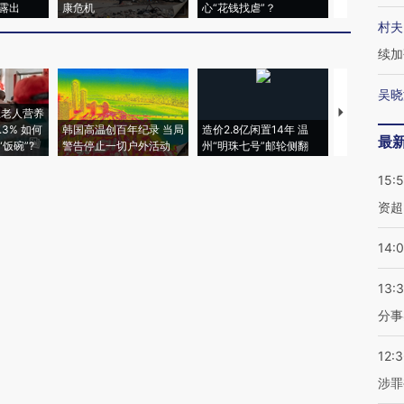
露出
康危机
心“花钱找虐”？
毒品
村夫
续加
吴晓
上老人营养
特朗普出席
3% 如何
韩国高温创百年纪录 当局
造价2.8亿闲置14年 温
睡引争议 白
最
饭碗”?
警告停止一切户外活动
州“明珠七号”邮轮侧翻
者“堕落的白
15:
资超
14:
13:
分事
12:
涉罪