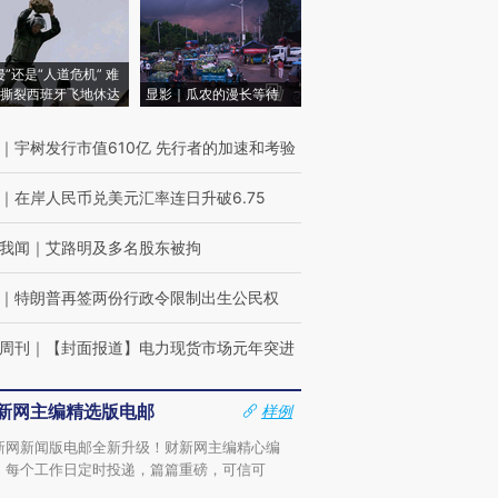
侵”还是“人道危机” 难
撕裂西班牙飞地休达
显影｜瓜农的漫长等待
｜
宇树发行市值610亿 先行者的加速和考验
｜
在岸人民币兑美元汇率连日升破6.75
我闻
｜
艾路明及多名股东被拘
｜
特朗普再签两份行政令限制出生公民权
周刊
｜
【封面报道】电力现货市场元年突进
新网主编精选版电邮
样例
新网新闻版电邮全新升级！财新网主编精心编
，每个工作日定时投递，篇篇重磅，可信可
。