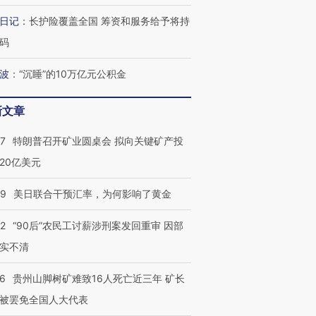
育部长拱下台
飞地休达
13人遇难
日记
：
长护险覆盖全国 筹资和服务给予将持
码
波
：
“沉睡”的10万亿元公积金
葬礼疑似打瞌
视线｜极端高温致多瑙河
视线｜不
宫怒斥批评
38岁梅西上演帽子戏法
水位跌破纪录 二战沉船与
围棋失利
新文章
痴”
阿根廷3-0阿尔及利亚
猛犸象化石接连露出
兹奖得主
57
特朗普召开矿业圆桌会 拟向关键矿产投
20亿美元
09
美日联合干预汇率，为何影响了黄金
32
“90后”农民工讨薪涉刑案发回重审 因部
实不清
36
贵州山脚树矿难致16人死亡近三年 矿长
被罢免全国人大代表