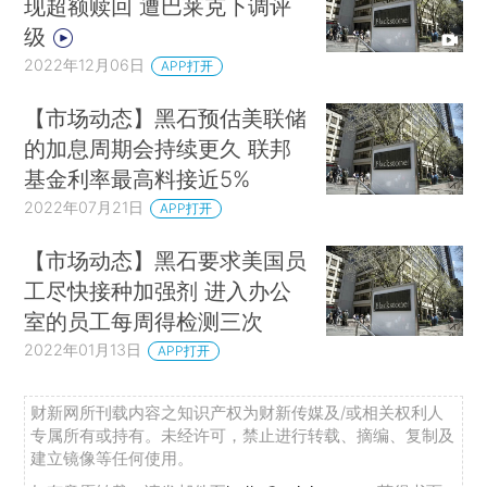
现超额赎回 遭巴莱克下调评
级
2022年12月06日
APP打开
【市场动态】黑石预估美联储
的加息周期会持续更久 联邦
基金利率最高料接近5%
2022年07月21日
APP打开
【市场动态】黑石要求美国员
工尽快接种加强剂 进入办公
室的员工每周得检测三次
2022年01月13日
APP打开
财新网所刊载内容之知识产权为财新传媒及/或相关权利人
专属所有或持有。未经许可，禁止进行转载、摘编、复制及
建立镜像等任何使用。