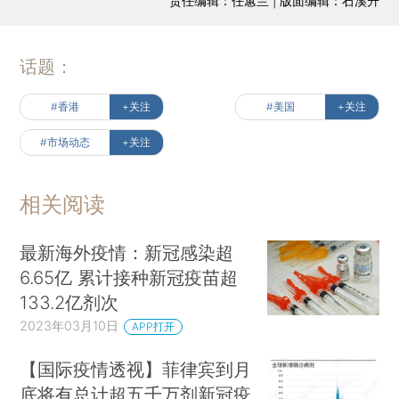
责任编辑：任蕙兰 | 版面编辑：石溪升
话题：
#香港
+关注
#美国
+关注
#市场动态
+关注
相关阅读
最新海外疫情：新冠感染超
6.65亿 累计接种新冠疫苗超
133.2亿剂次
2023年03月10日
APP打开
【国际疫情透视】菲律宾到月
底将有总计超五千万剂新冠疫