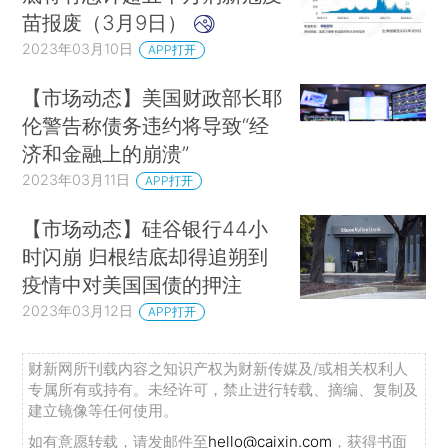
苗报废（3月9日）
2023年03月10日
APP打开
【市场动态】美国财政部长耶
伦警告称债务违约将导致“经
济和金融上的崩溃”
2023年03月11日
APP打开
【市场动态】硅谷银行44小
时闪崩 归根结底却得追朔到
疫情中对美国国债的押注
2023年03月12日
APP打开
财新网所刊载内容之知识产权为财新传媒及/或相关权利人
专属所有或持有。未经许可，禁止进行转载、摘编、复制及
建立镜像等任何使用。
如有意愿转载，请发邮件至
hello@caixin.com
，获得书面