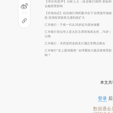
【华尔街原声】分析人士：硅谷银行倒闭 初创科
企融资受影响
【市场动态】硅谷银行倒闭案冲击下信用债市场续
跌 亚洲投资级美元债利差扩大
汇丰银行：千禧一代从26岁起为退休储蓄
汇丰银行首位华人亚太区主席郑海泉去世，74岁｜
讣闻
汇丰银行：关闭深圳龙岗支行属正常网点整合
汇丰银行“史上最强瘦身” 全球重组大裁员谁将受影
响？
本文共
登录
后
数据通会