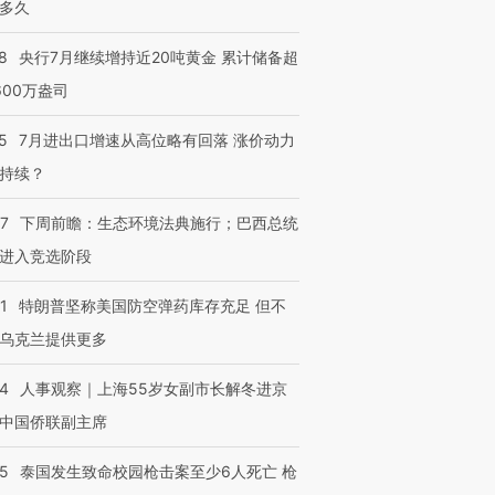
多久
8
央行7月继续增持近20吨黄金 累计储备超
600万盎司
5
7月进出口增速从高位略有回落 涨价动力
持续？
07
下周前瞻：生态环境法典施行；巴西总统
进入竞选阶段
1
特朗普坚称美国防空弹药库存充足 但不
乌克兰提供更多
24
人事观察｜上海55岁女副市长解冬进京
中国侨联副主席
45
泰国发生致命校园枪击案至少6人死亡 枪