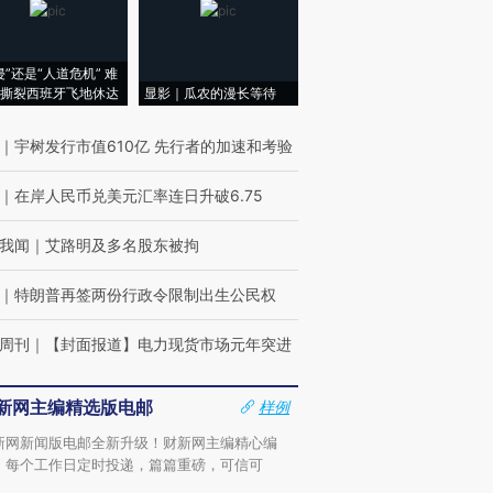
侵”还是“人道危机” 难
撕裂西班牙飞地休达
显影｜瓜农的漫长等待
｜
宇树发行市值610亿 先行者的加速和考验
｜
在岸人民币兑美元汇率连日升破6.75
我闻
｜
艾路明及多名股东被拘
｜
特朗普再签两份行政令限制出生公民权
周刊
｜
【封面报道】电力现货市场元年突进
新网主编精选版电邮
样例
新网新闻版电邮全新升级！财新网主编精心编
，每个工作日定时投递，篇篇重磅，可信可
。