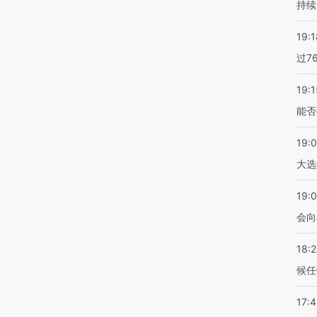
持续
19:1
过7
19:1
能否
19:
大选
19:0
会向
18:
候任
17: