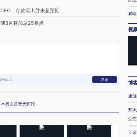
CEO：存款流出并未超预期
易峘
储3月将加息25基点
视
新网观点
发布
博
唐涯
本篇文章暂无评论
知识
受伤
丁金