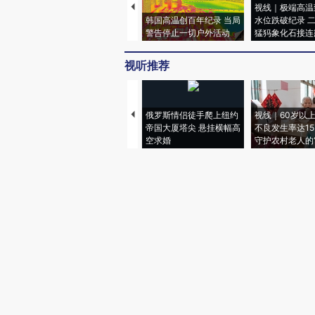
视线｜极端高温
韩国高温创百年纪录 当局
水位跌破纪录 
警告停止一切户外活动
猛犸象化石接连
视听推荐
俄罗斯情侣徒手爬上纽约
视线｜60岁以
帝国大厦塔尖 悬挂横幅高
不良发生率达15.
空求婚
守护农村老人的“