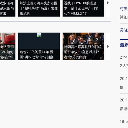
致多瑙河
加沙上百万流离失所者困
视线｜HYROX的吸金
马航飞行员
二战沉船与
于“塑料烤箱” 高温引发健
术：是什么让中产们甘
粒摇头丸 尿
村夫
露出
康危机
心“花钱找虐”？
毒品
续加
吴晓
最
上老人营养
特朗普出席葬礼疑似打瞌
视线｜全球
3% 如何
造价2.8亿闲置14年 温
睡引争议 白宫怒斥批评
97个 印度如
21:
饭碗”?
州“明珠七号”邮轮侧翻
者“堕落的白痴”
的夏天
2.
20:
倍
20:1
影响
19:5