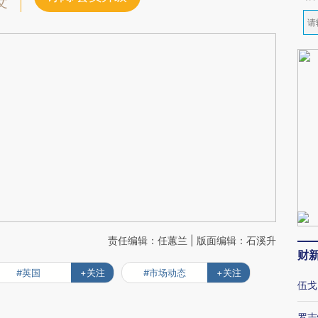
文
责任编辑：任蕙兰 | 版面编辑：石溪升
财
#英国
+关注
#市场动态
+关注
伍戈
罗志