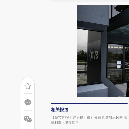
相关报道
【债市周报】硅谷银行破产暴露激进加息风险 美
债利率上限在哪？