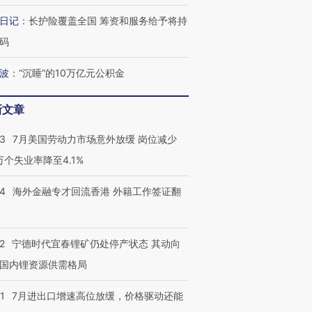
跨国走私7万
视线｜被称为“蟑螂”的印
视线｜“入侵”还是“人道危
检体内含3种
日记
：
长护险覆盖全国 筹资和服务给予将持
度Z世代 用街头抗争将教
机”？难民潮撕裂西班牙
秘鲁纳斯
育部长拱下台
飞地休达
13人遇难
码
波
：
“沉睡”的10万亿元公积金
新文章
最热百城独占
视线｜不
何熬过48°C
38岁梅西上演帽子戏法
韩国高温创百年纪录 当局
围棋失利
43
7月美国劳动力市场意外放缓 岗位减少
阿根廷3-0阿尔及利亚
警告停止一切户外活动
兹奖得主
3万个失业率降至4.1%
14
海外金融专才回流香港 外籍工作签证翻
2
宁德时代宜春锂矿仍处停产状态 其动向
国内锂资源供需格局
1
7月进出口增速高位放缓，价格驱动还能