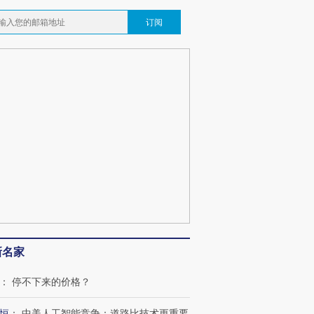
订阅
新名家
：
停不下来的价格？
恒
：
中美人工智能竞争：道路比技术更重要