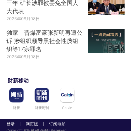
三年 矿长涉罪被罢免全国人
大代表
2026年08月08日
独家｜晋煤富豪张新明再遭公
诉 涉组织领导黑社会性质组
织等17宗罪名
2026年08月08日
财新移动
财新
财新周刊
Caixin
登录
网页版
订阅电邮
|
|
Copyright 财新网 All Rights Reserved