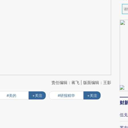
责任编辑：蒋飞 | 版面编辑：王影
#美的
+关注
#研报精华
+关注
财
伍戈
罗志