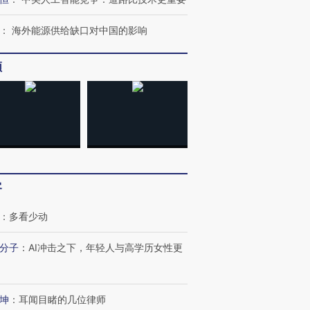
：
海外能源供给缺口对中国的影响
频
客
：
多看少动
分子
：
AI冲击之下，年轻人与高学历女性更
坤
：
耳闻目睹的几位律师