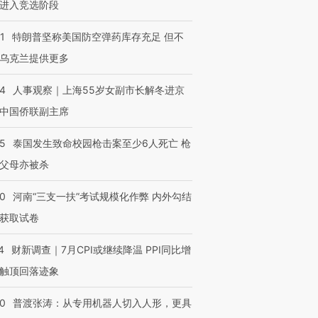
进入竞选阶段
1
特朗普坚称美国防空弹药库存充足 但不
乌克兰提供更多
24
人事观察｜上海55岁女副市长解冬进京
中国侨联副主席
45
泰国发生致命校园枪击案至少6人死亡 枪
父母亦被杀
40
河南“三支一扶”考试规模化作弊 内外勾结
获取试卷
4
财新调查｜7月CPI或继续降温 PPI同比增
触顶回落迹象
00
普渡张涛：从专用机器人切入人形，更具