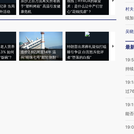
加沙上百万流离失所者困
视线｜HYROX的吸金
马航飞行员
纪录 当局
于“塑料烤箱” 高温引发健
术：是什么让中产们甘
粒摇头丸 尿
村夫
外活动
康危机
心“花钱找虐”？
毒品
续加
吴晓
最
上老人营养
特朗普出席葬礼疑似打瞌
视线｜全球
3% 如何
造价2.8亿闲置14年 温
睡引争议 白宫怒斥批评
97个 印度如
饭碗”?
州“明珠七号”邮轮侧翻
者“堕落的白痴”
的夏天
19:5
持续
19:1
过7
19:1
能否
19: