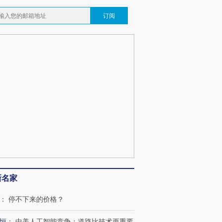
订阅
新名家
：
停不下来的价格？
恒
：
中美人工智能竞争：道路比技术更重要