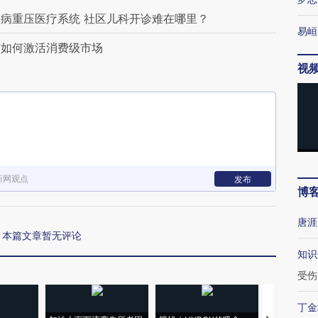
病重压医疗系统 社区儿科开诊难在哪里？
易峘
信如何激活消费级市场
视
新网观点
发布
博
唐涯
本篇文章暂无评论
知识
受伤
丁金