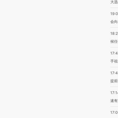
大选
19:0
会向
18:
候任
17:
手祖
17:
提前
17:1
速有
17: