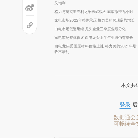
又增利
格力与奥克斯专利之争再燃战火 庭审激辩九小时
家电市场2022年整体承压 格力美的实现逆势增长
白电市场低迷继续 龙头企业三季度业绩分化
家电市场整体低迷 白电龙头上半年业绩仍有增长
白电龙头受困原材料价格上涨 格力美的2021年增
收不增利
本文共计
登录
后
数据通会
可畅读全