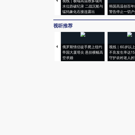
视线｜极端高温致多瑙河
水位跌破纪录 二战沉船与
韩国高温创百年
猛犸象化石接连露出
警告停止一切户
视听推荐
俄罗斯情侣徒手爬上纽约
视线｜60岁以
帝国大厦塔尖 悬挂横幅高
不良发生率达15.
空求婚
守护农村老人的“