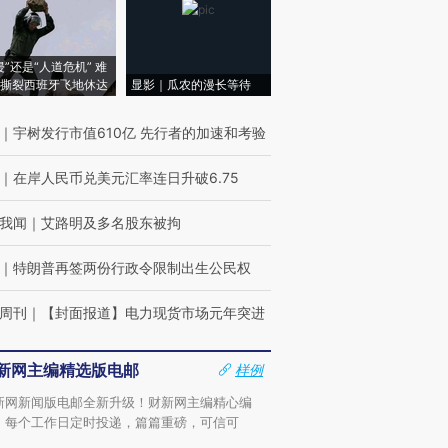
侵”还是“人道危机” 难
撕裂西班牙飞地休达
显影｜瓜农的漫长等待
｜
宇树发行市值610亿 先行者的加速和考验
｜
在岸人民币兑美元汇率连日升破6.75
我闻
｜
艾路明及多名股东被拘
｜
特朗普再签两份行政令限制出生公民权
周刊
｜
【封面报道】电力现货市场元年突进
新网主编精选版电邮
样例
新网新闻版电邮全新升级！财新网主编精心编
，每个工作日定时投递，篇篇重磅，可信可
。