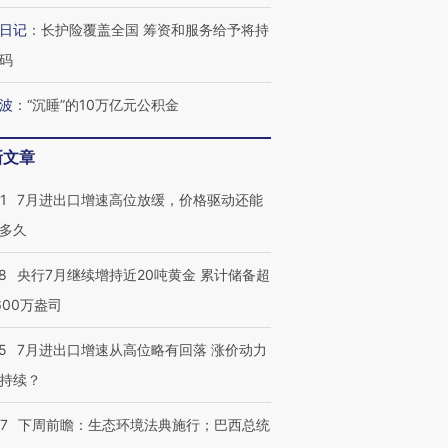
跨国走私7万
视线｜被称为“蟑螂”的印
视线｜“入侵”还是“人道危
检体内含3种
度Z世代 用街头抗争将教
机”？难民潮撕裂西班牙
秘鲁纳斯
日记
：
长护险覆盖全国 筹资和服务给予将持
育部长拱下台
飞地休达
13人遇难
码
波
：
“沉睡”的10万亿元公积金
新文章
最热百城独占
视线｜不考竞赛的王虹、
何熬过48°C
38岁梅西上演帽子戏法
围棋失利的邓煜 两位菲尔
韩国高温
阿根廷3-0阿尔及利亚
兹奖得主的“非天才”拼图
警告停止
1
7月进出口增速高位放缓，价格驱动还能
多久
8
央行7月继续增持近20吨黄金 累计储备超
600万盎司
5
7月进出口增速从高位略有回落 涨价动力
持续？
07
下周前瞻：生态环境法典施行；巴西总统