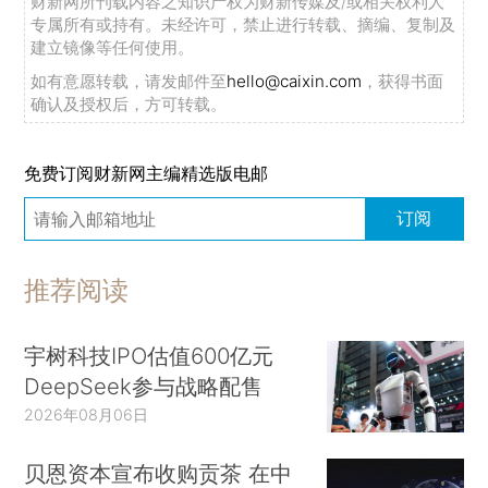
财新网所刊载内容之知识产权为财新传媒及/或相关权利人
专属所有或持有。未经许可，禁止进行转载、摘编、复制及
建立镜像等任何使用。
如有意愿转载，请发邮件至
hello@caixin.com
，获得书面
确认及授权后，方可转载。
免费订阅财新网主编精选版电邮
订阅
推荐阅读
宇树科技IPO估值600亿元
DeepSeek参与战略配售
2026年08月06日
贝恩资本宣布收购贡茶 在中