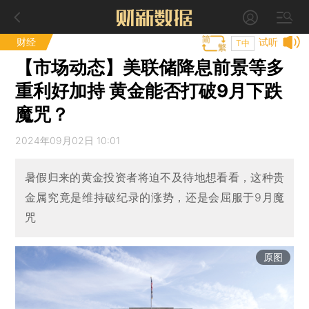
财经
试听
T中
【市场动态】美联储降息前景等多
重利好加持 黄金能否打破9月下跌
魔咒？
2024年09月02日 10:01
暑假归来的黄金投资者将迫不及待地想看看，这种贵
金属究竟是维持破纪录的涨势，还是会屈服于9月魔
咒
原图