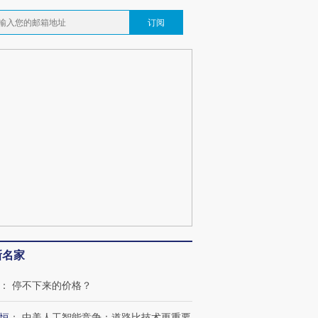
订阅
新名家
：
停不下来的价格？
恒
：
中美人工智能竞争：道路比技术更重要