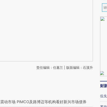
责任编辑：任蕙兰 | 版面编辑：石溪升
财
伍戈
震动市场 PIMCO及路博迈等机构看好新兴市场债券
罗志