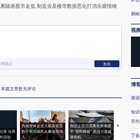
累陆港股市走低 制造业及楼市数据恶化打消乐观情绪
易峘
视
新网观点
发布
博
本篇文章暂无评论
唐涯
知识
受伤
西班牙休达进入紧急状态
加沙上百万流离失所者困
马航飞行员
纪录 当局
数千非法移民从摩洛哥闯
于“塑料烤箱” 高温引发健
粒摇头丸 尿
丁金
外活动
入
康危机
毒品