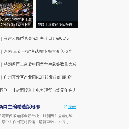
|被称为“蟑螂”的印度
代 将教育部长拱下台
显影｜瓜农的漫长等待
｜
在岸人民币兑美元汇率连日升破6.75
｜
河南“三支一扶”考试舞弊 警方介入侦查
｜
特朗普再上台后中国留学生获签数量大减
｜
广州开发区产业园REIT较发行价“腰斩”
周刊
｜
【封面报道】电力现货市场元年突进
新网主编精选版电邮
样例
新网新闻版电邮全新升级！财新网主编精心编
，每个工作日定时投递，篇篇重磅，可信可
。