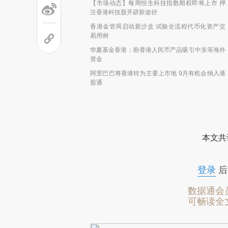
【市场动态】每周恒生科技指数期权即将上市 押
注香港科技股开辟新途径
香港金管局启动新沙盒 试验全流程代币化资产交
易用例
华夏基金香港：盼香港人民币产品吸引中东等海外
资金
阿里巴巴将香港转为主要上市地 9月有机会纳入港
股通
本文共
登录
后
数据通会
可畅读全