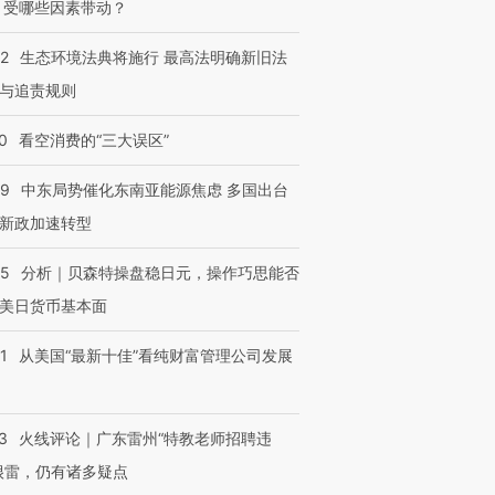
 受哪些因素带动？
42
生态环境法典将施行 最高法明确新旧法
与追责规则
0
看空消费的“三大误区”
59
中东局势催化东南亚能源焦虑 多国出台
新政加速转型
05
分析｜贝森特操盘稳日元，操作巧思能否
美日货币基本面
1
从美国“最新十佳”看纯财富管理公司发展
3
火线评论｜广东雷州“特教老师招聘违
很雷，仍有诸多疑点