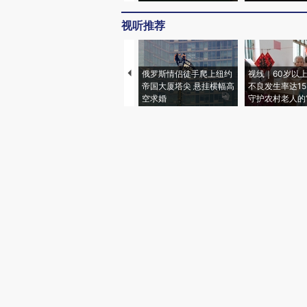
视听推荐
俄罗斯情侣徒手爬上纽约
视线｜60岁以
帝国大厦塔尖 悬挂横幅高
不良发生率达15.
空求婚
守护农村老人的“