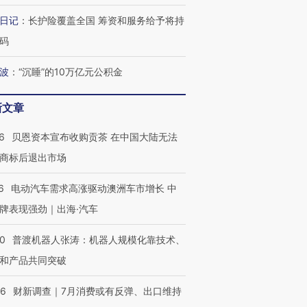
日记
：
长护险覆盖全国 筹资和服务给予将持
码
波
：
“沉睡”的10万亿元公积金
最热百城独占
视线｜不考竞赛的王虹、
何熬过48°C
38岁梅西上演帽子戏法
围棋失利的邓煜 两位菲尔
习近平抵
阿根廷3-0阿尔及利亚
兹奖得主的“非天才”拼图
再访朝鲜
新文章
6
贝恩资本宣布收购贡茶 在中国大陆无法
商标后退出市场
6
电动汽车需求高涨驱动澳洲车市增长 中
牌表现强劲｜出海·汽车
00
普渡机器人张涛：机器人规模化靠技术、
和产品共同突破
56
财新调查｜7月消费或有反弹、出口维持