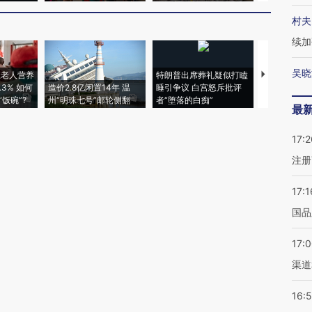
村夫
续加
吴晓
上老人营养
特朗普出席葬礼疑似打瞌
视线｜全球
3% 如何
造价2.8亿闲置14年 温
睡引争议 白宫怒斥批评
97个 印度如
饭碗”?
州“明珠七号”邮轮侧翻
者“堕落的白痴”
的夏天
最
17:2
注册
17:1
国品
17:
渠道
16: