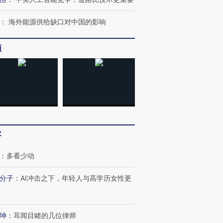
：
海外能源供给缺口对中国的影响
频
客
：
多看少动
分子
：
AI冲击之下，年轻人与高学历女性更
跨国走私7万
视线｜HYROX的吸金
视线｜被
检体内含3种
术：是什么让中产们甘
泽连斯基密集出访美英 索
度Z世代
坤
：
耳闻目睹的几位律师
心“花钱找虐”？
要防空导弹“救急”
育部长拱