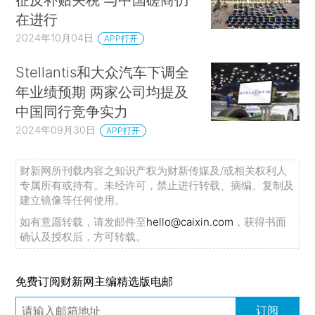
在进行
2024年10月04日
APP打开
Stellantis和大众汽车下调全
年业绩预期 两家公司均提及
中国同行竞争实力
2024年09月30日
APP打开
财新网所刊载内容之知识产权为财新传媒及/或相关权利人
专属所有或持有。未经许可，禁止进行转载、摘编、复制及
建立镜像等任何使用。
如有意愿转载，请发邮件至
hello@caixin.com
，获得书面
确认及授权后，方可转载。
免费订阅财新网主编精选版电邮
订阅