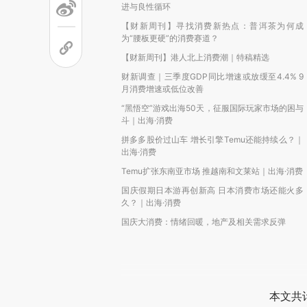
进与良性循环
【财新周刊】寻找消费新热点：普洱茶为何成
为“腰板更硬”的消费赛道？
【财新周刊】港人北上消费潮｜特稿精选
财新调查｜三季度GDP同比增速或放缓至4.4% 9
月消费增速或低位改善
“黑悟空”游戏出海50天，征服国际玩家市场的困与
斗｜出海·消费
拼多多股价过山车 增长引擎Temu还能持续么？｜
出海·消费
Temu扩张东南亚市场 推越南和文莱站｜出海·消费
国庆假期日本游再创新高 日本消费市场还能火多
久？｜出海·消费
国庆大消费：情绪回暖，地产及相关需求反弹
本文共计