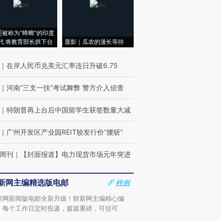
|被称为“蟑螂”的印度
代 将教育部长拱下台
显影｜瓜农的漫长等待
｜
在岸人民币兑美元汇率连日升破6.75
｜
河南“三支一扶”考试舞弊 警方介入侦查
｜
特朗普再上台后中国留学生获签数量大减
｜
广州开发区产业园REIT较发行价“腰斩”
周刊
｜
【封面报道】电力现货市场元年突进
新网主编精选版电邮
样例
新网新闻版电邮全新升级！财新网主编精心编
，每个工作日定时投递，篇篇重磅，可信可
。