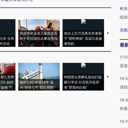
村夫
续加
吴晓
西班牙休达进入紧急状态
加沙上百万流离失所者困
马航飞行员
纪录 当局
数千非法移民从摩洛哥闯
于“塑料烤箱” 高温引发健
粒摇头丸 尿
外活动
入
康危机
毒品
最
17:
渠道
上老人营养
特朗普出席葬礼疑似打瞌
视线｜全球
16:
3% 如何
造价2.8亿闲置14年 温
睡引争议 白宫怒斥批评
97个 印度如
强劲
饭碗”?
州“明珠七号”邮轮侧翻
者“堕落的白痴”
的夏天
16:
衔接
15:1