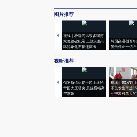
图片推荐
视线｜极端高温致多瑙河
水位跌破纪录 二战沉船与
韩国高温创百年
猛犸象化石接连露出
警告停止一切户
视听推荐
俄罗斯情侣徒手爬上纽约
视线｜60岁以
帝国大厦塔尖 悬挂横幅高
不良发生率达15.
空求婚
守护农村老人的“