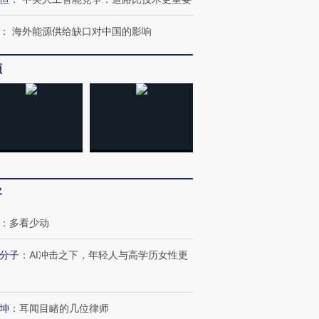
：
海外能源供给缺口对中国的影响
频
客
：
多看少动
分子
：
AI冲击之下，年轻人与高学历女性更
坤
：
耳闻目睹的几位律师