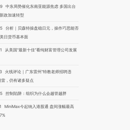
59
中东局势催化东南亚能源焦虑 多国出台
新政加速转型
05
分析｜贝森特操盘稳日元，操作巧思能否
美日货币基本面
1
从美国“最新十佳”看纯财富管理公司发展
3
火线评论｜广东雷州“特教老师招聘违
很雷，仍有诸多疑点
05
控制陷阱：组织为什么会越管越胖
1
MiniMax今起纳入港股通 盘间涨幅最高
77%