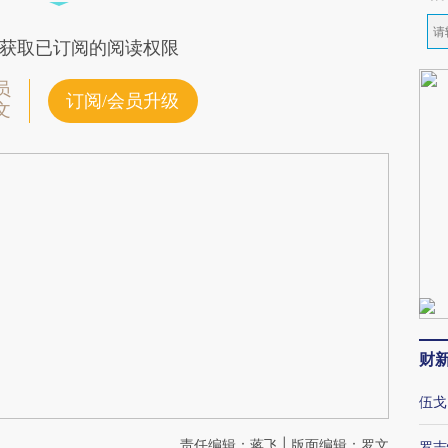
获取已订阅的阅读权限
员
订阅/会员升级
文
财
伍戈
责任编辑：蒋飞 | 版面编辑：罗文
罗志