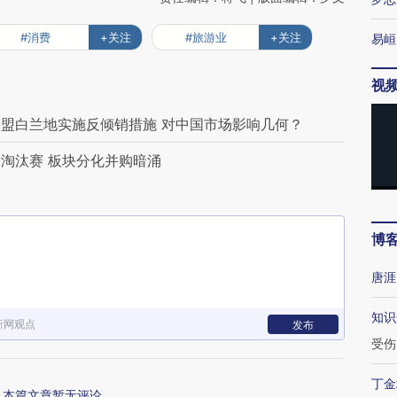
#消费
+关注
#旅游业
+关注
易峘
视
盟白兰地实施反倾销措施 对中国市场影响几何？
淘汰赛 板块分化并购暗涌
博
唐涯
知识
新网观点
发布
受伤
丁金
本篇文章暂无评论