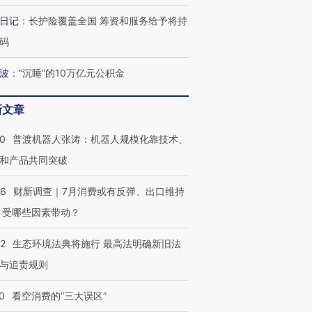
日记
：
长护险覆盖全国 筹资和服务给予将持
码
波
：
“沉睡”的10万亿元公积金
跨国走私7万
视线｜HYROX的吸金
视线｜被
检体内含3种
术：是什么让中产们甘
泽连斯基密集出访美英 索
度Z世代
心“花钱找虐”？
要防空导弹“救急”
育部长拱
新文章
00
普渡机器人张涛：机器人规模化靠技术、
和产品共同突破
最热百城独占
视线｜不考竞赛的王虹、
56
财新调查｜7月消费或有反弹、出口维持
何熬过48°C
38岁梅西上演帽子戏法
围棋失利的邓煜 两位菲尔
习近平抵
 受哪些因素带动？
阿根廷3-0阿尔及利亚
兹奖得主的“非天才”拼图
再访朝鲜
42
生态环境法典将施行 最高法明确新旧法
与追责规则
0
看空消费的“三大误区”