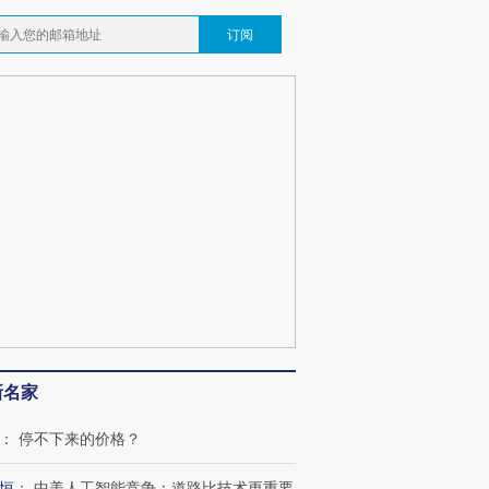
订阅
新名家
：
停不下来的价格？
恒
：
中美人工智能竞争：道路比技术更重要