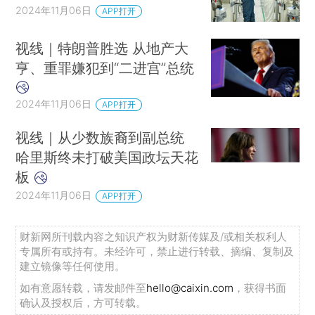
2024年11月06日
APP打开
视线｜特朗普胜选 从地产大
亨、重罪嫌犯到“二进宫”总统
2024年11月06日
APP打开
视线｜从少数族裔到副总统
哈里斯终未打破美国政坛天花
板
2024年11月06日
APP打开
财新网所刊载内容之知识产权为财新传媒及/或相关权利人
专属所有或持有。未经许可，禁止进行转载、摘编、复制及
建立镜像等任何使用。
如有意愿转载，请发邮件至
hello@caixin.com
，获得书面
确认及授权后，方可转载。