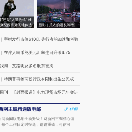
侵”还是“人道危机” 难
撕裂西班牙飞地休达
显影｜瓜农的漫长等待
｜
宇树发行市值610亿 先行者的加速和考验
｜
在岸人民币兑美元汇率连日升破6.75
我闻
｜
艾路明及多名股东被拘
｜
特朗普再签两份行政令限制出生公民权
周刊
｜
【封面报道】电力现货市场元年突进
新网主编精选版电邮
样例
新网新闻版电邮全新升级！财新网主编精心编
，每个工作日定时投递，篇篇重磅，可信可
。