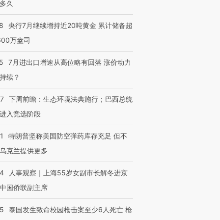
多久
8
央行7月继续增持近20吨黄金 累计储备超
600万盎司
5
7月进出口增速从高位略有回落 涨价动力
持续？
07
下周前瞻：生态环境法典施行；巴西总统
进入竞选阶段
1
特朗普坚称美国防空弹药库存充足 但不
乌克兰提供更多
24
人事观察｜上海55岁女副市长解冬进京
中国侨联副主席
45
泰国发生致命校园枪击案至少6人死亡 枪