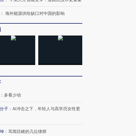
：
海外能源供给缺口对中国的影响
频
客
：
多看少动
分子
：
AI冲击之下，年轻人与高学历女性更
跨国走私7万
视线｜被称为“蟑螂”的印
视线｜“入侵”还是“人道危
检体内含3种
度Z世代 用街头抗争将教
机”？难民潮撕裂西班牙
秘鲁纳斯
育部长拱下台
飞地休达
13人遇难
坤
：
耳闻目睹的几位律师