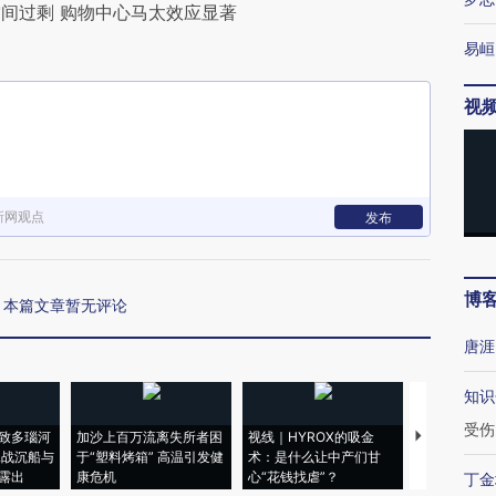
间过剩 购物中心马太效应显著
易峘
视
新网观点
发布
博
本篇文章暂无评论
唐涯
知识
受伤
致多瑙河
加沙上百万流离失所者困
视线｜HYROX的吸金
马航飞行员
二战沉船与
于“塑料烤箱” 高温引发健
术：是什么让中产们甘
粒摇头丸 尿
露出
康危机
心“花钱找虐”？
毒品
丁金