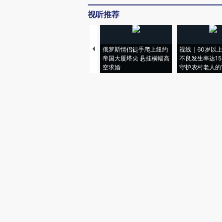
视听推荐
俄罗斯情侣徒手爬上纽约
视线｜60岁以
帝国大厦塔尖 悬挂横幅高
不良发生率达15.
空求婚
守护农村老人的“