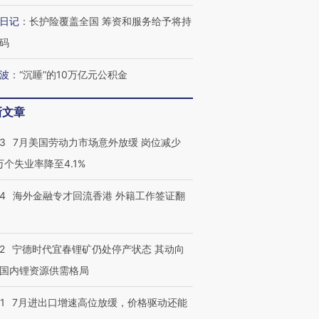
日记
：
长护险覆盖全国 筹资和服务给予将持
码
最热百城独占
视线｜不
波
：
“沉睡”的10万亿元公积金
何熬过48°C
38岁梅西上演帽子戏法
韩国高温创百年纪录 当局
围棋失利
阿根廷3-0阿尔及利亚
警告停止一切户外活动
兹奖得主
新文章
43
7月美国劳动力市场意外放缓 岗位减少
3万个失业率降至4.1%
14
海外金融专才回流香港 外籍工作签证翻
2
宁德时代宜春锂矿仍处停产状态 其动向
国内锂资源供需格局
1
7月进出口增速高位放缓，价格驱动还能