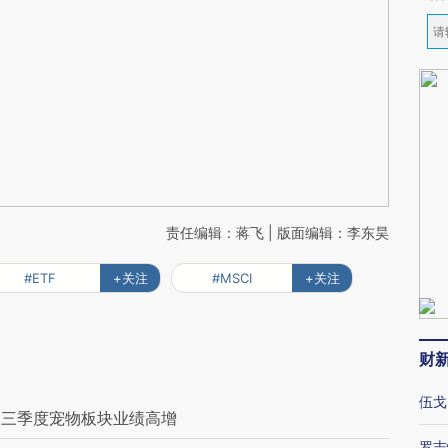
责任编辑：蒋飞 | 版面编辑：李东昊
#ETF
+关注
#MSCI
+关注
财
伍戈
？三季度宠物板块业绩高增
罗志