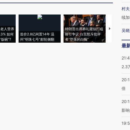
村夫
续加
上老人营养
特朗普出席葬礼疑似打瞌
视线｜全球
吴晓
3% 如何
造价2.8亿闲置14年 温
睡引争议 白宫怒斥批评
97个 印度如
饭碗”?
州“明珠七号”邮轮侧翻
者“堕落的白痴”
的夏天
最
21:
2.
20:
倍
20:1
影响
19:5