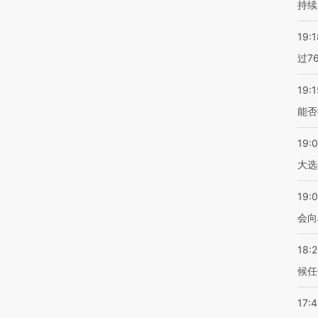
持续
19:1
过7
19:1
能否
19:
大选
19:0
会向
18:
候任
17: