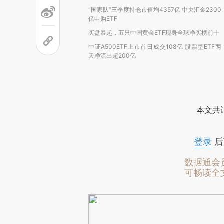
“国家队”三季度持仓市值增4357亿 中央汇金2300
亿申购ETF
买盘暴起，五只中国黄金ETF现身全球净买榜前十
中证A500ETF上市首日成交108亿 股票型ETF两
天净流出超200亿
本文共计
登录
后
数据通会
可畅读全