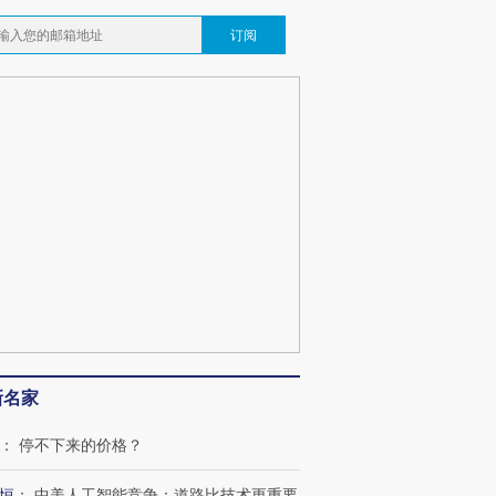
订阅
新名家
：
停不下来的价格？
恒
：
中美人工智能竞争：道路比技术更重要