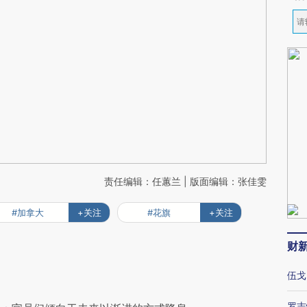
责任编辑：任蕙兰 | 版面编辑：张佳雯
#加拿大
+关注
#花旗
+关注
财
伍戈
罗志