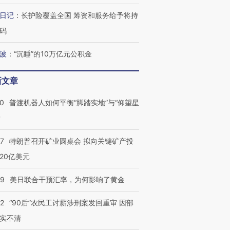
育部长拱下台
飞地休达
13人遇难
日记
：
长护险覆盖全国 筹资和服务给予将持
码
波
：
“沉睡”的10万亿元公积金
葬礼疑似打瞌
视线｜极端高温致多瑙河
视线｜不
宫怒斥批评
38岁梅西上演帽子戏法
水位跌破纪录 二战沉船与
围棋失利
新文章
痴”
阿根廷3-0阿尔及利亚
猛犸象化石接连露出
兹奖得主
00
普渡机器人如何平衡“脚踏实地”与“仰望星
？
57
特朗普召开矿业圆桌会 拟向关键矿产投
20亿美元
09
美日联合干预汇率，为何影响了黄金
32
“90后”农民工讨薪涉刑案发回重审 因部
实不清