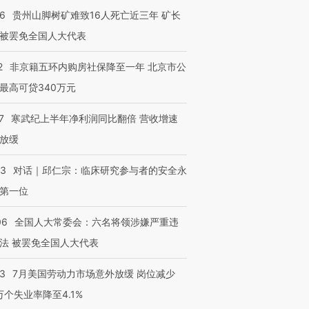
36
贵州山脚树矿难致16人死亡近三年 矿长
被罢免全国人大代表
2
非京籍五环内购房社保降至一年 北京市公
最高可贷340万元
7
寒武纪上半年净利润同比翻倍 营收增速
放缓
53
对话｜邱仁宗：临床研究参与者的安全永
第一位
06
全国人大常委会：六名将领涉嫌严重违
法 被罢免全国人大代表
43
7月美国劳动力市场意外放缓 岗位减少
3万个失业率降至4.1%