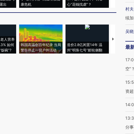
露出
康危机
心“花钱找虐”？
毒品
村夫
续加
吴晓
上老人营养
特朗普出席
3% 如何
韩国高温创百年纪录 当局
造价2.8亿闲置14年 温
睡引争议 白
最
饭碗”?
警告停止一切户外活动
州“明珠七号”邮轮侧翻
者“堕落的白
17:
空”
15:
资超
14:
13:
分事