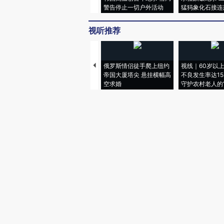
警告停止一切户外活动
猛犸象化石接连
视听推荐
俄罗斯情侣徒手爬上纽约
视线｜60岁以
帝国大厦塔尖 悬挂横幅高
不良发生率达15.
空求婚
守护农村老人的“