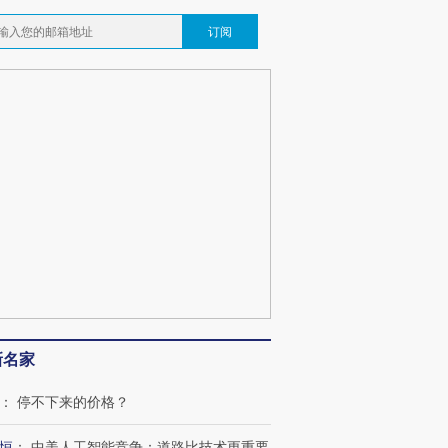
订阅
新名家
：
停不下来的价格？
恒
：
中美人工智能竞争：道路比技术更重要