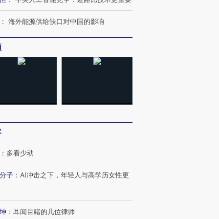
：
海外能源供给缺口对中国的影响
频
客
：
多看少动
分子
：
AI冲击之下，年轻人与高学历女性更
跨国走私7万
视线｜被称为“蟑螂”的印
视线｜“入侵”还是“人道危
坤
：
耳闻目睹的几位律师
检体内含3种
度Z世代 用街头抗争将教
机”？难民潮撕裂西班牙
秘鲁纳斯