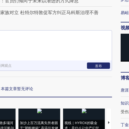
要：官员们倾向于未来以渐进的方式降息
家族对立 杜特尔特敦促军方纠正马科斯治理不善
易峘
视
新网观点
发布
博
本篇文章暂无评论
唐涯
知识
受伤
致多瑙河
加沙上百万流离失所者困
视线｜HYROX的吸金
马航飞行员
丁金
二战沉船与
于“塑料烤箱” 高温引发健
术：是什么让中产们甘
粒摇头丸 尿