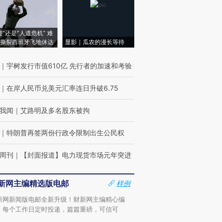
侵”还是“人道危机” 难
撕裂西班牙飞地休达
显影｜瓜农的漫长等待
｜
宇树发行市值610亿 先行者的加速和考验
｜
在岸人民币兑美元汇率连日升破6.75
我闻
｜
艾路明及多名股东被拘
｜
特朗普再签两份行政令限制出生公民权
周刊
｜
【封面报道】电力现货市场元年突进
新网主编精选版电邮
样例
新网新闻版电邮全新升级！财新网主编精心编
，每个工作日定时投递，篇篇重磅，可信可
。