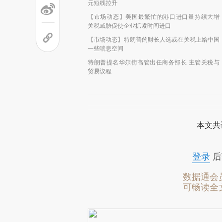
元短线拉升
【市场动态】美国最繁忙的港口进口量持续大增
关税威胁促使企业抓紧时间进口
【市场动态】特朗普的财长人选或在关税上给中国
一些喘息空间
特朗普提名华尔街高管出任商务部长 主管关税与
贸易议程
本文共
登录
后
数据通会
可畅读全