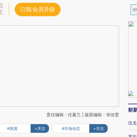
员
订阅/会员升级
文
财
责任编辑：任蕙兰 | 版面编辑：张佳雯
伍戈
#美国
+关注
#市场动态
+关注
罗志