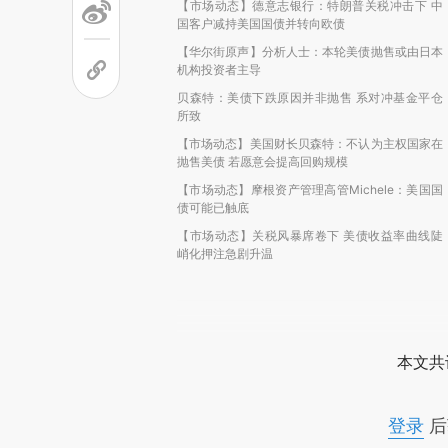
【市场动态】德意志银行：特朗普关税冲击下 中
国客户减持美国国债并转向欧债
【华尔街原声】分析人士：本轮美债抛售或由日本
机构投资者主导
贝森特：美债下跌原因并非抛售 系对冲基金平仓
所致
【市场动态】美国财长贝森特：不认为主权国家在
抛售美债 若愿意会提高回购规模
【市场动态】摩根资产管理高管Michele：美国国
债可能已触底
【市场动态】关税风暴席卷下 美债收益率曲线陡
峭化押注急剧升温
本文共
登录
后