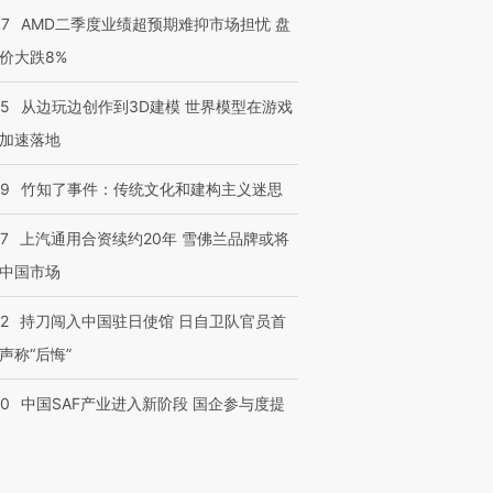
37
AMD二季度业绩超预期难抑市场担忧 盘
价大跌8%
25
从边玩边创作到3D建模 世界模型在游戏
加速落地
09
竹知了事件：传统文化和建构主义迷思
47
上汽通用合资续约20年 雪佛兰品牌或将
中国市场
42
持刀闯入中国驻日使馆 日自卫队官员首
声称“后悔”
30
中国SAF产业进入新阶段 国企参与度提