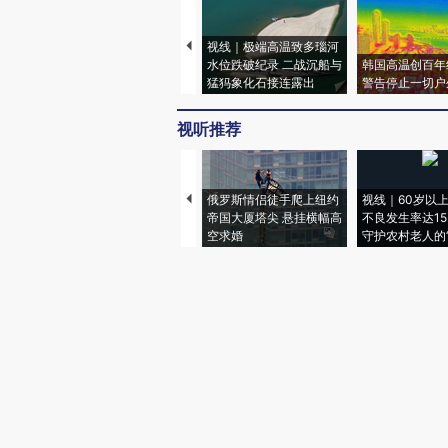
视线｜极端高温致多瑙河
水位跌破纪录 二战沉船与
韩国高温创百年
猛犸象化石接连露出
警告停止一切户
视听推荐
俄罗斯情侣徒手爬上纽约
视线｜60岁以
帝国大厦塔尖 悬挂横幅高
不良发生率达15.
空求婚
守护农村老人的“