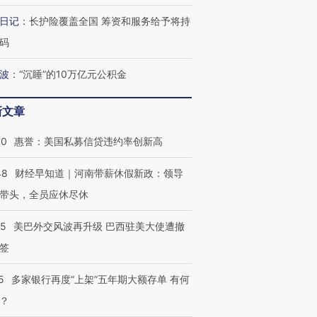
日记
：
长护险覆盖全国 筹资和服务给予将持
跨国走私7万
视线｜HY
码
检体内含3种
泽连斯基密集出访美英 索
秘鲁纳斯卡观光飞机坠毁
术：是什
要防空导弹“救急”
13人遇难
心“花钱找
波
：
“沉睡”的10万亿元公积金
新文章
30
惠誉：美国私募信贷违约率创新高
最热百城独占
视线｜不考竞赛的王虹、
何熬过48°C
38岁梅西上演帽子戏法
围棋失利的邓煜 两位菲尔
习近平抵
阿根廷3-0阿尔及利亚
兹奖得主的“非天才”拼图
再访朝鲜
48
财经早知道｜河南带薪休假新政：领导
带头，全员应休尽休
05
美巴外交风波再升级 巴西驻美大使遭撤
签
5
多家银行再度“上架”五年期大额存单 有何
？