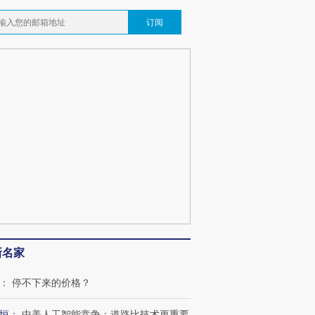
订阅
新名家
：
停不下来的价格？
恒
：
中美人工智能竞争：道路比技术更重要