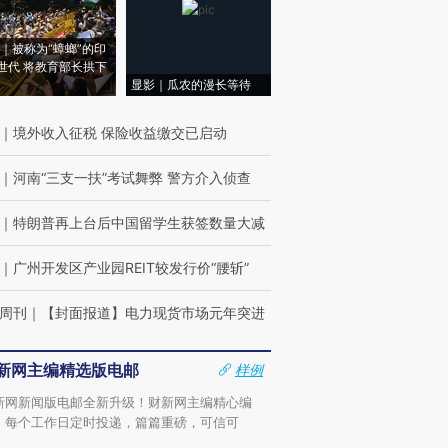
｜被称为“蟑螂”的印
世代 将教育部长拱下
显影｜瓜农的漫长等待
｜
境外收入征税 保险收益缴交已启动
｜
河南“三支一扶”考试舞弊 警方介入侦查
｜
特朗普再上台后中国留学生获签数量大减
｜
广州开发区产业园REIT较发行价“腰斩”
周刊
｜
【封面报道】电力现货市场元年突进
新网主编精选版电邮
样例
新网新闻版电邮全新升级！财新网主编精心编
，每个工作日定时投递，篇篇重磅，可信可
。