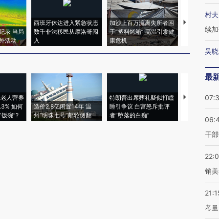
村夫
西班牙休达进入紧急状态
加沙上百万流离失所者困
马航飞行员
续加
纪录 当局
数千非法移民从摩洛哥闯
于“塑料烤箱” 高温引发健
粒摇头丸 尿
外活动
入
康危机
毒品
吴晓
最
07:
上老人营养
特朗普出席葬礼疑似打瞌
视线｜全球
3% 如何
造价2.8亿闲置14年 温
睡引争议 白宫怒斥批评
97个 印度如
饭碗”?
州“明珠七号”邮轮侧翻
者“堕落的白痴”
的夏天
06:
干部
22:
销美
21:1
考量