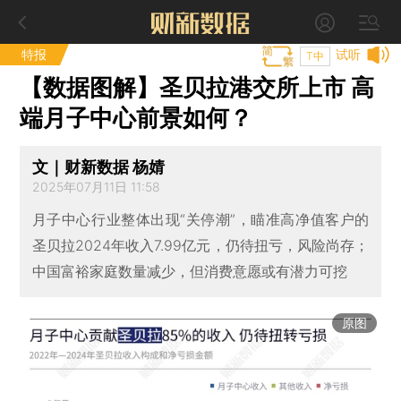
特报
试听
T中
【数据图解】圣贝拉港交所上市 高
端月子中心前景如何？
文｜财新数据 杨婧
2025年07月11日 11:58
月子中心行业整体出现“关停潮”，瞄准高净值客户的
圣贝拉2024年收入7.99亿元，仍待扭亏，风险尚存；
中国富裕家庭数量减少，但消费意愿或有潜力可挖
原图