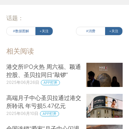
话题：
#数据图解
+关注
#消费
+关注
相关阅读
港交所IPO火热 周六福、颖通
控股、圣贝拉同日“敲锣”
2025年06月26日
APP打开
高端月子中心圣贝拉通过港交
所聆讯 年亏损5.47亿元
2025年06月10日
APP打开
全国连锁“爱家”月子中心闪退