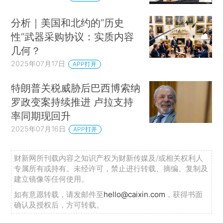
分析｜美国和北约的“历史
性”武器采购协议：实质内容
几何？
2025年07月17日
APP打开
特朗普关税威胁后巴西博索纳
罗政变案持续推进 卢拉支持
率同期现回升
2025年07月16日
APP打开
财新网所刊载内容之知识产权为财新传媒及/或相关权利人
专属所有或持有。未经许可，禁止进行转载、摘编、复制及
建立镜像等任何使用。
如有意愿转载，请发邮件至
hello@caixin.com
，获得书面
确认及授权后，方可转载。