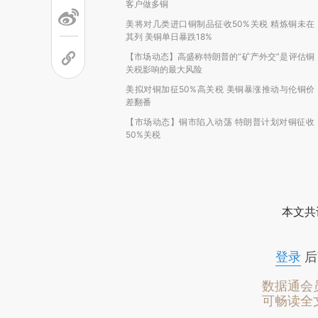
客户做多铜
美将对几类进口铜制品征收50%关税 精炼铜未在
其列 美铜单日暴跌18%
【市场动态】高盛称特朗普的“矿产外交”是评估铜
关税影响的最大风险
美拟对铜加征50%高关税 美铜暴涨推动与伦铜价
差翻番
【市场动态】铜市陷入动荡 特朗普计划对铜征收
50%关税
本文共
登录
后
数据通会
可畅读全