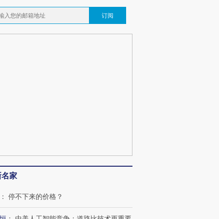
订阅
新名家
：
停不下来的价格？
恒
：
中美人工智能竞争：道路比技术更重要