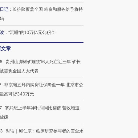
检体内含3种
度Z世代 用街头抗争将教
机”？难民潮撕裂西班牙
秘鲁纳斯
育部长拱下台
飞地休达
13人遇难
日记
：
长护险覆盖全国 筹资和服务给予将持
码
波
：
“沉睡”的10万亿元公积金
葬礼疑似打瞌
视线｜极端高温致多瑙河
视线｜不
宫怒斥批评
38岁梅西上演帽子戏法
水位跌破纪录 二战沉船与
围棋失利
新文章
痴”
阿根廷3-0阿尔及利亚
猛犸象化石接连露出
兹奖得主
36
贵州山脚树矿难致16人死亡近三年 矿长
被罢免全国人大代表
2
非京籍五环内购房社保降至一年 北京市公
最高可贷340万元
7
寒武纪上半年净利润同比翻倍 营收增速
放缓
53
对话｜邱仁宗：临床研究参与者的安全永