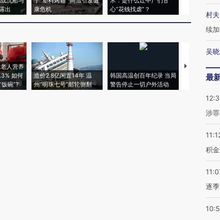
二战沉船与
于“塑料烤箱” 高温引发健
术：是什么让中产们甘
粒摇头丸 尿
露出
康危机
心“花钱找虐”？
毒品
村夫
续加
吴晓
上老人营养
特朗普出席
3% 如何
造价2.8亿闲置14年 温
韩国高温创百年纪录 当局
睡引争议 白
最
饭碗”?
州“明珠七号”邮轮侧翻
警告停止一切户外活动
者“堕落的白
12:
涉罪
11:1
积金
11:0
逐季
10: