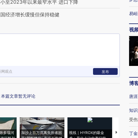
至2023年以来最窄水平 进口下降
易峘
美国经济增长缓慢但保持稳健
视
新网观点
发布
博
本篇文章暂无评论
唐涯
知识
受伤
致多瑙河
加沙上百万流离失所者困
视线｜HYROX的吸金
马航飞行员
丁金