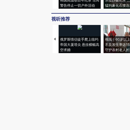
韩国高温创百年纪录 当局
水位跌破纪录 
警告停止一切户外活动
猛犸象化石接连
视听推荐
俄罗斯情侣徒手爬上纽约
视线｜60岁以
帝国大厦塔尖 悬挂横幅高
不良发生率达15.
空求婚
守护农村老人的“