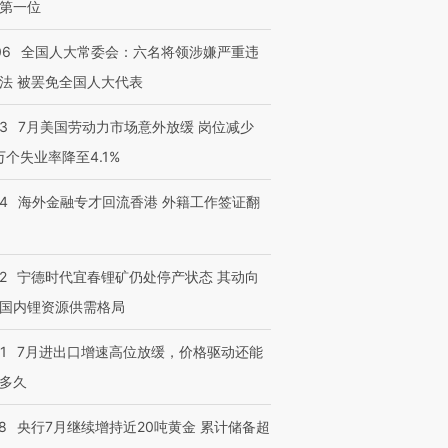
第一位
06
全国人大常委会：六名将领涉嫌严重违
法 被罢免全国人大代表
43
7月美国劳动力市场意外放缓 岗位减少
3万个失业率降至4.1%
14
海外金融专才回流香港 外籍工作签证翻
2
宁德时代宜春锂矿仍处停产状态 其动向
国内锂资源供需格局
1
7月进出口增速高位放缓，价格驱动还能
多久
8
央行7月继续增持近20吨黄金 累计储备超