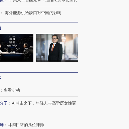
：
海外能源供给缺口对中国的影响
频
客
：
多看少动
分子
：
AI冲击之下，年轻人与高学历女性更
跨国走私7万
视线｜被称为“蟑螂”的印
视线｜“入侵”还是“人道危
坤
：
耳闻目睹的几位律师