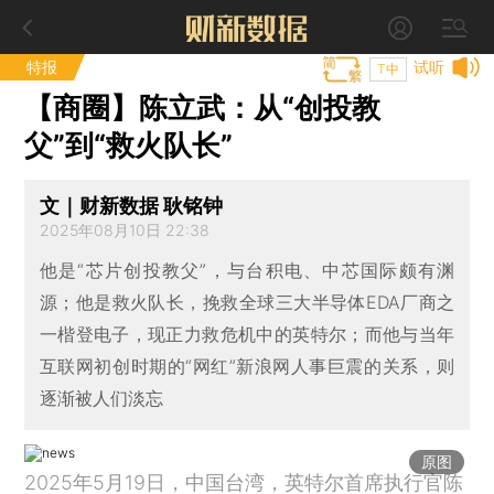
特报
试听
T中
【商圈】陈立武：从“创投教
父”到“救火队长”
文｜财新数据 耿铭钟
2025年08月10日 22:38
他是“芯片创投教父”，与台积电、中芯国际颇有渊
源；他是救火队长，挽救全球三大半导体EDA厂商之
一楷登电子，现正力救危机中的英特尔；而他与当年
互联网初创时期的“网红”新浪网人事巨震的关系，则
逐渐被人们淡忘
原图
2025年5月19日，中国台湾，英特尔首席执行官陈