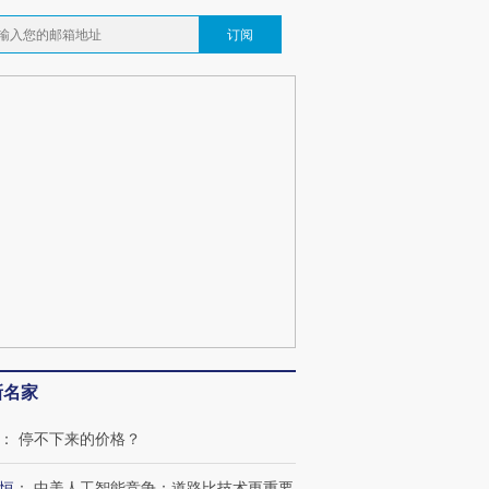
订阅
新名家
：
停不下来的价格？
恒
：
中美人工智能竞争：道路比技术更重要