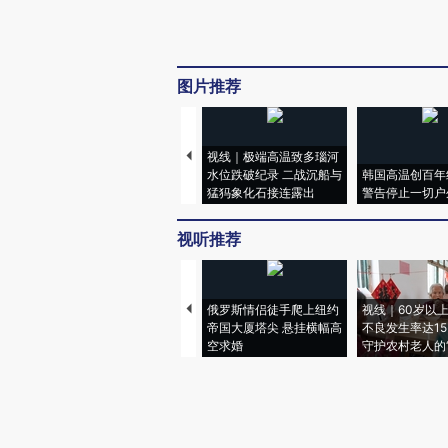
图片推荐
视线｜极端高温致多瑙河
水位跌破纪录 二战沉船与
韩国高温创百年
猛犸象化石接连露出
警告停止一切户
视听推荐
俄罗斯情侣徒手爬上纽约
视线｜60岁以
帝国大厦塔尖 悬挂横幅高
不良发生率达15.
空求婚
守护农村老人的“