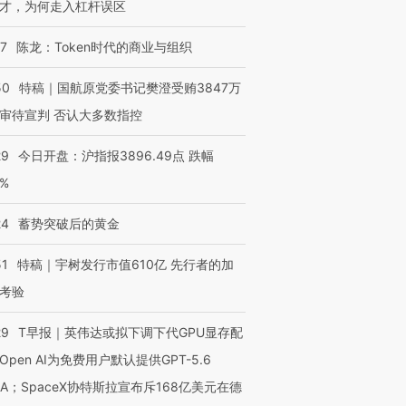
才，为何走入杠杆误区
07
陈龙：Token时代的商业与组织
50
特稿｜国航原党委书记樊澄受贿3847万
审待宣判 否认大多数指控
29
今日开盘：沪指报3896.49点 跌幅
0%
24
蓄势突破后的黄金
51
特稿｜宇树发行市值610亿 先行者的加
考验
29
T早报｜英伟达或拟下调下代GPU显存配
Open AI为免费用户默认提供GPT-5.6
NA；SpaceX协特斯拉宣布斥168亿美元在德