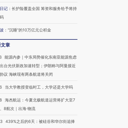
日记
：
长护险覆盖全国 筹资和服务给予将持
码
波
：
“沉睡”的10万亿元公积金
新文章
3
能源内参｜中东局势催化东南亚能源焦虑
出台光伏新政加速转型；伊朗称与阿曼接近
协议 海峡现有两条航道将关闭
6
当大学教授变临时工，大学还是大学吗
8
海杰航运：今夏北极航道运营将扩大至7
、8航次｜出海·物流
53
439%之后的6天：被硅谷和华尔街追捧