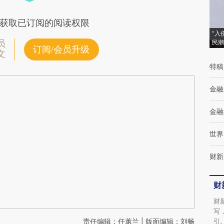
获取已订阅的阅读权限
“入
员
民潮
订阅/会员升级
文
特稿
金融
金融
世界
财新
财
财
写
责任编辑：任蕙兰 | 版面编辑：刘畅
引