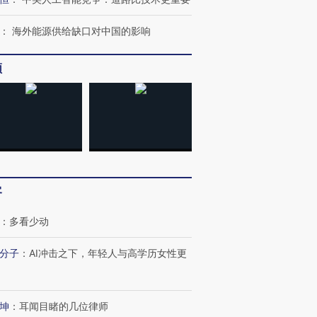
：
海外能源供给缺口对中国的影响
频
OX的吸金
马航飞行员跨国走私7万
视线｜被称为“蟑螂”的印
让中产们甘
粒摇头丸 尿检体内含3种
度Z世代 用街头抗争将教
秘鲁纳斯
”？
毒品
育部长拱下台
13人遇难
客
最热百城独占
视线｜不考竞赛的王虹、
：
多看少动
何熬过48°C
38岁梅西上演帽子戏法
围棋失利的邓煜 两位菲尔
习近平抵
阿根廷3-0阿尔及利亚
兹奖得主的“非天才”拼图
再访朝鲜
分子
：
AI冲击之下，年轻人与高学历女性更
坤
：
耳闻目睹的几位律师