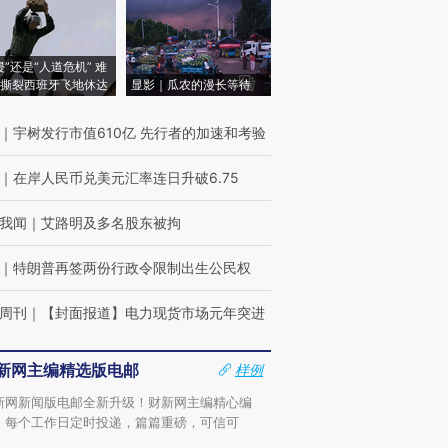
侵”还是“人道危机” 难
撕裂西班牙飞地休达
显影｜瓜农的漫长等待
｜
宇树发行市值610亿 先行者的加速和考验
｜
在岸人民币兑美元汇率连日升破6.75
我闻
｜
艾路明及多名股东被拘
｜
特朗普再签两份行政令限制出生公民权
周刊
｜
【封面报道】电力现货市场元年突进
新网主编精选版电邮
样例
新网新闻版电邮全新升级！财新网主编精心编
，每个工作日定时投递，篇篇重磅，可信可
。