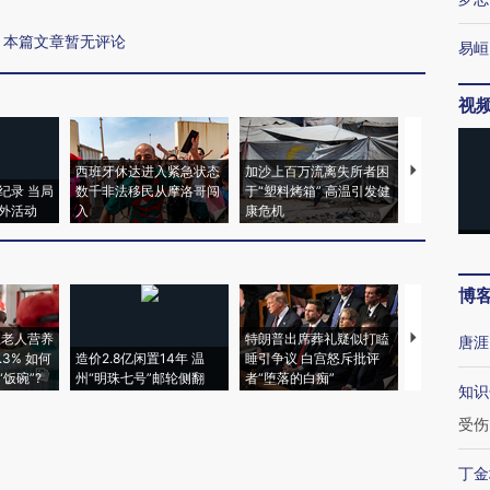
本篇文章暂无评论
易峘
视
西班牙休达进入紧急状态
加沙上百万流离失所者困
视线｜HYR
纪录 当局
数千非法移民从摩洛哥闯
于“塑料烤箱” 高温引发健
术：是什么
外活动
入
康危机
心“花钱找虐
博
上老人营养
特朗普出席葬礼疑似打瞌
视线｜全球
唐涯
3% 如何
造价2.8亿闲置14年 温
睡引争议 白宫怒斥批评
97个 印度如
饭碗”?
州“明珠七号”邮轮侧翻
者“堕落的白痴”
的夏天
知识
受伤
丁金