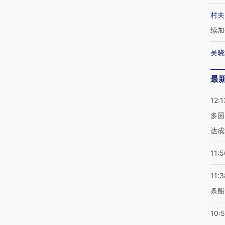
村夫
续加
吴晓
最
12:1
多国
达成
11:5
11:3
条船
10: