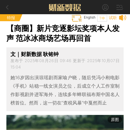
特报
English
试听
T中
【商圈】新片竞逐影坛奖项本人发
声 范冰冰商场艺场再回首
文｜财新数据 耿铭钟
发布于 2025年08月26日 09:46 更新于 2025年10月07日
15:04
她16岁因出演琼瑶剧而家喻户晓，随后凭冯小刚电影
《手机》站稳一线女演员之位，后成立个人工作室制
作影视剧并进军海外，连续多年蝉联福布斯中国名人
榜首位。然而，这一切在“查税风暴”中戛然而止
原图