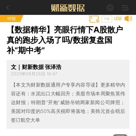
特报
试听
T中
【数据精华】亮眼行情下A股散户
真的跑步入场了吗/数据复盘国
补“期中考”
文｜财新数据 张泽浩
2025年08月26日 16:47
【本文为财新数据通用户专享内容导读】更多精华内
容还有：水泥出口大幅回升；美股市场本周聚焦英伟
达财报；特朗普“开炮”威胁吊销两家新闻公司牌照；
美国对印度的50%高关税即将落地；美韩元首会晤后
签订航空大单