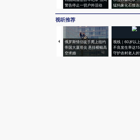
警告停止一切户外活动
猛犸象化石接连
视听推荐
俄罗斯情侣徒手爬上纽约
视线｜60岁以
帝国大厦塔尖 悬挂横幅高
不良发生率达15.
空求婚
守护农村老人的“