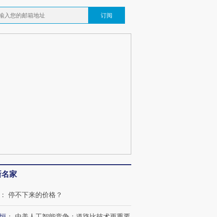
订阅
新名家
：
停不下来的价格？
恒
：
中美人工智能竞争：道路比技术更重要