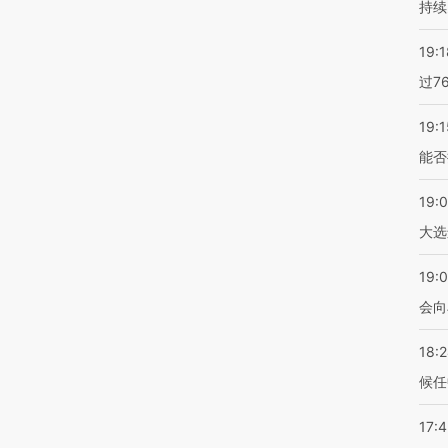
持续
19:1
过7
19:1
能否
19:
大选
19:0
会向
18:
候任
17: