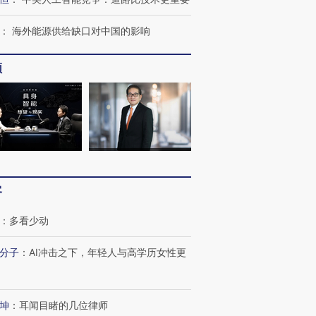
：
海外能源供给缺口对中国的影响
频
客
：
多看少动
分子
：
AI冲击之下，年轻人与高学历女性更
跨国走私7万
视线｜被称为“蟑螂”的印
视线｜“入侵”还是“人道危
坤
：
耳闻目睹的几位律师
检体内含3种
度Z世代 用街头抗争将教
机”？难民潮撕裂西班牙
秘鲁纳斯