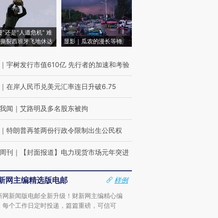
侵”还是“人道危机” 难
撕裂西班牙飞地休达
显影｜瓜农的漫长等待
｜
宇树发行市值610亿 先行者的加速和考验
｜
在岸人民币兑美元汇率连日升破6.75
我闻
｜
艾路明及多名股东被拘
｜
特朗普再签两份行政令限制出生公民权
周刊
｜
【封面报道】电力现货市场元年突进
新网主编精选版电邮
样例
新网新闻版电邮全新升级！财新网主编精心编
，每个工作日定时投递，篇篇重磅，可信可
。