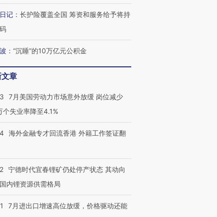
育部长拱下台
飞地休达
13人遇难
日记
：
长护险覆盖全国 筹资和服务给予将持
码
波
：
“沉睡”的10万亿元公积金
视线｜全球最热百城独占
视线｜不
年纪录 当局
97个 印度如何熬过48°C
38岁梅西上演帽子戏法
围棋失利
新文章
切户外活动
的夏天
阿根廷3-0阿尔及利亚
兹奖得主
43
7月美国劳动力市场意外放缓 岗位减少
3万个失业率降至4.1%
14
海外金融专才回流香港 外籍工作签证翻
2
宁德时代宜春锂矿仍处停产状态 其动向
国内锂资源供需格局
1
7月进出口增速高位放缓，价格驱动还能