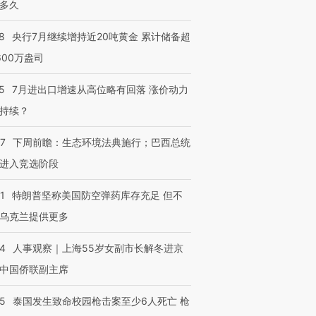
多久
8
央行7月继续增持近20吨黄金 累计储备超
600万盎司
5
7月进出口增速从高位略有回落 涨价动力
持续？
07
下周前瞻：生态环境法典施行；巴西总统
进入竞选阶段
1
特朗普坚称美国防空弹药库存充足 但不
乌克兰提供更多
24
人事观察｜上海55岁女副市长解冬进京
中国侨联副主席
45
泰国发生致命校园枪击案至少6人死亡 枪