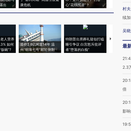
露出
康危机
心“花钱找虐”？
毒品
村夫
续加
吴晓
上老人营养
特朗普出席葬礼疑似打瞌
3% 如何
造价2.8亿闲置14年 温
睡引争议 白宫怒斥批评
韩国高温创百
最
饭碗”?
州“明珠七号”邮轮侧翻
者“堕落的白痴”
警告停止一
21:
2.
20:
倍
20:1
影响
19:5