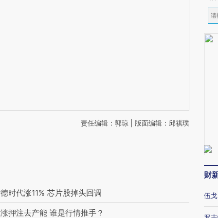
责任编辑：郭琼 | 版面编辑：邱祺璞
财
时代涨11% 芯片股掉头回调
伍戈
涨押注去产能 谁是行情推手？
罗志