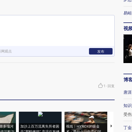
易峘
视
新网观点
发布
博
1
·
回复
唐涯
知识
受伤
致多瑙河
加沙上百万流离失所者困
视线｜HYROX的吸金
马航飞行员
丁金
二战沉船与
于“塑料烤箱” 高温引发健
术：是什么让中产们甘
粒摇头丸 尿