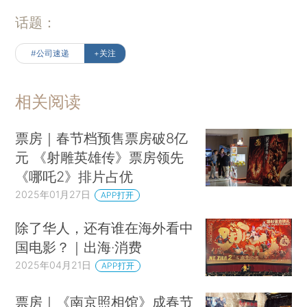
话题：
#公司速递
+关注
相关阅读
票房｜春节档预售票房破8亿
元 《射雕英雄传》票房领先
《哪吒2》排片占优
2025年01月27日
APP打开
除了华人，还有谁在海外看中
国电影？｜出海·消费
2025年04月21日
APP打开
票房｜《南京照相馆》成春节