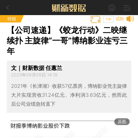
特报
试听
T中
【公司速递】《蛟龙行动》二映继
续扑 主旋律“一哥”博纳影业连亏三
年
文｜财新数据 任蕙兰
2025年09月09日 14:19
2021年《长津湖》收获57亿票房，博纳影业凭主旋律
大片实现营收31.24亿元、净利润3.63亿元，然而此
后公司业绩急转直下
原图