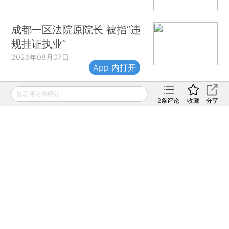
成都一区法院原院长 被指“违
规挂证执业”
2026年08月07日
App 内打开
发表评论得积分
2
条评论
收藏
分享
财新移动
财新
财新周刊
Caixin
登录
网页版
订阅电邮
|
|
Copyright 财新网 All Rights Reserved