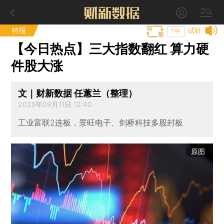
特报
试听
T中
【今日热点】三大指数翻红 算力硬
件股大涨
文｜财新数据 任蕙兰（整理）
2025年09月11日 12:40
工业富联2连板，景旺电子、剑桥科技多股封板
原图