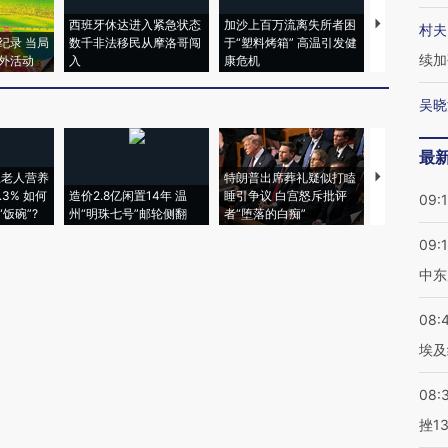
西班牙休达进入紧急状态
加沙上百万流离失所者困
马航飞行员
村夫
纪录 当局
数千非法移民从摩洛哥闯
于“塑料烤箱” 高温引发健
粒摇头丸 尿
续加
外活动
入
康危机
毒品
吴晓
最
上老人营养
特朗普出席葬礼疑似打瞌
视线｜全球
3% 如何
造价2.8亿闲置14年 温
睡引争议 白宫怒斥批评
97个 印度如
09:
饭碗”?
州“明珠七号”邮轮侧翻
者“堕落的白痴”
的夏天
09:
中东
08:
埃及
08:
挫1