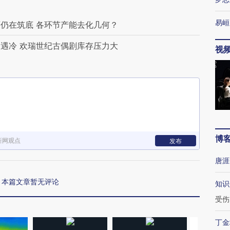
易峘
仍在筑底 各环节产能去化几何？
遇冷 欢瑞世纪古偶剧库存压力大
视
博
新网观点
发布
唐涯
本篇文章暂无评论
知识
受伤
丁金