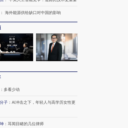
：
海外能源供给缺口对中国的影响
频
客
：
多看少动
分子
：
AI冲击之下，年轻人与高学历女性更
坤
：
耳闻目睹的几位律师