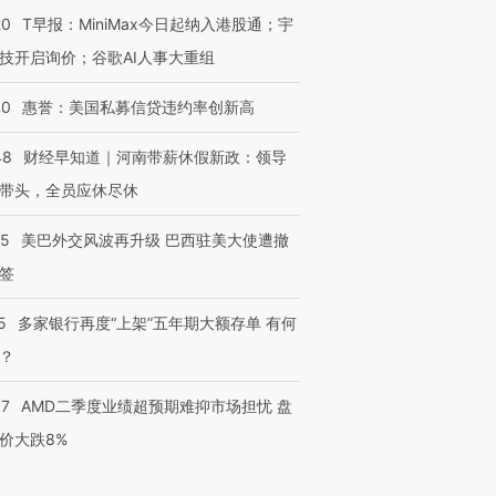
20
T早报：MiniMax今日起纳入港股通；宇
技开启询价；谷歌AI人事大重组
30
惠誉：美国私募信贷违约率创新高
48
财经早知道｜河南带薪休假新政：领导
带头，全员应休尽休
05
美巴外交风波再升级 巴西驻美大使遭撤
签
5
多家银行再度“上架”五年期大额存单 有何
？
37
AMD二季度业绩超预期难抑市场担忧 盘
价大跌8%