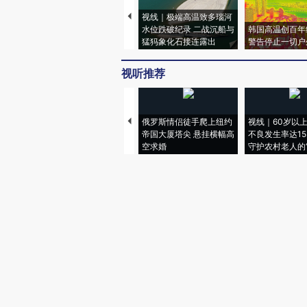
视线｜极端高温致多瑙河
水位跌破纪录 二战沉船与
韩国高温创百年
猛犸象化石接连露出
警告停止一切户
视听推荐
俄罗斯情侣徒手爬上纽约
视线｜60岁以
帝国大厦塔尖 悬挂横幅高
不良发生率达15.
空求婚
守护农村老人的“