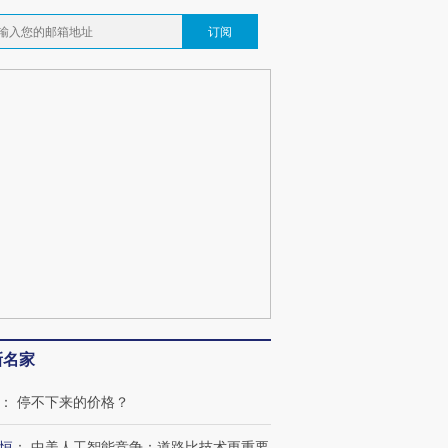
订阅
新名家
：
停不下来的价格？
恒
：
中美人工智能竞争：道路比技术更重要