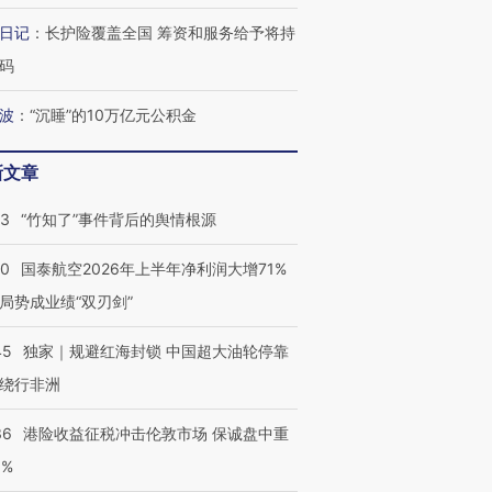
跨国走私7万
视线｜HY
日记
：
长护险覆盖全国 筹资和服务给予将持
检体内含3种
泽连斯基密集出访美英 索
秘鲁纳斯卡观光飞机坠毁
术：是什
码
要防空导弹“救急”
13人遇难
心“花钱找
波
：
“沉睡”的10万亿元公积金
新文章
最热百城独占
视线｜不考竞赛的王虹、
何熬过48°C
38岁梅西上演帽子戏法
围棋失利的邓煜 两位菲尔
习近平抵
13
“竹知了”事件背后的舆情根源
阿根廷3-0阿尔及利亚
兹奖得主的“非天才”拼图
再访朝鲜
10
国泰航空2026年上半年净利润大增71%
局势成业绩“双刃剑”
45
独家｜规避红海封锁 中国超大油轮停靠
绕行非洲
36
港险收益征税冲击伦敦市场 保诚盘中重
3%