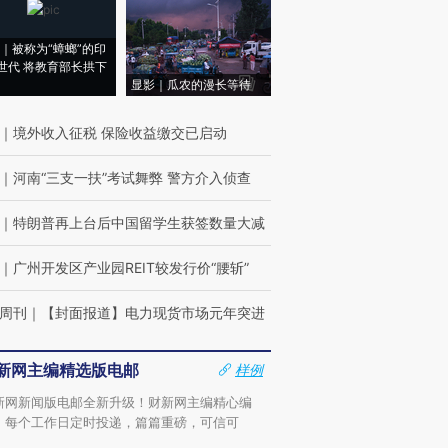
｜被称为“蟑螂”的印
世代 将教育部长拱下
显影｜瓜农的漫长等待
｜
境外收入征税 保险收益缴交已启动
｜
河南“三支一扶”考试舞弊 警方介入侦查
｜
特朗普再上台后中国留学生获签数量大减
｜
广州开发区产业园REIT较发行价“腰斩”
周刊
｜
【封面报道】电力现货市场元年突进
新网主编精选版电邮
样例
新网新闻版电邮全新升级！财新网主编精心编
，每个工作日定时投递，篇篇重磅，可信可
。