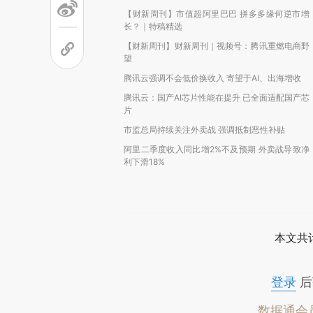
【财新周刊】市值超阿里巴巴 拼多多缘何逆市增
长？｜特稿精选
【财新周刊】财新周刊｜视频号：腾讯重燃电商野
望
腾讯云强调不会低价换收入 寄望于AI、出海增收
腾讯云：国产AI芯片性能在提升 已全面适配国产芯
片
市监总局持续关注外卖战 强调抵制恶性补贴
阿里二季度收入同比增2%不及预期 外卖战导致净
利下滑18%
本文共计
登录
后
数据通会