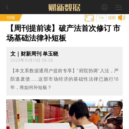
特报
试听
T中
【周刊提前读】破产法首次修订 市
场基础法律补短板
文｜财新周刊 单玉晓
2025年10月11日 08:36
【本文系数据通用户提前专享】“府院协调”入法，严
防逃废债……这部市场经济的基础性法律已施行18
年，将如何补短板？
原图