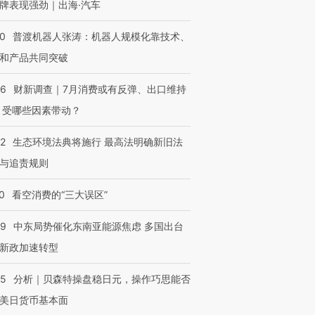
牌表现强劲｜出海·汽车
00
普渡机器人张涛：机器人规模化靠技术、
和产品共同突破
56
财新调查｜7月消费或有反弹、出口维持
 受哪些因素带动？
42
生态环境法典将施行 最高法明确新旧法
与追责规则
0
看空消费的“三大误区”
59
中东局势催化东南亚能源焦虑 多国出台
新政加速转型
05
分析｜贝森特操盘稳日元，操作巧思能否
美日货币基本面