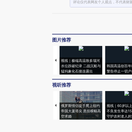
评论仅代表网友个人观点，不代表财
图片推荐
视线｜极端高温致多瑙河
水位跌破纪录 二战沉船与
韩国高温创百年
猛犸象化石接连露出
警告停止一切户
视听推荐
俄罗斯情侣徒手爬上纽约
视线｜60岁以
帝国大厦塔尖 悬挂横幅高
不良发生率达15.
空求婚
守护农村老人的“