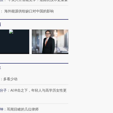
：
海外能源供给缺口对中国的影响
频
OX的吸金
马航飞行员跨国走私7万
视线｜被称为“蟑螂”的印
让中产们甘
粒摇头丸 尿检体内含3种
度Z世代 用街头抗争将教
秘鲁纳斯
”？
毒品
育部长拱下台
13人遇难
客
：
多看少动
分子
：
AI冲击之下，年轻人与高学历女性更
最热百城独占
视线｜不考竞赛的王虹、
何熬过48°C
38岁梅西上演帽子戏法
围棋失利的邓煜 两位菲尔
习近平抵
阿根廷3-0阿尔及利亚
兹奖得主的“非天才”拼图
再访朝鲜
坤
：
耳闻目睹的几位律师