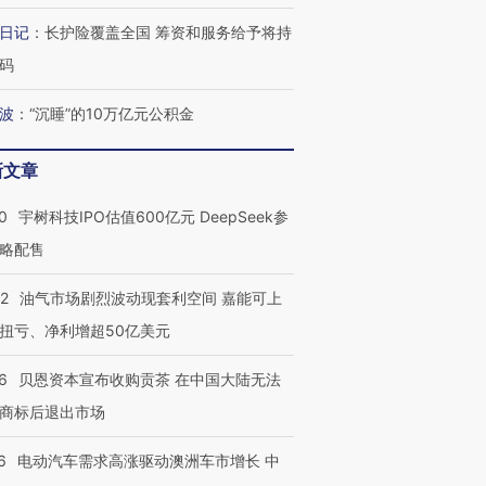
日记
：
长护险覆盖全国 筹资和服务给予将持
码
波
：
“沉睡”的10万亿元公积金
新文章
0
宇树科技IPO估值600亿元 DeepSeek参
略配售
22
油气市场剧烈波动现套利空间 嘉能可上
扭亏、净利增超50亿美元
6
贝恩资本宣布收购贡茶 在中国大陆无法
商标后退出市场
6
电动汽车需求高涨驱动澳洲车市增长 中