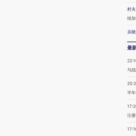
村夫
续加
吴晓
最
22:1
与战
20:
半年
17:2
注册
17:1