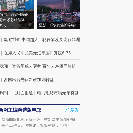
宜昌局部短时降雨
8毫米 紧急转移近
00人
显影｜瓜农的漫长等待
｜
规避封锁 中国超大油轮停靠埃及绕行非洲
｜
在岸人民币兑美元汇率连日升破6.75
我闻
｜
资管掌舵人更替 百年人寿僵局何解
｜
多国出台光伏新政加速转型
周刊
｜
【封面报道】电力现货市场元年突进
新网主编精选版电邮
样例
新网新闻版电邮全新升级！财新网主编精心编
，每个工作日定时投递，篇篇重磅，可信可
。