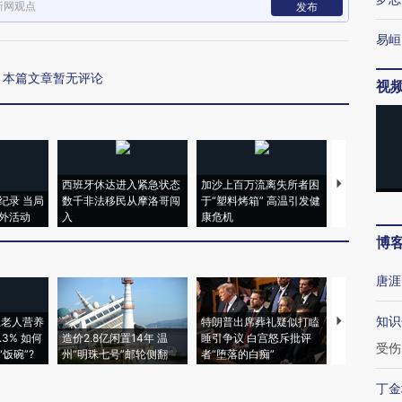
新网观点
发布
易峘
本篇文章暂无评论
视
西班牙休达进入紧急状态
加沙上百万流离失所者困
视线｜HYR
纪录 当局
数千非法移民从摩洛哥闯
于“塑料烤箱” 高温引发健
术：是什么
外活动
入
康危机
心“花钱找虐
博
唐涯
知识
上老人营养
特朗普出席葬礼疑似打瞌
视线｜全球
3% 如何
造价2.8亿闲置14年 温
睡引争议 白宫怒斥批评
97个 印度如
受伤
饭碗”?
州“明珠七号”邮轮侧翻
者“堕落的白痴”
的夏天
丁金