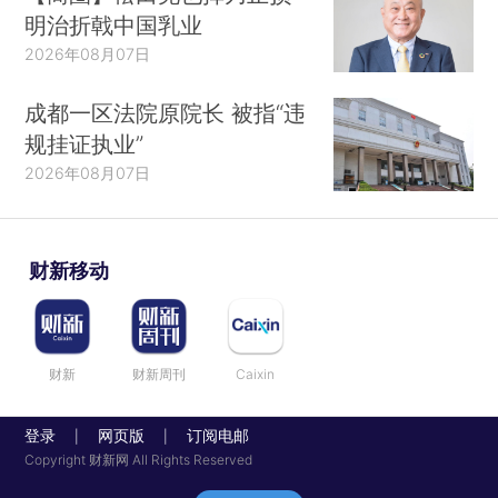
明治折戟中国乳业
2026年08月07日
成都一区法院原院长 被指“违
规挂证执业”
2026年08月07日
财新移动
财新
财新周刊
Caixin
登录
网页版
订阅电邮
|
|
Copyright 财新网 All Rights Reserved