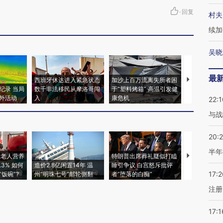
·
回复
村夫
续加
吴晓
最
西班牙休达进入紧急状态
加沙上百万流离失所者困
视线｜HYR
纪录 当局
数千非法移民从摩洛哥闯
于“塑料烤箱” 高温引发健
术：是什么
外活动
入
康危机
心“花钱找虐
22:1
与战
20:
半年
上老人营养
特朗普出席葬礼疑似打瞌
视线｜全球
3% 如何
造价2.8亿闲置14年 温
睡引争议 白宫怒斥批评
97个 印度如
17:2
饭碗”?
州“明珠七号”邮轮侧翻
者“堕落的白痴”
的夏天
注册
17:1