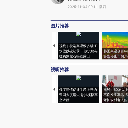
2025-11-04 09:11 · 陕西
图片推荐
视线｜极端高温致多瑙河
水位跌破纪录 二战沉船与
韩国高温创百年
猛犸象化石接连露出
警告停止一切户
视听推荐
俄罗斯情侣徒手爬上纽约
视线｜60岁以
帝国大厦塔尖 悬挂横幅高
不良发生率达15.
空求婚
守护农村老人的“