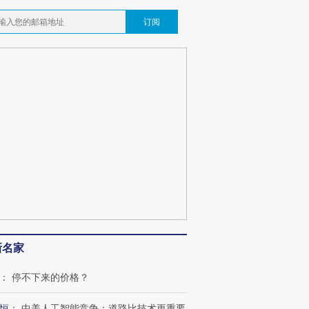
订阅
新名家
：
停不下来的价格？
恒
：
中美人工智能竞争：道路比技术更重要