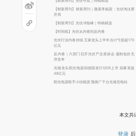
【财新周刊】光伏寻底｜特稿精选
【财新周刊】财新周刊｜隆基李振国：光伏淘汰赛
开局
【财新周刊】光伏冲险峰｜特稿精选
【时间线】光伏从内卷到反内卷
光伏行业内卷持续 五家龙头上半年合计亏损超170
亿元
反内卷｜六部门召开光伏产业座谈会 遏制低价无
序竞争
光储龙头阳光电源拟德国发行GDR上市 拟募资超
48亿元
阳光电源联手小桔能源 预推广千台光储充电站
本文共计
登录
后