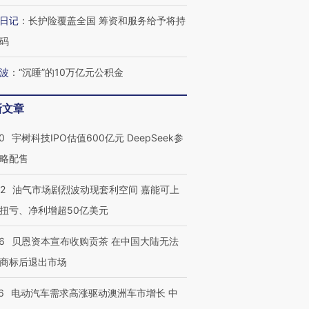
日记
：
长护险覆盖全国 筹资和服务给予将持
码
波
：
“沉睡”的10万亿元公积金
新文章
OX的吸金
马航飞行员跨国走私7万
视线｜被称为“蟑螂”的印
让中产们甘
粒摇头丸 尿检体内含3种
度Z世代 用街头抗争将教
秘鲁纳斯
”？
毒品
育部长拱下台
13人遇难
0
宇树科技IPO估值600亿元 DeepSeek参
略配售
22
油气市场剧烈波动现套利空间 嘉能可上
扭亏、净利增超50亿美元
最热百城独占
视线｜不考竞赛的王虹、
何熬过48°C
38岁梅西上演帽子戏法
围棋失利的邓煜 两位菲尔
习近平抵
6
贝恩资本宣布收购贡茶 在中国大陆无法
阿根廷3-0阿尔及利亚
兹奖得主的“非天才”拼图
再访朝鲜
商标后退出市场
6
电动汽车需求高涨驱动澳洲车市增长 中