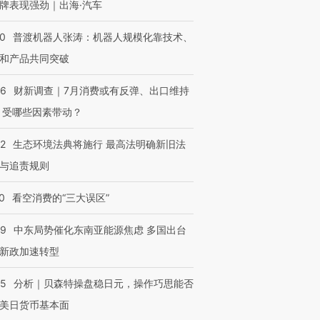
牌表现强劲｜出海·汽车
00
普渡机器人张涛：机器人规模化靠技术、
和产品共同突破
56
财新调查｜7月消费或有反弹、出口维持
 受哪些因素带动？
42
生态环境法典将施行 最高法明确新旧法
与追责规则
0
看空消费的“三大误区”
59
中东局势催化东南亚能源焦虑 多国出台
新政加速转型
05
分析｜贝森特操盘稳日元，操作巧思能否
美日货币基本面