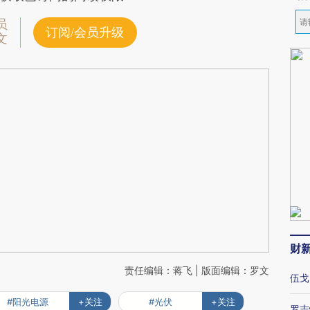
员
订阅/会员升级
文
财
责任编辑：蒋飞 | 版面编辑：罗文
伍戈
#阳光电源
+关注
#光伏
+关注
罗志