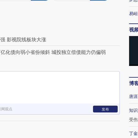
易峘
视
强 影视院线板块大涨
万亿化债向弱小省份倾斜 城投独立偿债能力仍偏弱
博
唐涯
新网观点
发布
知识
受伤
丁金