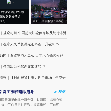
宜昌局部短时降雨
8毫米 紧急转移近
00人
显影｜瓜农的漫长等待
｜
规避封锁 中国超大油轮停靠埃及绕行非洲
｜
在岸人民币兑美元汇率连日升破6.75
我闻
｜
资管掌舵人更替 百年人寿僵局何解
｜
多国出台光伏新政加速转型
周刊
｜
【封面报道】电力现货市场元年突进
新网主编精选版电邮
样例
新网新闻版电邮全新升级！财新网主编精心编
，每个工作日定时投递，篇篇重磅，可信可
。