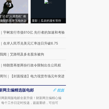
侵”还是“人道危机” 难
撕裂西班牙飞地休达
显影｜瓜农的漫长等待
｜
宇树发行市值610亿 先行者的加速和考验
｜
在岸人民币兑美元汇率连日升破6.75
我闻
｜
艾路明及多名股东被拘
｜
特朗普再签两份行政令限制出生公民权
周刊
｜
【封面报道】电力现货市场元年突进
新网主编精选版电邮
样例
新网新闻版电邮全新升级！财新网主编精心编
，每个工作日定时投递，篇篇重磅，可信可
。