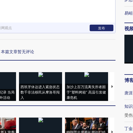
易峘
新网观点
视
发布
本篇文章暂无评论
博
西班牙休达进入紧急状态
加沙上百万流离失所者困
视线｜HYR
纪录 当局
数千非法移民从摩洛哥闯
于“塑料烤箱” 高温引发健
术：是什么
唐涯
外活动
入
康危机
心“花钱找虐
知识
受伤
丁金
上老人营养
特朗普出席葬礼疑似打瞌
视线｜全球