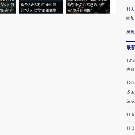
3% 如何
造价2.8亿闲置14年 温
睡引争议 白宫怒斥批评
97个 印度如
村夫
饭碗”?
州“明珠七号”邮轮侧翻
者“堕落的白痴”
的夏天
续加
吴晓
最
13:
央政
12:1
多国
达成
11:5
11:3