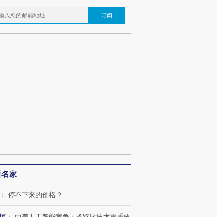
订阅
新名家
：
停不下来的价格？
恒
：
中美人工智能竞争：道路比技术更重要