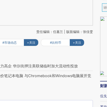
责任编辑：任蕙兰 | 版面编辑：张佳雯
#市场动态
+关注
#比特币
+关注
力高企 华尔街押注美联储临时加大流动性投放
记本电脑 与Chromebook和Windows电脑展开竞
财
伍戈
罗志