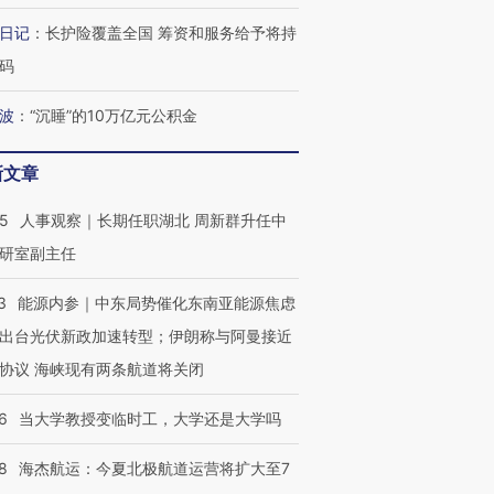
何熬过48°C
38岁梅西上演帽子戏法
围棋失利的邓煜 两位菲尔
习近平抵
日记
：
长护险覆盖全国 筹资和服务给予将持
阿根廷3-0阿尔及利亚
兹奖得主的“非天才”拼图
再访朝鲜
码
波
：
“沉睡”的10万亿元公积金
新文章
25
人事观察｜长期任职湖北 周新群升任中
研室副主任
3
能源内参｜中东局势催化东南亚能源焦虑
出台光伏新政加速转型；伊朗称与阿曼接近
协议 海峡现有两条航道将关闭
6
当大学教授变临时工，大学还是大学吗
8
海杰航运：今夏北极航道运营将扩大至7