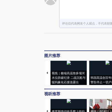
评论仅代表网友个人观点，不代表财
图片推荐
视线｜极端高温致多瑙河
水位跌破纪录 二战沉船与
韩国高温创百年
猛犸象化石接连露出
警告停止一切户
视听推荐
俄罗斯情侣徒手爬上纽约
视线｜60岁以