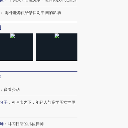
：
海外能源供给缺口对中国的影响
频
客
OX的吸金
马航飞行员跨国走私7万
视线｜被称为“蟑螂”的印
让中产们甘
粒摇头丸 尿检体内含3种
度Z世代 用街头抗争将教
秘鲁纳斯
：
多看少动
”？
毒品
育部长拱下台
13人遇难
分子
：
AI冲击之下，年轻人与高学历女性更
坤
：
耳闻目睹的几位律师
最热百城独占
视线｜不考竞赛的王虹、