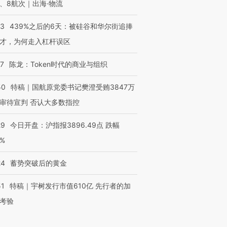
、8航次｜出海·物流
53
439%之后的6天：被硅谷和华尔街追捧
才，为何走入杠杆误区
07
陈龙：Token时代的商业与组织
50
特稿｜国航原党委书记樊澄受贿3847万
审待宣判 否认大多数指控
29
今日开盘：沪指报3896.49点 跌幅
0%
24
蓄势突破后的黄金
51
特稿｜宇树发行市值610亿 先行者的加
考验