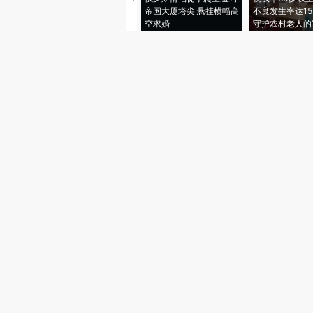
帝国大厦塔尖 悬挂横幅高
不良发生率达15.
空求婚
守护农村老人的“