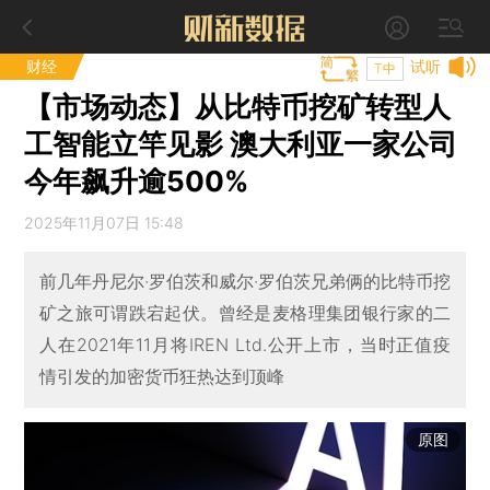
财经
试听
T中
【市场动态】从比特币挖矿转型人
工智能立竿见影 澳大利亚一家公司
今年飙升逾500%
2025年11月07日 15:48
前几年丹尼尔·罗伯茨和威尔·罗伯茨兄弟俩的比特币挖
矿之旅可谓跌宕起伏。曾经是麦格理集团银行家的二
人在2021年11月将IREN Ltd.公开上市，当时正值疫
情引发的加密货币狂热达到顶峰
原图