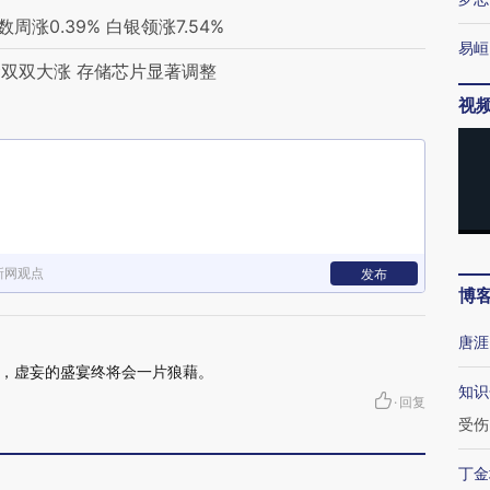
涨0.39% 白银领涨7.54%
易峘
双双大涨 存储芯片显著调整
视
新网观点
发布
博
唐涯
，虚妄的盛宴终将会一片狼藉。
知识
·
回复
受伤
丁金