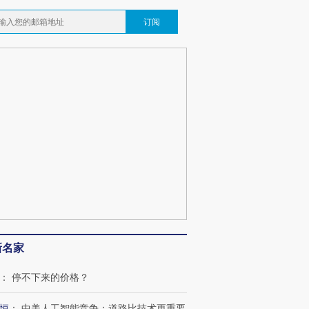
订阅
新名家
：
停不下来的价格？
恒
：
中美人工智能竞争：道路比技术更重要