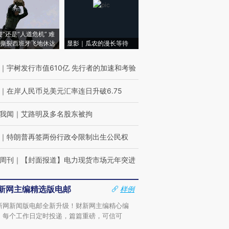
侵”还是“人道危机” 难
撕裂西班牙飞地休达
显影｜瓜农的漫长等待
｜
宇树发行市值610亿 先行者的加速和考验
｜
在岸人民币兑美元汇率连日升破6.75
我闻
｜
艾路明及多名股东被拘
｜
特朗普再签两份行政令限制出生公民权
周刊
｜
【封面报道】电力现货市场元年突进
新网主编精选版电邮
样例
新网新闻版电邮全新升级！财新网主编精心编
，每个工作日定时投递，篇篇重磅，可信可
。