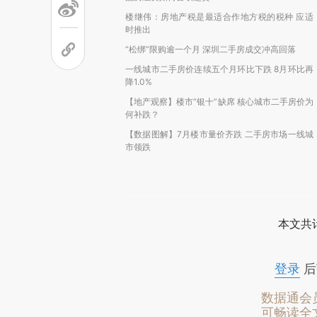
楼继伟：房地产税是最适合作地方税的税种 应适
时推出
“松绑”限购逾一个月 深圳二手房成交冲高回落
一线城市二手房价连续五个月环比下跌 8月环比再
降1.0%
【地产观察】楼市“银十”缺席 核心城市二手房价为
何补跌？
【数据图解】7月楼市量价齐跌 二手房市场一线城
市领跌
本文共计
登录
后
数据通会
可畅读全