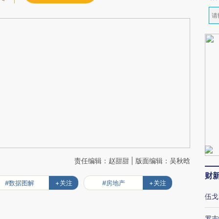
责任编辑：赵甜甜 | 版面编辑：吴秋晗
财
#数据图解
+关注
#房地产
+关注
伍戈
罗志