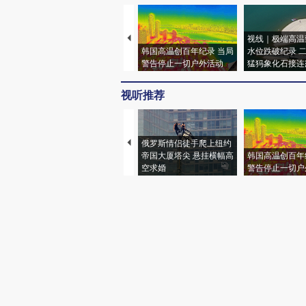
视线｜极端高温
韩国高温创百年纪录 当局
水位跌破纪录 
警告停止一切户外活动
猛犸象化石接连
视听推荐
俄罗斯情侣徒手爬上纽约
帝国大厦塔尖 悬挂横幅高
韩国高温创百年
空求婚
警告停止一切户