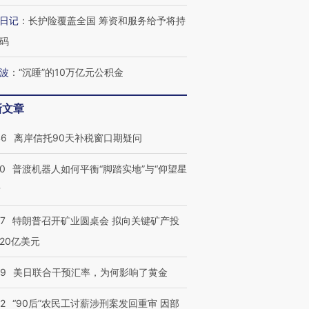
日记
：
长护险覆盖全国 筹资和服务给予将持
跨国走私7万
视线｜被称为“蟑螂”的印
视线｜“入侵”还是“人道危
码
检体内含3种
度Z世代 用街头抗争将教
机”？难民潮撕裂西班牙
秘鲁纳斯
育部长拱下台
飞地休达
13人遇难
波
：
“沉睡”的10万亿元公积金
新文章
46
离岸信托90天补税窗口期疑问
葬礼疑似打瞌
视线｜极端高温致多瑙河
视线｜不
宫怒斥批评
38岁梅西上演帽子戏法
水位跌破纪录 二战沉船与
围棋失利
00
普渡机器人如何平衡“脚踏实地”与“仰望星
痴”
阿根廷3-0阿尔及利亚
猛犸象化石接连露出
兹奖得主
？
57
特朗普召开矿业圆桌会 拟向关键矿产投
20亿美元
09
美日联合干预汇率，为何影响了黄金
32
“90后”农民工讨薪涉刑案发回重审 因部