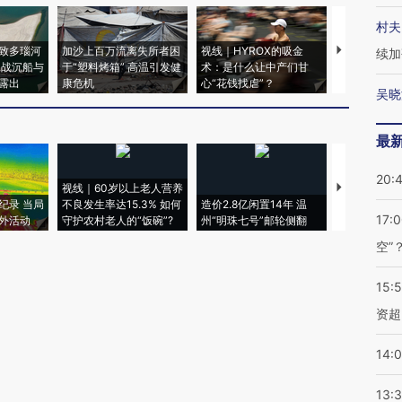
村夫
致多瑙河
加沙上百万流离失所者困
视线｜HYROX的吸金
马航飞行员
续加
二战沉船与
于“塑料烤箱” 高温引发健
术：是什么让中产们甘
粒摇头丸 尿
露出
康危机
心“花钱找虐”？
毒品
吴晓
最
20:
视线｜60岁以上老人营养
特朗普出席
纪录 当局
不良发生率达15.3% 如何
造价2.8亿闲置14年 温
睡引争议 白
17:
外活动
守护农村老人的“饭碗”?
州“明珠七号”邮轮侧翻
者“堕落的白
空”
15:
资超
14:
13: