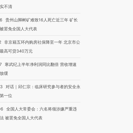
实不清
36
贵州山脚树矿难致16人死亡近三年 矿长
被罢免全国人大代表
2
非京籍五环内购房社保降至一年 北京市公
最高可贷340万元
7
寒武纪上半年净利润同比翻倍 营收增速
放缓
53
对话｜邱仁宗：临床研究参与者的安全永
第一位
06
全国人大常委会：六名将领涉嫌严重违
法 被罢免全国人大代表