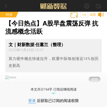
特报
试听
T中
【今日热点】A股早盘震荡反弹 抗
流感概念活跃
文｜财新数据 任蕙兰（整理）
2025年11月26日 13:07
算力硬件概念快速拉升，权重中际旭创涨近14%创历
史新高
原图
图：视觉中国
本文共计744字 订阅后继续阅读
登录
后获取已订阅的阅读权限