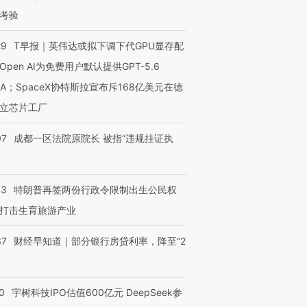
考验
29
T早报｜英伟达或拟下调下代GPU显存配
Open AI为免费用户默认提供GPT-5.6
NA；SpaceX协特斯拉宣布斥168亿美元在德
立芯片工厂
07
成都一区法院原院长 被指“违规挂证执
43
特朗普再签两份行政令限制出生公民权
打击生育旅游产业
37
财经早知道｜部分银行房贷利率，降至“2
0
宇树科技IPO估值600亿元 DeepSeek参