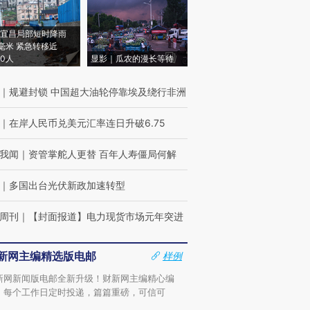
宜昌局部短时降雨
8毫米 紧急转移近
00人
显影｜瓜农的漫长等待
｜
规避封锁 中国超大油轮停靠埃及绕行非洲
｜
在岸人民币兑美元汇率连日升破6.75
我闻
｜
资管掌舵人更替 百年人寿僵局何解
｜
多国出台光伏新政加速转型
周刊
｜
【封面报道】电力现货市场元年突进
新网主编精选版电邮
样例
新网新闻版电邮全新升级！财新网主编精心编
，每个工作日定时投递，篇篇重磅，可信可
。