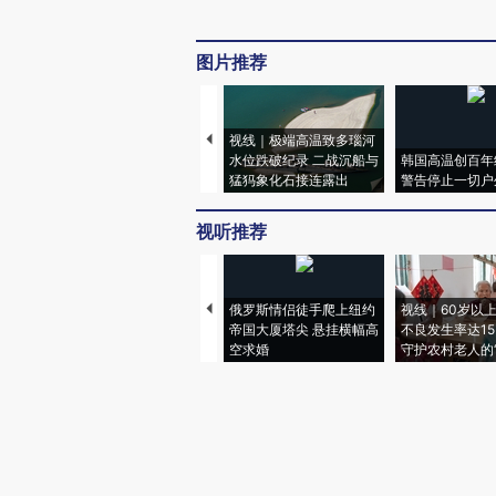
图片推荐
视线｜极端高温致多瑙河
水位跌破纪录 二战沉船与
韩国高温创百年
猛犸象化石接连露出
警告停止一切户
视听推荐
俄罗斯情侣徒手爬上纽约
视线｜60岁以
帝国大厦塔尖 悬挂横幅高
不良发生率达15.
空求婚
守护农村老人的“