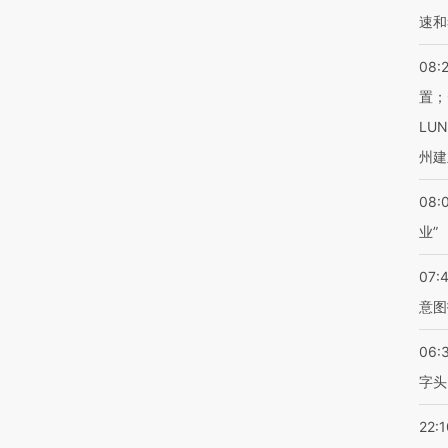
速和
08:
置；
LU
州建
08:
业”
07:
意图
06:
字头
22:1