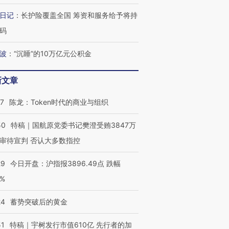
日记
：
长护险覆盖全国 筹资和服务给予将持
码
波
：
“沉睡”的10万亿元公积金
OX的吸金
马航飞行员跨国走私7万
视线｜被称为“蟑螂”的印
让中产们甘
粒摇头丸 尿检体内含3种
度Z世代 用街头抗争将教
秘鲁纳斯
新文章
”？
毒品
育部长拱下台
13人遇难
07
陈龙：Token时代的商业与组织
50
特稿｜国航原党委书记樊澄受贿3847万
审待宣判 否认大多数指控
最热百城独占
视线｜不考竞赛的王虹、
何熬过48°C
38岁梅西上演帽子戏法
围棋失利的邓煜 两位菲尔
习近平抵
阿根廷3-0阿尔及利亚
兹奖得主的“非天才”拼图
再访朝鲜
29
今日开盘：沪指报3896.49点 跌幅
0%
24
蓄势突破后的黄金
51
特稿｜宇树发行市值610亿 先行者的加