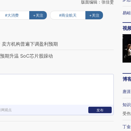
版面编辑：张佳雯
易峘
#大消费
+关注
#商业航天
+关注
视
 卖方机构普遍下调盈利预期
预期升温 SoC芯片股躁动
博
唐涯
知识
新网观点
发布
受伤
丁金