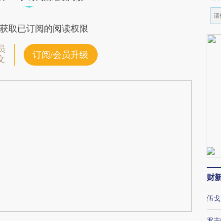
获取已订阅的阅读权限
员
订阅/会员升级
文
财
伍戈
罗志