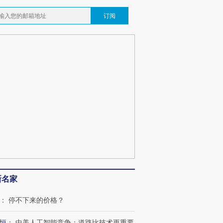
订阅
新名家
：
停不下来的价格？
恒
：
中美人工智能竞争：道路比技术更重要