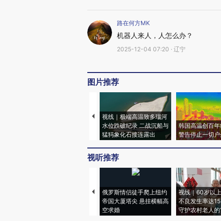
路在何方MK
机器人来人，人怎么办？
2025-12-04 07:20 · 辽宁
图片推荐
视线｜极端高温致多瑙河
水位跌破纪录 二战沉船与
韩国高温创百年
猛犸象化石接连露出
警告停止一切户
视听推荐
俄罗斯情侣徒手爬上纽约
视线｜60岁以
帝国大厦塔尖 悬挂横幅高
不良发生率达15.
空求婚
守护农村老人的“