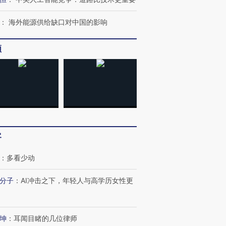
：
海外能源供给缺口对中国的影响
频
客
：
多看少动
分子
：
AI冲击之下，年轻人与高学历女性更
坤
：
耳闻目睹的几位律师