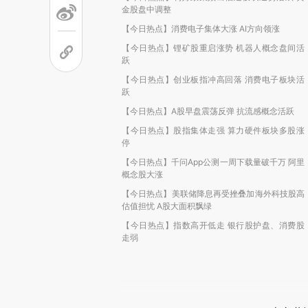
金股盘中调整
【今日热点】消费电子集体大涨 AI方向领涨
【今日热点】锂矿股重启涨势 机器人概念盘间活
跃
【今日热点】创业板指冲高回落 消费电子板块活
跃
【今日热点】A股早盘震荡反弹 抗流感概念活跃
【今日热点】股指集体走强 算力硬件板块多股涨
停
【今日热点】千问App公测一周下载量破千万 阿里
概念股大涨
【今日热点】美联储降息再受挫叠加海外科技股高
估值担忧 A股大面积飘绿
【今日热点】指数高开低走 银行股护盘、消费股
走弱