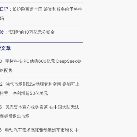
日记
：
长护险覆盖全国 筹资和服务给予将持
码
波
：
“沉睡”的10万亿元公积金
新文章
0
宇树科技IPO估值600亿元 DeepSeek参
略配售
OX的吸金
马航飞行员跨国走私7万
视线｜被称为“蟑螂”的印
让中产们甘
粒摇头丸 尿检体内含3种
度Z世代 用街头抗争将教
秘鲁纳斯
”？
毒品
育部长拱下台
13人遇难
22
油气市场剧烈波动现套利空间 嘉能可上
扭亏、净利增超50亿美元
6
贝恩资本宣布收购贡茶 在中国大陆无法
商标后退出市场
最热百城独占
视线｜不考竞赛的王虹、
何熬过48°C
38岁梅西上演帽子戏法
围棋失利的邓煜 两位菲尔
习近平抵
6
电动汽车需求高涨驱动澳洲车市增长 中
阿根廷3-0阿尔及利亚
兹奖得主的“非天才”拼图
再访朝鲜