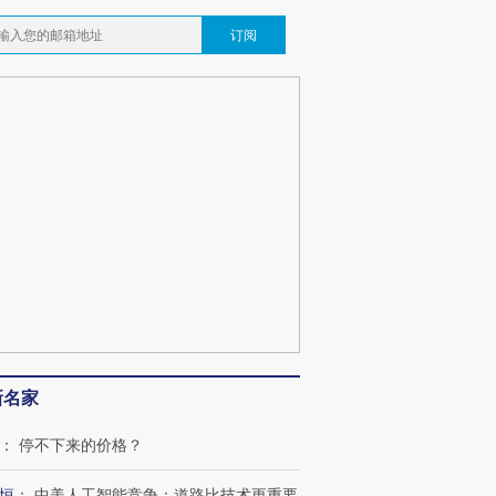
订阅
新名家
：
停不下来的价格？
恒
：
中美人工智能竞争：道路比技术更重要