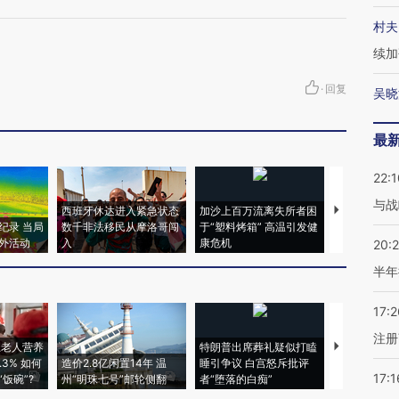
村夫
续加
·
回复
吴晓
最
22:1
与战
西班牙休达进入紧急状态
加沙上百万流离失所者困
视线｜HYR
纪录 当局
数千非法移民从摩洛哥闯
于“塑料烤箱” 高温引发健
术：是什么
外活动
入
康危机
心“花钱找虐
20:
半年
17:2
注册
上老人营养
特朗普出席葬礼疑似打瞌
视线｜全球
3% 如何
造价2.8亿闲置14年 温
睡引争议 白宫怒斥批评
97个 印度如
17:1
饭碗”?
州“明珠七号”邮轮侧翻
者“堕落的白痴”
的夏天