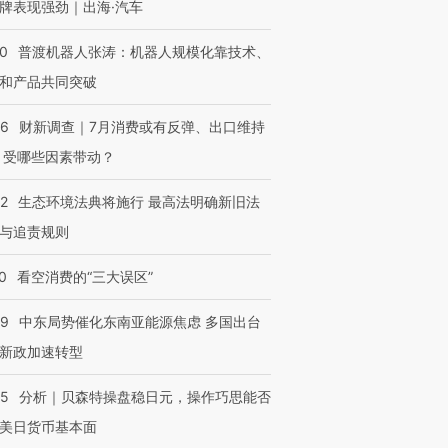
牌表现强劲｜出海·汽车
00
普渡机器人张涛：机器人规模化靠技术、
和产品共同突破
56
财新调查｜7月消费或有反弹、出口维持
 受哪些因素带动？
42
生态环境法典将施行 最高法明确新旧法
与追责规则
0
看空消费的“三大误区”
59
中东局势催化东南亚能源焦虑 多国出台
新政加速转型
05
分析｜贝森特操盘稳日元，操作巧思能否
美日货币基本面