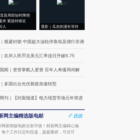
宜昌局部短时降雨
8毫米 紧急转移近
00人
显影｜瓜农的漫长等待
｜
规避封锁 中国超大油轮停靠埃及绕行非洲
｜
在岸人民币兑美元汇率连日升破6.75
我闻
｜
资管掌舵人更替 百年人寿僵局何解
｜
多国出台光伏新政加速转型
周刊
｜
【封面报道】电力现货市场元年突进
新网主编精选版电邮
样例
新网新闻版电邮全新升级！财新网主编精心编
，每个工作日定时投递，篇篇重磅，可信可
。