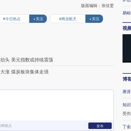
版面编辑：张佳雯
易峘
#今日热点
+关注
#商业航天
+关注
视
抬头 美元指数或持续震荡
大涨 煤炭板块集体走强
博
唐涯
知识
受伤
新网观点
发布
丁金