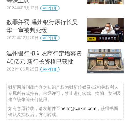
等获上调
2024年08月12日
APP打开
数罪并罚 温州银行原行长吴
华一审被判死缓
2022年12月29日
APP打开
温州银行拟向农商行定增募资
40亿元 新行长资格已获批
2021年06月25日
APP打开
财新网所刊载内容之知识产权为财新传媒及/或相关权利人
专属所有或持有。未经许可，禁止进行转载、摘编、复制及
建立镜像等任何使用。
如有意愿转载，请发邮件至
hello@caixin.com
，获得书面
确认及授权后，方可转载。