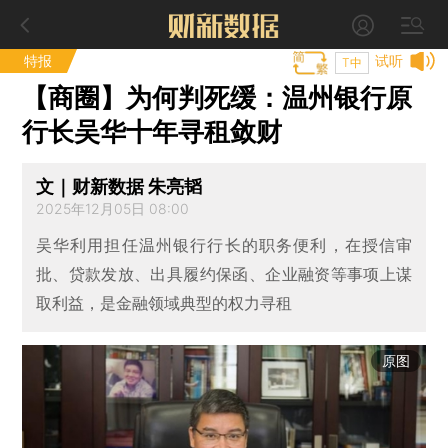
特报
试听
T中
【商圈】为何判死缓：温州银行原
行长吴华十年寻租敛财
文｜财新数据 朱亮韬
2025年12月05日 08:00
吴华利用担任温州银行行长的职务便利，在授信审
批、贷款发放、出具履约保函、企业融资等事项上谋
取利益，是金融领域典型的权力寻租
原图