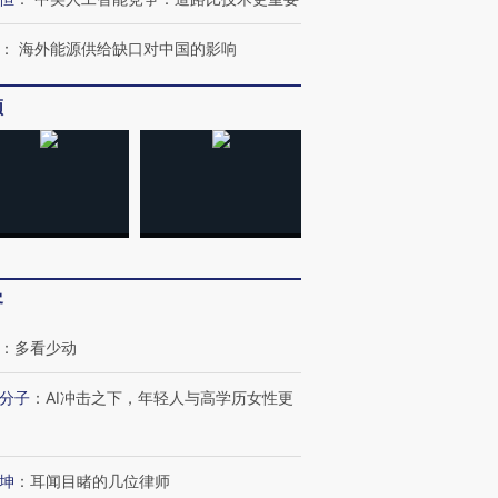
：
海外能源供给缺口对中国的影响
频
客
：
多看少动
分子
：
AI冲击之下，年轻人与高学历女性更
坤
：
耳闻目睹的几位律师