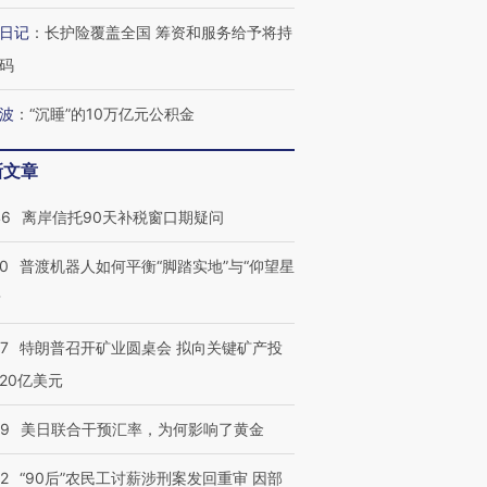
日记
：
长护险覆盖全国 筹资和服务给予将持
码
波
：
“沉睡”的10万亿元公积金
跨国走私7万
视线｜被称为“蟑螂”的印
视线｜“入侵”还是“人道危
检体内含3种
度Z世代 用街头抗争将教
机”？难民潮撕裂西班牙
秘鲁纳斯
新文章
育部长拱下台
飞地休达
13人遇难
46
离岸信托90天补税窗口期疑问
00
普渡机器人如何平衡“脚踏实地”与“仰望星
？
葬礼疑似打瞌
视线｜极端高温致多瑙河
视线｜不
宫怒斥批评
38岁梅西上演帽子戏法
水位跌破纪录 二战沉船与
围棋失利
57
特朗普召开矿业圆桌会 拟向关键矿产投
痴”
阿根廷3-0阿尔及利亚
猛犸象化石接连露出
兹奖得主
20亿美元
09
美日联合干预汇率，为何影响了黄金
32
“90后”农民工讨薪涉刑案发回重审 因部