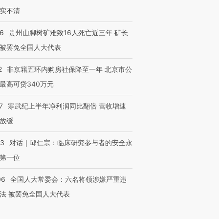
实不清
36
贵州山脚树矿难致16人死亡近三年 矿长
被罢免全国人大代表
2
非京籍五环内购房社保降至一年 北京市公
最高可贷340万元
7
寒武纪上半年净利润同比翻倍 营收增速
放缓
53
对话｜邱仁宗：临床研究参与者的安全永
第一位
06
全国人大常委会：六名将领涉嫌严重违
法 被罢免全国人大代表