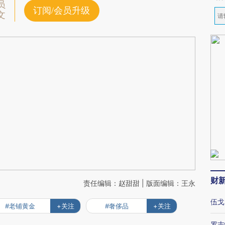
员
订阅/会员升级
文
财
责任编辑：赵甜甜 | 版面编辑：王永
伍戈
#老铺黄金
+关注
#奢侈品
+关注
罗志