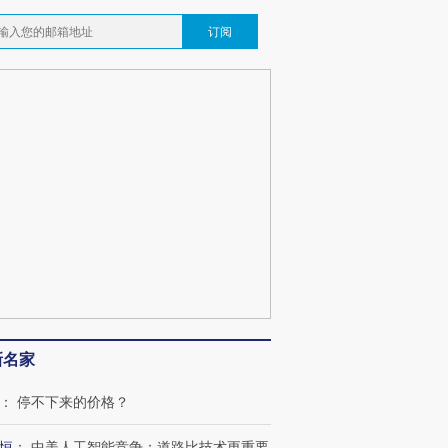
订阅
新名家
：
停不下来的价格？
恒
：
中美人工智能竞争：道路比技术更重要