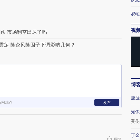
易峘
视
跌 市场利空出尽了吗
震荡 险企风险因子下调影响几何？
博
唐涯
新网观点
发布
知识
受伤
丁金
·
回复