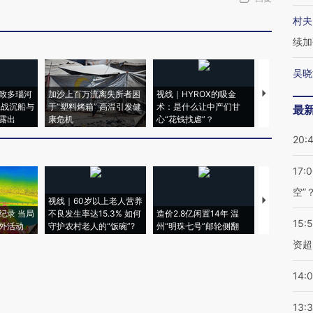
村夫
续加
吴晓
致多瑙河
加沙上百万流离失所者困
视线｜HYROX的吸金
马航飞行员
二战沉船与
于“塑料烤箱” 高温引发健
术：是什么让中产们甘
粒摇头丸 尿
最
露出
康危机
心“花钱找虐”？
毒品
20:
17:
空”
视线｜60岁以上老人营养
特朗普出席
纪录 当局
不良发生率达15.3% 如何
造价2.8亿闲置14年 温
睡引争议 白
15:
外活动
守护农村老人的“饭碗”?
州“明珠七号”邮轮侧翻
者“堕落的白
资超
14:
13: