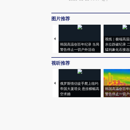
图片推荐
视线｜极端高温
韩国高温创百年纪录 当局
水位跌破纪录 
警告停止一切户外活动
猛犸象化石接连
视听推荐
俄罗斯情侣徒手爬上纽约
帝国大厦塔尖 悬挂横幅高
韩国高温创百年
空求婚
警告停止一切户