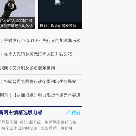
侵”还是“人道危机” 难
撕裂西班牙飞地休达
显影｜瓜农的漫长等待
｜
宇树发行市值610亿 先行者的加速和考验
｜
在岸人民币兑美元汇率连日升破6.75
我闻
｜
艾路明及多名股东被拘
｜
特朗普再签两份行政令限制出生公民权
周刊
｜
【封面报道】电力现货市场元年突进
新网主编精选版电邮
样例
新网新闻版电邮全新升级！财新网主编精心编
，每个工作日定时投递，篇篇重磅，可信可
。