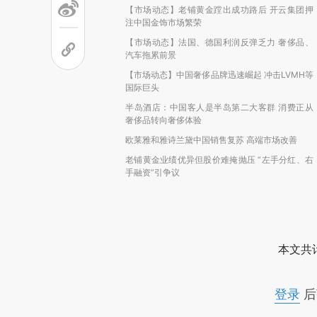
【市场动态】老铺黄金蹚出成功路后 开云集团押
注中国金饰市场繁荣
【市场动态】法国、德国利润反弹乏力 奢侈品、
汽车拖累前景
【市场动态】中国奢侈品牌迅速崛起 冲击LVMH等
国际巨头
半岛酒店：中国客人是半岛第二大客群 消费正从
奢侈品转向奢侈体验
欧莱雅和雅诗兰黛中国销售复苏 高端市场改善
老铺黄金业绩优异但股价难掩抛压 “左手分红、右
手融资”引争议
本文共计
登录
后