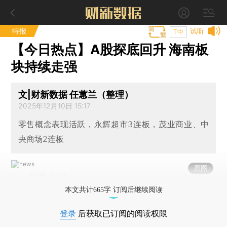
特报
试听
T中
【今日热点】A股探底回升 海南板
块持续走强
文|财新数据 任蕙兰（整理）
2025年12月10日 15:17
零售概念表现活跃，永辉超市3连板，茂业商业、中
央商场2连板
原图
图：视觉中国
本文共计665字 订阅后继续阅读
登录
后获取已订阅的阅读权限