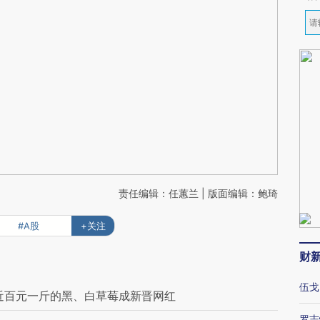
责任编辑：任蕙兰 | 版面编辑：鲍琦
#A股
+关注
财
伍戈
近百元一斤的黑、白草莓成新晋网红
罗志