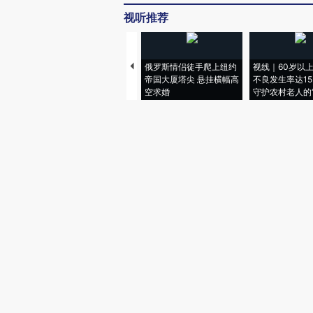
视听推荐
俄罗斯情侣徒手爬上纽约
视线｜60岁以
帝国大厦塔尖 悬挂横幅高
不良发生率达15.
空求婚
守护农村老人的“