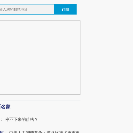
订阅
新名家
：
停不下来的价格？
恒
：
中美人工智能竞争：道路比技术更重要