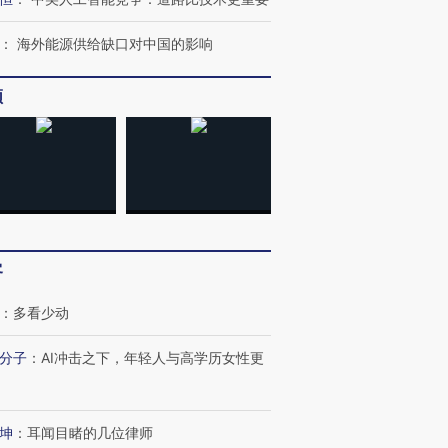
：
海外能源供给缺口对中国的影响
频
客
：
多看少动
分子
：
AI冲击之下，年轻人与高学历女性更
OX的吸金
马航飞行员跨国走私7万
视线｜被称为“蟑螂”的印
让中产们甘
粒摇头丸 尿检体内含3种
度Z世代 用街头抗争将教
秘鲁纳斯
”？
毒品
育部长拱下台
13人遇难
坤
：
耳闻目睹的几位律师