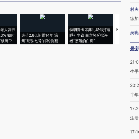
村夫
续加
上老人营养
特朗普出席葬礼疑似打瞌
视线｜全球
吴晓
3% 如何
造价2.8亿闲置14年 温
睡引争议 白宫怒斥批评
97个 印度如
饭碗”?
州“明珠七号”邮轮侧翻
者“堕落的白痴”
的夏天
最
21:0
生手
20:
半年
17:2
注册
17:1