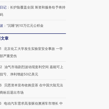
日记
：
长护险覆盖全国 筹资和服务给予将持
码
最热百城独占
视线｜不考竞赛的王虹、
波
：
“沉睡”的10万亿元公积金
何熬过48°C
38岁梅西上演帽子戏法
围棋失利的邓煜 两位菲尔
习近平抵
阿根廷3-0阿尔及利亚
兹奖得主的“非天才”拼图
再访朝鲜
新文章
1
北京化工大学发生实验室安全事故 一学
部严重受伤
22
油气市场剧烈波动现套利空间 嘉能可上
扭亏、净利增超50亿美元
6
贝恩资本宣布收购贡茶 在中国大陆无法
商标后退出市场
6
电动汽车需求高涨驱动澳洲车市增长 中