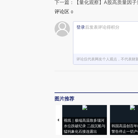
下一篇：【量化观察】A股高质量因子量
评论区
0
登录
后发表评论得积分
评论仅代表网友个人观点，不代表财
图片推荐
视线｜极端高温致多瑙河
水位跌破纪录 二战沉船与
韩国高温创百年
猛犸象化石接连露出
警告停止一切户