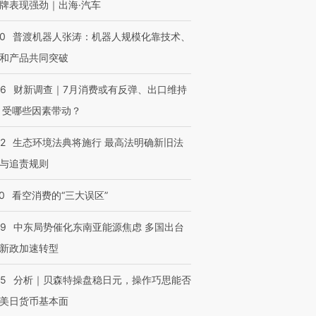
牌表现强劲｜出海·汽车
00
普渡机器人张涛：机器人规模化靠技术、
和产品共同突破
56
财新调查｜7月消费或有反弹、出口维持
 受哪些因素带动？
42
生态环境法典将施行 最高法明确新旧法
与追责规则
0
看空消费的“三大误区”
59
中东局势催化东南亚能源焦虑 多国出台
新政加速转型
05
分析｜贝森特操盘稳日元，操作巧思能否
美日货币基本面