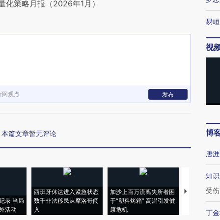
化策略月报（2026年1月）
易峘
视
新网观点
发布
博
本篇文章暂无评论
唐涯
知识
受伤
西班牙休达进入紧急状态
加沙上百万流离失所者困
视线｜HYR
纪录 当局
数千非法移民从摩洛哥闯
于“塑料烤箱” 高温引发健
术：是什么
外活动
入
康危机
心“花钱找虐
丁金