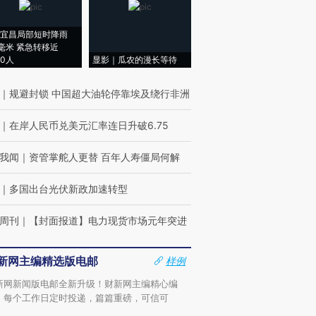
宜昌局部短时降雨
8毫米 紧急转移近
00人
显影｜瓜农的漫长等待
｜
规避封锁 中国超大油轮停靠埃及绕行非洲
｜
在岸人民币兑美元汇率连日升破6.75
我闻
｜
资管掌舵人更替 百年人寿僵局何解
｜
多国出台光伏新政加速转型
周刊
｜
【封面报道】电力现货市场元年突进
新网主编精选版电邮
样例
新网新闻版电邮全新升级！财新网主编精心编
，每个工作日定时投递，篇篇重磅，可信可
。