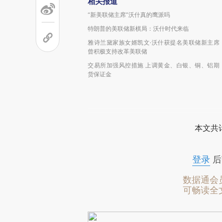
相关报道
“新美联储主席”沃什真的鹰派吗
特朗普的美联储新棋局：沃什时代来临
雅诗兰黛家族女婿凯文·沃什获提名美联储新主席
曾积极支持改革美联储
交易所加强风控措施 上调黄金、白银、铜、铝期
货保证金
本文共计
登录
后
数据通会
可畅读全