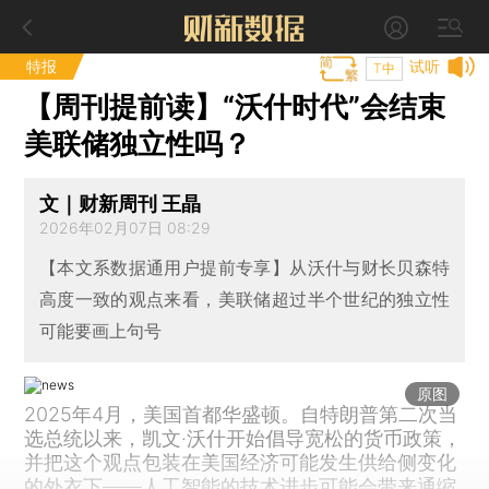
特报
试听
T中
【周刊提前读】“沃什时代”会结束
美联储独立性吗？
文｜财新周刊 王晶
2026年02月07日 08:29
【本文系数据通用户提前专享】从沃什与财长贝森特
高度一致的观点来看，美联储超过半个世纪的独立性
可能要画上句号
原图
2025年4月，美国首都华盛顿。自特朗普第二次当
选总统以来，凯文·沃什开始倡导宽松的货币政策，
并把这个观点包装在美国经济可能发生供给侧变化
的外衣下——人工智能的技术进步可能会带来通缩