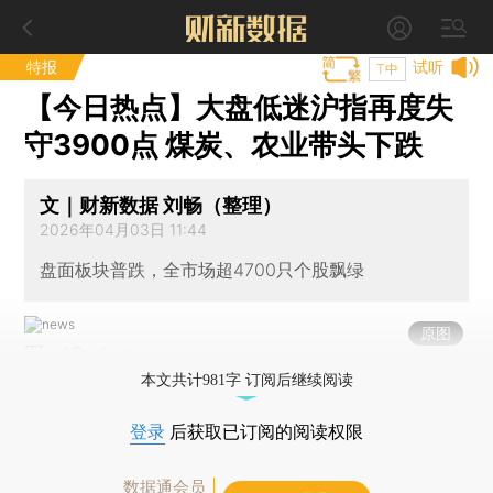
特报
试听
T中
【今日热点】大盘低迷沪指再度失
守3900点 煤炭、农业带头下跌
文｜财新数据 刘畅（整理）
2026年04月03日 11:44
盘面板块普跌，全市场超4700只个股飘绿
原图
图：IC photo
本文共计981字 订阅后继续阅读
登录
后获取已订阅的阅读权限
数据通会员