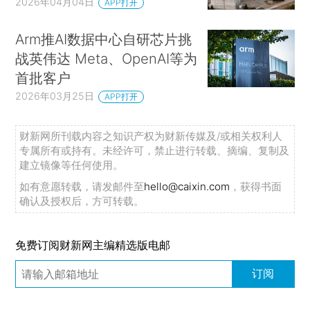
2026年04月04日
APP打开
Arm推AI数据中心自研芯片挑
战英伟达 Meta、OpenAI等为
首批客户
2026年03月25日
APP打开
财新网所刊载内容之知识产权为财新传媒及/或相关权利人
专属所有或持有。未经许可，禁止进行转载、摘编、复制及
建立镜像等任何使用。
如有意愿转载，请发邮件至
hello@caixin.com
，获得书面
确认及授权后，方可转载。
免费订阅财新网主编精选版电邮
订阅