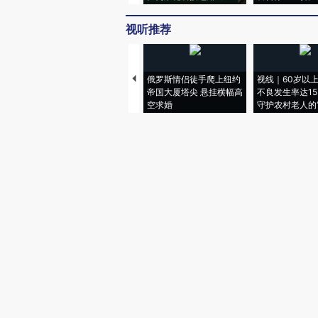
视听推荐
俄罗斯情侣徒手爬上纽约
视线｜60岁以
帝国大厦塔尖 悬挂横幅高
不良发生率达15.
空求婚
守护农村老人的“