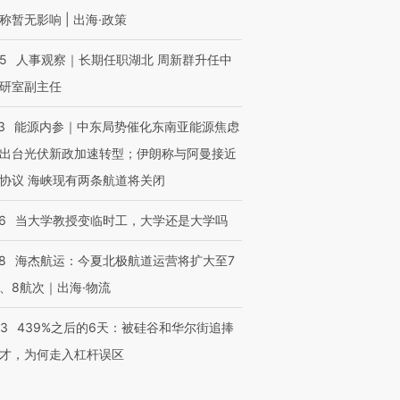
称暂无影响 | 出海·政策
25
人事观察｜长期任职湖北 周新群升任中
研室副主任
3
能源内参｜中东局势催化东南亚能源焦虑
出台光伏新政加速转型；伊朗称与阿曼接近
协议 海峡现有两条航道将关闭
6
当大学教授变临时工，大学还是大学吗
8
海杰航运：今夏北极航道运营将扩大至7
、8航次｜出海·物流
53
439%之后的6天：被硅谷和华尔街追捧
才，为何走入杠杆误区