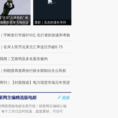
侵”还是“人道危机” 难
撕裂西班牙飞地休达
显影｜瓜农的漫长等待
｜
宇树发行市值610亿 先行者的加速和考验
｜
在岸人民币兑美元汇率连日升破6.75
我闻
｜
艾路明及多名股东被拘
｜
特朗普再签两份行政令限制出生公民权
周刊
｜
【封面报道】电力现货市场元年突进
新网主编精选版电邮
样例
新网新闻版电邮全新升级！财新网主编精心编
，每个工作日定时投递，篇篇重磅，可信可
。