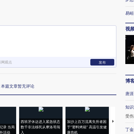
易峘
视
新网观点
发布
博
本篇文章暂无评论
唐涯
知识
受伤
西班牙休达进入紧急状态
加沙上百万流离失所者困
视线｜HYR
纪录 当局
数千非法移民从摩洛哥闯
于“塑料烤箱” 高温引发健
术：是什么
丁金
外活动
入
康危机
心“花钱找虐