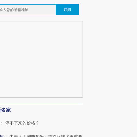
订阅
新名家
：
停不下来的价格？
恒
：
中美人工智能竞争：道路比技术更重要