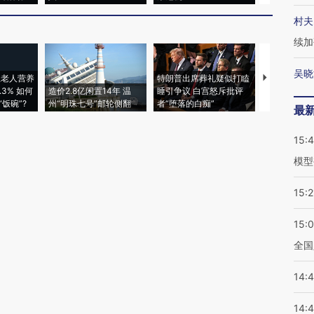
村夫
续加
吴晓
上老人营养
特朗普出席葬礼疑似打瞌
视线｜全球
3% 如何
造价2.8亿闲置14年 温
睡引争议 白宫怒斥批评
97个 印度如
饭碗”?
州“明珠七号”邮轮侧翻
者“堕落的白痴”
的夏天
最
15:
模型
15:2
15:
全国
14:
14: