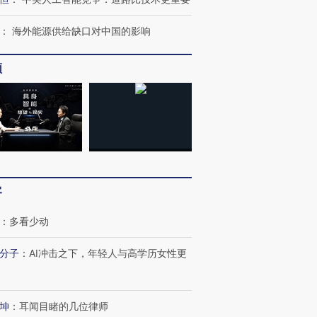
：
海外能源供给缺口对中国的影响
频
客
：
多看少动
分子
：
AI冲击之下，年轻人与高学历女性更
OX的吸金
马航飞行员跨国走私7万
视线｜被称为“蟑螂”的印
让中产们甘
粒摇头丸 尿检体内含3种
度Z世代 用街头抗争将教
秘鲁纳斯
坤
：
耳闻目睹的几位律师
”？
毒品
育部长拱下台
13人遇难