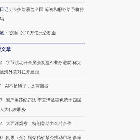
日记
：
长护险覆盖全国 筹资和服务给予将持
码
波
：
“沉睡”的10万亿元公积金
最热百城独占
视线｜不考竞赛的王虹、
何熬过48°C
38岁梅西上演帽子戏法
围棋失利的邓煜 两位菲尔
习近平抵
阿根廷3-0阿尔及利亚
兹奖得主的“非天才”拼图
再访朝鲜
新文章
44
字节跳动开全员会复盘AI业务进展 称大
被海外竞对拉开差距
1
AI不是镜子，是蒸馏器
07
因严重违纪违法 李云泽被罢免第十四届
人大代表职务
44
大西洋观察｜特朗普助力金砖合作
40
刚果（金）铜钴精矿禁令扰动市场 多家