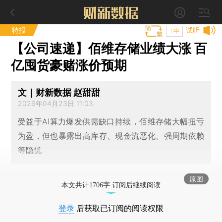
特报
试听
T中
【公司速递】佰维存储业绩大涨 百
亿囤货豪赌涨价预期
文｜财新数据 赵甜甜
2026年04月23日 11:03
受益于AI算力爆发供需缺口持续，佰维存储大幅扭亏
为盈，但也暴露出高库存、现金流恶化、强周期依赖
等隐忧
原图
本文共计1706字 订阅后继续阅读
登录
后获取已订阅的阅读权限