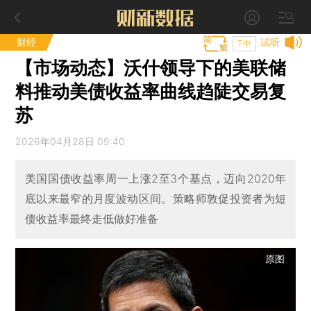
财经
试听
T中
【市场动态】沃什领导下的美联储
料推动美债收益率曲线趋陡交易复
苏
2026年04月28日 09:40
美国国债收益率周一上涨2至3个基点，迈向2020年
底以来最窄的月度波动区间。策略师敦促投资者为短
债收益率最终走低做好准备
原图